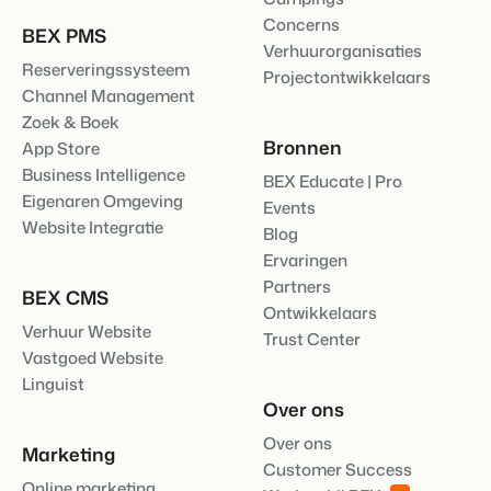
Concerns
BEX PMS
Verhuurorganisaties
Reserveringssysteem
Projectontwikkelaars
Channel Management
Zoek & Boek
Bronnen
App Store
Business Intelligence
BEX Educate | Pro
Eigenaren Omgeving
Events
Website Integratie
Blog
Ervaringen
Partners
BEX CMS
Ontwikkelaars
Verhuur Website
Trust Center
Vastgoed Website
Linguist
Over ons
Over ons
Marketing
Customer Success
Online marketing