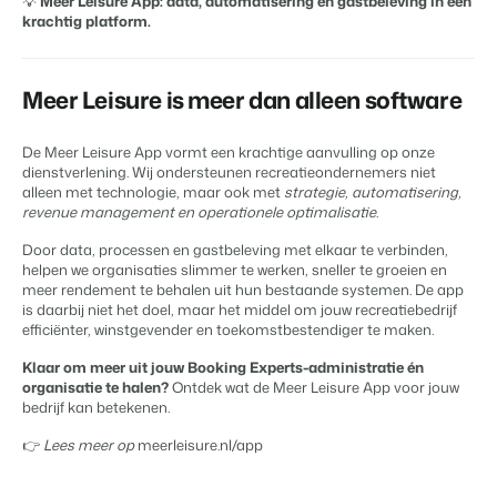
💡
Meer Leisure App: data, automatisering en gastbeleving in één
Klantverhaal Hofparken
krachtig platform.
Meer Leisure is meer dan alleen software
De Meer Leisure App vormt een krachtige aanvulling op onze
dienstverlening. Wij ondersteunen recreatieondernemers niet
alleen met technologie, maar ook met
strategie, automatisering,
revenue management en operationele optimalisatie
.
Door data, processen en gastbeleving met elkaar te verbinden,
helpen we organisaties slimmer te werken, sneller te groeien en
meer rendement te behalen uit hun bestaande systemen. De app
is daarbij niet het doel, maar het middel om jouw recreatiebedrijf
efficiënter, winstgevender en toekomstbestendiger te maken.
Klaar om meer uit jouw Booking Experts-administratie én
organisatie te halen?
Ontdek wat de Meer Leisure App voor jouw
bedrijf kan betekenen.
👉
Lees meer op
meerleisure.nl/app