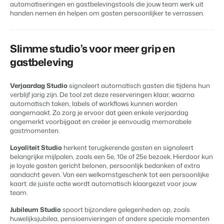
Vastgoedwebsite
automatiseringen en gastbelevingstools die jouw team werk uit
Samen transformeren wij de recreatiebranche.
Genereer leads voor jouw verkoopobjecten.
handen nemen én helpen om gasten persoonlijker te verrassen.
APPS
Neem contact op met onze
Onboarding
consultants om te zien wat er
BEX Linguist
Samen van start. Vandaag nog.
mogelijk is.
Begroet gasten in hun eigen taal.
Slimme studio’s voor meer grip en
Neem contact op
gastbeleving
Events
Marketing
Van thema trainingen tot kennisevents.
Verjaardag Studio
signaleert automatisch gasten die tijdens hun
Dankzij Booking Experts
Contact sales
Request demo
verblijf jarig zijn. De tool zet deze reserveringen klaar, waarna
kunnen we ons volledig
Trust Center
Online Marketing
automatisch taken, labels of workflows kunnen worden
focussen op gastvrijheid!
Vertrouwen bij Booking Experts
De krachtige combinatie van branding en performance marketing
aangemaakt. Zo zorg je ervoor dat geen enkele verjaardag
Gijs Meerdink
ongemerkt voorbijgaat en creëer je eenvoudig memorabele
welcome.in
gastmomenten.
Recreatief Vastgoedmarketing
Over ons
Jouw project uitverkocht in een mum van tijd.
Loyaliteit Studio
herkent terugkerende gasten en signaleert
belangrijke mijlpalen, zoals een 5e, 10e of 25e bezoek. Hierdoor kun
Customer Success Team
je loyale gasten gericht belonen, persoonlijk bedanken of extra
Booking Analytics
Krijg antwoord op jouw vragen
aandacht geven. Van een welkomstgeschenk tot een persoonlijke
Premium BI Tool.
kaart: de juiste actie wordt automatisch klaargezet voor jouw
team.
Vacatures
Vind jouw nieuwe droombaan
Jubileum Studio
spoort bijzondere gelegenheden op, zoals
huwelijksjubilea, pensioenvieringen of andere speciale momenten