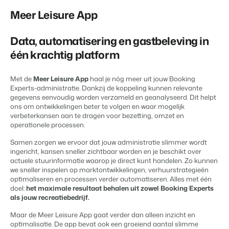
Content Management
Voor campings
Meer Leisure App
Integreer met elk CMS
Blog
Campings
Business Intelligence
Overstappen naar BEX
Facility Management
Lees over trends in de sector en krijg tips.
Kampeerplaatsen, glamping tenten en caravans.
Maak betere keuzes op basis van data.
Login
Stroomlijn je processen
Data, automatisering en gastbeleving in
Prijzen
Revenue Management
Ervaringen
één krachtig platform
Concerns & Groepen
Eigenaren Management
Optimaliseer jouw prijsbeleid
Ervaringen van onze gebruikers.
Ketens en individuele merken.
Bied transparantie aan eigenaren.
Compliance
Met de
Meer Leisure App
haal je nóg meer uit jouw Booking
Zorgeloos zaken doen volgens wetgeving
Experts-administratie. Dankzij de koppeling kunnen relevante
Verhuurorganisaties
Website Integratie
Kom in contact
NL
Boekhouding
gegevens eenvoudig worden verzameld en geanalyseerd. Dit helpt
Exclusieve verhuur en resellers.
Heb je al een website? Integratie is mogelijk.
ons om ontwikkelingen beter te volgen en waar mogelijk
Houd de boeken in balans
verbeterkansen aan te dragen voor bezetting, omzet en
Customer Success
Kassasystemen
Projectontwikkelaars
operationele processen.
Overstappen naar BEX
Krijg antwoord op jouw vragen.
Voeg jouw kassasysteem en PMS samen
Vastgoed en nieuwbouwprojecten.
Klaar om te groeien?
Samen zorgen we ervoor dat jouw administratie slimmer wordt
Communicatie
ingericht, kansen sneller zichtbaar worden en je beschikt over
Developers
Organiseer je gastcommunicatie
Kleinschalige recreatiebedrijven
actuele stuurinformatie waarop je direct kunt handelen. Zo kunnen
Ontwikkel jouw oplossing met onze open API.
BEX CMS
Energiesystemen
we sneller inspelen op marktontwikkelingen, verhuurstrategieën
Vakantieboerderijen, appartementen en boetiekhotels
Houd het energieverbruik in de gaten
optimaliseren en processen verder automatiseren. Alles met één
doel:
het maximale resultaat behalen uit zowel Booking Experts
Overstappen naar BEX
Verhuurwebsite
als jouw recreatiebedrijf.
Klaar om te groeien?
Breng je merk tot leven met onze websitebouwer.
Maar de Meer Leisure App gaat verder dan alleen inzicht en
Mis je een app?
Partners
optimalisatie. De app bevat ook een groeiend aantal slimme