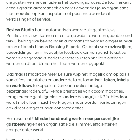
die gasten vermelden tijdens het boekingsproces. De tool herkent
Contact
deze signalen automatisch en zorgt ervoor dat jouw organisatie
Neem contact op
hier proactief op kan inspelen met passende aandacht,
verrassingen of service.
BEX Overzicht
Over ons
Review Studio
haalt automatisch waarde uit gastreviews.
Ontdek de eindeloze mogelijkheden van het Booking
Leer de mensen achter Booking Experts kennen
Positieve reviews kunnen direct op je website worden gepubliceerd,
Experts Platform.
terwijl belangrijke bevindingen automatisch worden omgezet naar
Voor Vakantieparken
taken of labels binnen Booking Experts. Op basis van reviewcijfers,
Ontdek de voordelen van Booking Experts voor
beoordelingen en inhoudelijke feedback kunnen gerichte acties
Vakantieparken.
worden aangemaakt, zodat verbeterpunten sneller zichtbaar
Voor Concerns
worden en direct binnen het team worden opgepakt.
Ontdek de voordelen van Booking Experts voor Concerns &
Groepen.
Daarnaast maakt de Meer Leisure App het mogelijk om op basis
van cijfers, prestaties en andere data automatisch
taken, labels
en workflows
te koppelen. Denk aan acties bij lage
bezettingsgraden, afwijkende prestaties van accommodaties,
terugkerende gastsignalen of andere belangrijke KPI’s. Hierdoor
wordt niet alleen inzicht verkregen, maar worden verbeteringen
ook direct omgezet naar concrete acties.
Het resultaat?
Minder handmatig werk, meer persoonlijke
gastbeleving
en een organisatie die slimmer, efficiënter en
Vastgoedprojecten
gastgerichter werkt.
transformeren tot
volgeboekte vakantieparken