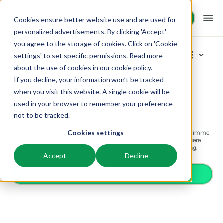
Demo aanvragen
Demo aanvragen
Cookies ensure better website use and are used for
personalized advertisements. By clicking 'Accept'
you agree to the storage of cookies. Click on 'Cookie
Platform
App Store
settings' to set specific permissions. Read more
about the use of cookies in
our cookie policy
.
If you decline, your information won’t be tracked
BEX PMS
Oplossingen
App Store
Business intelligence
Meer Leisure
Blader door de categorieën
when you visit this website. A single cookie will be
used in your browser to remember your preference
Reserveringssysteem
Meer Leisure
Toegangscontrole
Booking Experts voor:
Resources
not to be tracked.
Beheer alle back office processen.
Business intelligence
Van smartlocks tot slagbomen
Meer Leisure helpt vakantieparken beter presteren met slimme
Cookies settings
Betaalproviders
Vakantieparken
data, automatisering en technologie die zorgen voor hogere
Channel Management
Kennis
Prijzen
Ontvang betalingen
omzet, efficiëntere processen en een sterkere gastbeleving.
Villa's, bungalows, chalets en boomhutten.
Adverteer jouw aanbod op een mix van kanalen.
Accept
Decline
Distributie
Plaats je aanbod op een mix van kanalen
BEX Educate | Pro
Hotels
Install app
Zoek & Boek
Klantverhalen
Gasttechnologie
Blijven leren, blijven leiden in de recreatie.
Hotelkamers, appartementen, B&Bs en pensions.
Boost directe boekingen via jouw website.
Verbeter de gastbeleving
Business Intelligence
BEX Educate | NextGen
Resorts
App Store
BEX Overzicht
Maak inzichtelijke dashboards
Kennis en groei voor de recreatie-expert van de toekomst.
Ski-, spa-, duik- en golfresorts.
Integreer jouw favoriete apps en tools.
Voor vakantieparken