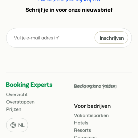
S
chrijf je in voor onze nieuwsbrief
vastgoedmarketing
Booking analytics
Overzicht
Overstappen
Voor bedrijven
Prijzen
Vakantieparken
Hotels
NL
Resorts
Campings