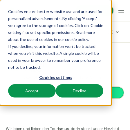
Demo anfragen
Demo anfragen
Cookies ensure better website use and are used for
personalized advertisements. By clicking 'Accept'
you agree to the storage of cookies. Click on 'Cookie
Plattform
App Store
settings' to set specific permissions. Read more
about the use of cookies in
our cookie policy
.
If you decline, your information won’t be tracked
BEX PMS
Unsere Lösungen
App Store
Distribution
Feratel
Kategorien durchstöbern
when you visit this website. A single cookie will be
used in your browser to remember your preference
PMS
Feratel
Zutrittskontrolle
BEX für:
Ressourcen
not to be tracked.
Verwalte alle Backoffice Abläufe.
Distribution
Van Smartlocks bis zu Schrankensystemen
Listen Sie Ihre Unterkunft auf Feratel über Qenner.
Cookies settings
Zahlungsanbieter
Ferienparks
Channel Management
Wissenswertes
Preise
Zahlungen erhalten
Ferienhäuser, Bungalows, Mobilheime und Weinfässer.
Vermarkte dein Angebot auf verschiedenen Channels.
Accept
Decline
Distribution
Install app
Vermarkte dein Angebot auf verschiedenen Plattformen
BEX Educate | Pro
Campingplätze
IBE
Kundenstories
Gästeerlebnis
Weiter lernen, weiter führen in der Freizeitbranche
Stellplätze, Camping, Glamping und Zelten.
Steigere deine direkten Buchungen über deine Website.
Optimiere das Gästeerlebnis
Business Intelligence
Blog
Resorts
App Store
Übersicht
Erstelle übersichtliche Auswertungen
Neuigkeiten der Branche und wertvolle Tipps
Ski-, Wellness-, Golf- und Tauchresorts.
Verbinde dich mit deinen Lieblingsapps und -tools.
Wir leben und lieben den Tourismus, darin steckt unser Herzblut.
Für Ferienparks