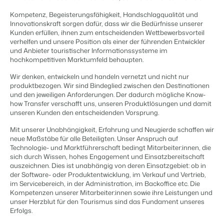
Content Management
Für Campingplätze
Integriere mit jedem CMS
Kompetenz, Begeisterungsfähigkeit, Handschlagqualität und
Events
Hotels
Business Intelligence
Wechseln
Innovationskraft sorgen dafür, dass wir die Bedürfnisse unserer
Facility Management
Lerne uns auf verschiedenen Veranstaltungen kennen.
Hotelzimmer, Appartements, B&Bs und Pensionen.
Triff Entscheidungen, die sich auf Zahlen und Fakten beruhen.
Kunden erfüllen, ihnen zum entscheidenden Wettbewerbsvorteil
Anmelden
Optimiere deine Betriebsabläufe
verhelfen und unsere Position als einer der führenden Entwickler
Revenue Management
Kundenstories
und Anbieter touristischer Informationssysteme im
Vermietungsagenturen
Eigentümerverwaltung
hochkompetitiven Marktumfeld behaupten.
Optimalisiere dein Pricing
Das sagen unsere Nutzer.
Exklusive Vermietung und Reseller.
Zeige dich gegenüber Fewo- Eigentümern transparent.
Compliance Management
Wir denken, entwickeln und handeln vernetzt und nicht nur
DE
Gesetzeskonforme Unternehmensführung
produktbezogen. Wir sind Bindeglied zwischen den Destinationen
Projektentwicklung
Wechseln
Kontakt
und den jeweiligen Anforderungen. Der dadurch mögliche Know-
Buchhaltung
Immobilien und Neubauprojekte.
Bist du bereit für den nächsten Schritt?
how Transfer verschafft uns, unseren Produktlösungen und damit
Führe deine Kassenbücher ordnungsgemäß
unseren Kunden den entscheidenden Vorsprung.
Customer Success
POS-Systeme
Ferienparkgruppen und -ketten
Website Integration
Erhalte Antworten auf deine Fragen.
Verbinde Kassensystem und PMS
Mit unserer Unabhängigkeit, Erfahrung und Neugierde schaffen wir
Ketten und eigenständige Marken
Du hast bereits eine Website? Binde sie ein!
neue Maßstäbe für alle Beteiligten. Unser Anspruch auf
Kommunikation
Technologie- und Marktführerschaft bedingt Mitarbeiter:innen, die
Wechseln
Strukturiere deine Gästekommunikatiom
sich durch Wissen, hohes Engagement und Einsatzbereitschaft
Bist du bereit für den nächsten Schritt?
BEX CMS
Energiesysteme
auszeichnen. Dies ist unabhängig von deren Einsatzgebiet: ob in
der Software- oder Pro­duktentwicklung, im Verkauf und Vertrieb,
Behalte deinen Energieverbrauch im Blick
im Servicebe­reich, in der Administration, im Backoffice etc. Die
Partnerprogramme
Website für Vermietungen
Kom­petenzen unserer Mitarbeiter:innen sowie ihre Leistungen und
Lass uns gemeinsam die Branche transformieren.
Lass deine Marke mit unserem Webbaukasten aufblühen.
unser Herzblut für den Tourismus sind das Fundament unseres
Erfolgs.
Die passende App nicht dabei?
Software Entwickler