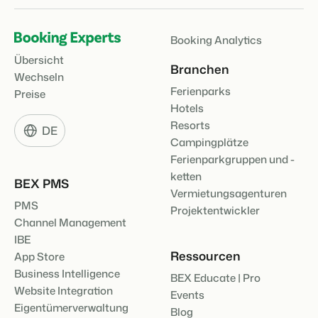
Booking Analytics
Übersicht
Branchen
Wechseln
Ferienparks
Preise
Hotels
Resorts
DE
Campingplätze
Ferienparkgruppen und -
ketten
BEX PMS
Vermietungsagenturen
PMS
Projektentwickler
Channel Management
IBE
Ressourcen
App Store
Business Intelligence
BEX Educate | Pro
Website Integration
Events
Eigentümerverwaltung
Blog