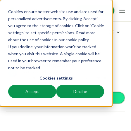
Demo anfragen
Demo anfragen
Cookies ensure better website use and are used for
personalized advertisements. By clicking 'Accept'
you agree to the storage of cookies. Click on 'Cookie
Plattform
App Store
settings' to set specific permissions. Read more
about the use of cookies in
our cookie policy
.
If you decline, your information won’t be tracked
BEX PMS
Unsere Lösungen
App Store
Business Intelligence
Google BigQuery
Kategorien durchstöbern
when you visit this website. A single cookie will be
used in your browser to remember your preference
PMS
Google BigQuery
Zutrittskontrolle
BEX für:
Ressourcen
not to be tracked.
Verwalte alle Backoffice Abläufe.
Business Intelligence
Van Smartlocks bis zu Schrankensystemen
Exportiere Daten nach Google BigQuery für wertvolle
Cookies settings
Zahlungsanbieter
Ferienparks
statistische Analysen
Channel Management
Wissenswertes
Preise
Zahlungen erhalten
Ferienhäuser, Bungalows, Mobilheime und Weinfässer.
Vermarkte dein Angebot auf verschiedenen Channels.
Accept
Decline
Distribution
Install app
Vermarkte dein Angebot auf verschiedenen Plattformen
BEX Educate | Pro
Campingplätze
IBE
Kundenstories
Gästeerlebnis
Weiter lernen, weiter führen in der Freizeitbranche
Stellplätze, Camping, Glamping und Zelten.
Steigere deine direkten Buchungen über deine Website.
Optimiere das Gästeerlebnis
Business Intelligence
Blog
Resorts
App Store
Übersicht
Erstelle übersichtliche Auswertungen
Neuigkeiten der Branche und wertvolle Tipps
Ski-, Wellness-, Golf- und Tauchresorts.
Verbinde dich mit deinen Lieblingsapps und -tools.
Für Ferienparks