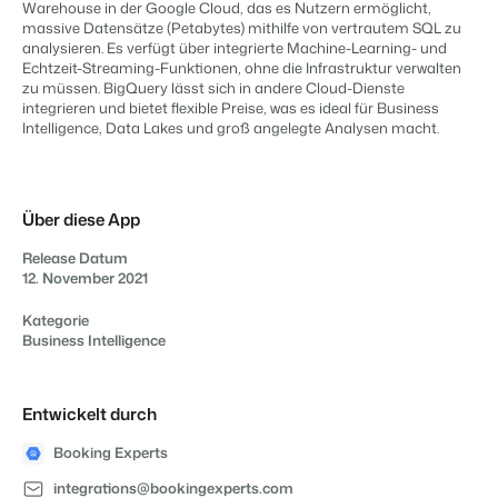
Website für Immobilien
Warehouse in der Google Cloud, das es Nutzern ermöglicht,
Entwickle deine Lösung mit unserer offenen API.
Generiere Leads für den Verkauf deiner Ferienimmobilie.
massive Datensätze (Petabytes) mithilfe von vertrautem SQL zu
APPS
analysieren. Es verfügt über integrierte Machine-Learning- und
Kontaktiere unsere Berater, um
Trust Center
Echtzeit-Streaming-Funktionen, ohne die Infrastruktur verwalten
die Möglichkeiten zu
BEX Linguist
zu müssen. BigQuery lässt sich in andere Cloud-Dienste
Vertrauen bei Booking Experts
besprechen.
Begrüße Gäste in ihrer Landessprache.
integrieren und bietet flexible Preise, was es ideal für Business
Kontaktiere uns
Intelligence, Data Lakes und groß angelegte Analysen macht.
Über uns
Marketing
Kontaktiere uns
Demo anfragen
Customer Success
Über diese App
Online-Marketing
Verbreite dein Angebot auf
Erhalte Antworten auf deine Fragen.
Die starke Kombination aus Markenbildung und Performance-
relevante Channels und
Release Datum
Marketing
erreiche deine Zielgruppe.
12. November 2021
Jobs
Mehr erfahren
Finde hier deinen neuen Traumjob!
Immobilien Marketing
Kategorie
Dein Projekt im Handumdrehen ausverkauft.
Business Intelligence
Kontakt
BEX Channel Manager
Nimm Kontakt mit uns auf.
Booking Analytics
Entwickelt durch
Premium BI-Tool
Über uns
Booking Experts
Lerne unsere Kultur & Werte kennen.
integrations@bookingexperts.com