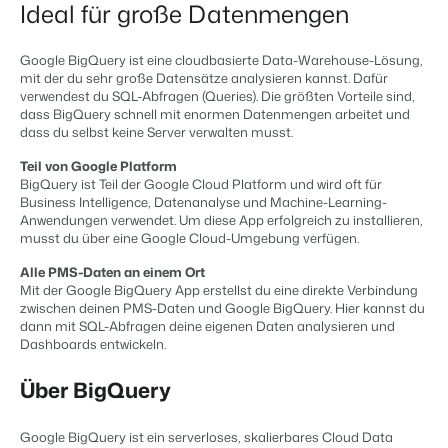
Content Management
Ideal für große Datenmengen
Für Campingplätze
Integriere mit jedem CMS
Events
Hotels
Business Intelligence
Wechseln
Facility Management
Lerne uns auf verschiedenen Veranstaltungen kennen.
Hotelzimmer, Appartements, B&Bs und Pensionen.
Google BigQuery ist eine cloudbasierte Data-Warehouse-Lösung,
Triff Entscheidungen, die sich auf Zahlen und Fakten beruhen.
Anmelden
Optimiere deine Betriebsabläufe
mit der du sehr große Datensätze analysieren kannst. Dafür
verwendest du SQL-Abfragen (Queries). Die größten Vorteile sind,
Revenue Management
Kundenstories
Vermietungsagenturen
Eigentümerverwaltung
dass BigQuery schnell mit enormen Datenmengen arbeitet und
Optimalisiere dein Pricing
Das sagen unsere Nutzer.
Exklusive Vermietung und Reseller.
dass du selbst keine Server verwalten musst.
Zeige dich gegenüber Fewo- Eigentümern transparent.
Compliance Management
DE
Gesetzeskonforme Unternehmensführung
Teil von Google Platform
Projektentwicklung
Wechseln
Kontakt
BigQuery ist Teil der Google Cloud Platform und wird oft für
Buchhaltung
Immobilien und Neubauprojekte.
Bist du bereit für den nächsten Schritt?
Business Intelligence, Datenanalyse und Machine-Learning-
Führe deine Kassenbücher ordnungsgemäß
Anwendungen verwendet. Um diese App erfolgreich zu installieren,
Customer Success
POS-Systeme
musst du über eine Google Cloud-Umgebung verfügen.
Ferienparkgruppen und -ketten
Website Integration
Erhalte Antworten auf deine Fragen.
Verbinde Kassensystem und PMS
Ketten und eigenständige Marken
Du hast bereits eine Website? Binde sie ein!
Alle PMS-Daten an einem Ort
Kommunikation
Mit der Google BigQuery App erstellst du eine direkte Verbindung
Wechseln
Strukturiere deine Gästekommunikatiom
zwischen deinen PMS-Daten und Google BigQuery. Hier kannst du
Bist du bereit für den nächsten Schritt?
dann mit SQL-Abfragen deine eigenen Daten analysieren und
BEX CMS
Energiesysteme
Dashboards entwickeln.
Behalte deinen Energieverbrauch im Blick
Partnerprogramme
Website für Vermietungen
Über BigQuery
Lass uns gemeinsam die Branche transformieren.
Lass deine Marke mit unserem Webbaukasten aufblühen.
Die passende App nicht dabei?
Google BigQuery ist ein serverloses, skalierbares Cloud Data
Software Entwickler