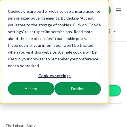
Demo anfragen
Demo anfragen
Cookies ensure better website use and are used for
personalized advertisements. By clicking 'Accept'
you agree to the storage of cookies. Click on 'Cookie
Plattform
App Store
settings' to set specific permissions. Read more
about the use of cookies in
our cookie policy
.
If you decline, your information won’t be tracked
BEX PMS
Unsere Lösungen
App Store
Distribution
The Leisure Story
Kategorien durchstöbern
when you visit this website. A single cookie will be
used in your browser to remember your preference
PMS
The Leisure Story
Zutrittskontrolle
BEX für:
Ressourcen
not to be tracked.
Verwalte alle Backoffice Abläufe.
Distribution
Van Smartlocks bis zu Schrankensystemen
Bieten Sie Ihre Unterkunft auf The Leisure Story an
Cookies settings
Zahlungsanbieter
Ferienparks
Channel Management
Wissenswertes
Preise
Zahlungen erhalten
Ferienhäuser, Bungalows, Mobilheime und Weinfässer.
Vermarkte dein Angebot auf verschiedenen Channels.
Accept
Decline
Distribution
Install app
Vermarkte dein Angebot auf verschiedenen Plattformen
BEX Educate | Pro
Campingplätze
IBE
Kundenstories
Gästeerlebnis
Weiter lernen, weiter führen in der Freizeitbranche
Stellplätze, Camping, Glamping und Zelten.
Steigere deine direkten Buchungen über deine Website.
Optimiere das Gästeerlebnis
Business Intelligence
Blog
Resorts
App Store
Übersicht
Erstelle übersichtliche Auswertungen
Neuigkeiten der Branche und wertvolle Tipps
Ski-, Wellness-, Golf- und Tauchresorts.
Verbinde dich mit deinen Lieblingsapps und -tools.
The Leisure Story
Für Ferienparks