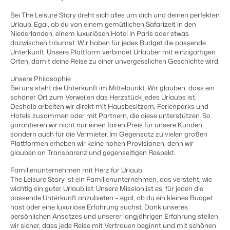
Content Management
Für Campingplätze
Integriere mit jedem CMS
Bei The Leisure Story dreht sich alles um dich und deinen perfekten
Events
Hotels
Business Intelligence
Wechseln
Urlaub. Egal, ob du von einem gemütlichen Safarizelt in den
Facility Management
Lerne uns auf verschiedenen Veranstaltungen kennen.
Hotelzimmer, Appartements, B&Bs und Pensionen.
Triff Entscheidungen, die sich auf Zahlen und Fakten beruhen.
Niederlanden, einem luxuriösen Hotel in Paris oder etwas
Anmelden
Optimiere deine Betriebsabläufe
dazwischen träumst: Wir haben für jedes Budget die passende
Revenue Management
Kundenstories
Unterkunft. Unsere Plattform verbindet Urlauber mit einzigartigen
Vermietungsagenturen
Eigentümerverwaltung
Orten, damit deine Reise zu einer unvergesslichen Geschichte wird.
Optimalisiere dein Pricing
Das sagen unsere Nutzer.
Exklusive Vermietung und Reseller.
Zeige dich gegenüber Fewo- Eigentümern transparent.
Compliance Management
Unsere Philosophie
DE
Gesetzeskonforme Unternehmensführung
Bei uns steht die Unterkunft im Mittelpunkt. Wir glauben, dass ein
Projektentwicklung
Wechseln
Kontakt
schöner Ort zum Verweilen das Herzstück jedes Urlaubs ist.
Buchhaltung
Immobilien und Neubauprojekte.
Bist du bereit für den nächsten Schritt?
Deshalb arbeiten wir direkt mit Hausbesitzern, Ferienparks und
Führe deine Kassenbücher ordnungsgemäß
Hotels zusammen oder mit Partnern, die diese unterstützen. So
Customer Success
POS-Systeme
garantieren wir nicht nur einen fairen Preis für unsere Kunden,
Ferienparkgruppen und -ketten
Website Integration
Erhalte Antworten auf deine Fragen.
Verbinde Kassensystem und PMS
sondern auch für die Vermieter. Im Gegensatz zu vielen großen
Ketten und eigenständige Marken
Du hast bereits eine Website? Binde sie ein!
Plattformen erheben wir keine hohen Provisionen, denn wir
Kommunikation
glauben an Transparenz und gegenseitigen Respekt.
Wechseln
Strukturiere deine Gästekommunikatiom
Bist du bereit für den nächsten Schritt?
BEX CMS
Energiesysteme
Familienunternehmen mit Herz für Urlaub
The Leisure Story ist ein Familienunternehmen, das versteht, wie
Behalte deinen Energieverbrauch im Blick
wichtig ein guter Urlaub ist. Unsere Mission ist es, für jeden die
Partnerprogramme
Website für Vermietungen
passende Unterkunft anzubieten – egal, ob du ein kleines Budget
Lass uns gemeinsam die Branche transformieren.
Lass deine Marke mit unserem Webbaukasten aufblühen.
hast oder eine luxuriöse Erfahrung suchst. Dank unseres
persönlichen Ansatzes und unserer langjährigen Erfahrung stellen
Die passende App nicht dabei?
Software Entwickler
wir sicher, dass jede Reise mit Vertrauen beginnt und mit schönen