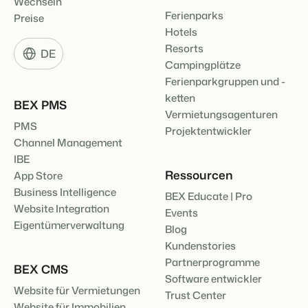
Wechseln
Ferienparks
Preise
Hotels
Resorts
DE
Campingplätze
Ferienparkgruppen und -
ketten
BEX PMS
Vermietungsagenturen
PMS
Projektentwickler
Channel Management
IBE
Ressourcen
App Store
Business Intelligence
BEX Educate | Pro
Website Integration
Events
Eigentümerverwaltung
Blog
Kundenstories
Partnerprogramme
BEX CMS
Software entwickler
Website für Vermietungen
Trust Center
Website für Immobilien