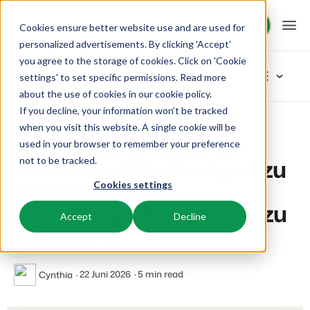
Demo anfragen
Demo anfragen
Cookies ensure better website use and are used for
personalized advertisements. By clicking 'Accept'
you agree to the storage of cookies. Click on 'Cookie
Plattform
Blog
settings' to set specific permissions. Read more
about the use of cookies in
our cookie policy
.
If you decline, your information won’t be tracked
BEX PMS
Unsere Lösungen
Home
Inspiration
4 Marketing-Tipps, um deine Direktbuchungen zu steigern und die Abhängigkeit von OTAs zu reduzieren
Artikel-Kategorien
when you visit this website. A single cookie will be
4 Marketing-Tipps, um
used in your browser to remember your preference
PMS
Neu
BEX für:
Ressourcen
deine Direktbuchungen zu
not to be tracked.
Verwalte alle Backoffice Abläufe.
Das Neuste vom Neusten
steigern und die
Cookies settings
Inspiration
Ferienparks
Channel Management
Wissenswertes
Preise
Bereit für Innovation
Abhängigkeit von OTAs zu
Ferienhäuser, Bungalows, Mobilheime und Weinfässer.
Vermarkte dein Angebot auf verschiedenen Channels.
Accept
Decline
Produkt
reduzieren
Von der Idee bis hin zur Lösung
BEX Educate | Pro
Campingplätze
IBE
Kundenstories
Team und Unternehmenskultur
Weiter lernen, weiter führen in der Freizeitbranche
Stellplätze, Camping, Glamping und Zelten.
Steigere deine direkten Buchungen über deine Website.
Erfolgsorientiert
22 Juni 2026
5 min read
Cynthia
Marketing
Blog
Resorts
App Store
Übersicht
Tipps und Best Practices
Neuigkeiten der Branche und wertvolle Tipps
Ski-, Wellness-, Golf- und Tauchresorts.
Verbinde dich mit deinen Lieblingsapps und -tools.
Für Ferienparks