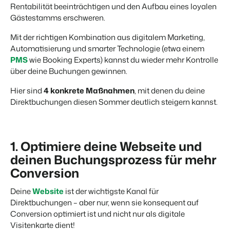
Website für Immobilien
Entwickle deine Lösung mit unserer offenen API.
Rentabilität beeinträchtigen und den Aufbau eines loyalen
Generiere Leads für den Verkauf deiner Ferienimmobilie.
Gästestamms erschweren.
Trust Center
BEX Linguist
Mit der richtigen Kombination aus digitalem Marketing,
Vertrauen bei Booking Experts
Begrüße Gäste in ihrer Landessprache.
Automatisierung und smarter Technologie (etwa einem
PMS
wie Booking Experts) kannst du wieder mehr Kontrolle
Über uns
über deine Buchungen gewinnen.
Marketing
Hier sind
4 konkrete Maßnahmen
, mit denen du deine
Customer Success
Direktbuchungen diesen Sommer deutlich steigern kannst.
Online-Marketing
Verbreite dein Angebot auf
Erhalte Antworten auf deine Fragen.
Die starke Kombination aus Markenbildung und Performance-
relevante Channels und
Marketing
erreiche deine Zielgruppe.
Jobs
Mehr erfahren
1. Optimiere deine Webseite und
Finde hier deinen neuen Traumjob!
Immobilien Marketing
Dein Projekt im Handumdrehen ausverkauft.
deinen Buchungsprozess für mehr
Kontakt
Conversion
BEX Channel Manager
Nimm Kontakt mit uns auf.
Booking Analytics
Deine
Website
ist der wichtigste Kanal für
Premium BI-Tool
Direktbuchungen – aber nur, wenn sie konsequent auf
Über uns
Conversion optimiert ist und nicht nur als digitale
Lerne unsere Kultur & Werte kennen.
Visitenkarte dient!