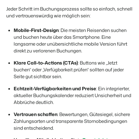
Jeder Schritt im Buchungsprozess sollte so einfach, schnell
und vertrauenswürdig wie möglich sein:
BEX Übersicht
FRÜBUCHERSAISON
Entdecke die unzähligen Vorteile der Booking Experts
Mobile-First-Design
: Die meisten Reisenden suchen
Praktische Tipps für die wichtigsten
Plattform.
Buchungswochen des Jahres.
und buchen heute über das Smartphone. Eine
Für Ferienparks
Zum Blog
langsame oder unübersichtliche mobile Version führt
Entdecke die Vorteile von Booking Experts für Ferienparks.
direkt zu verlorenen Buchungen.
App Store
DIGITALER ZUGANG
Mach die Plattform zu deiner eigenen mithilfe der
Schlüsselloser Zugang bei Camping de
Klare Call-to-Actions (CTAs)
: Buttons wie „Jetzt
Anbindung zu anderen Systemen.
Paal mit EasySecure
buchen“ oder „Verfügbarkeit prüfen“ sollten auf jeder
Kundenstory lesen
Seite gut sichtbar sein.
Echtzeit-Verfügbarkeiten und Preise
: Ein integrierter,
aktueller Buchungskalender reduziert Unsicherheit und
Abbrüche deutlich.
Vertrauen schaffen
: Bewertungen, Gütesiegel, sichere
Zahlungsarten und transparente Stornobedingungen
sind entscheidend.