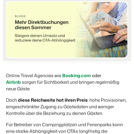
Partners
Für Campingplätze
Gemeinsam stärker
Events
Hotels
Business Intelligence
Wechseln
Lerne uns auf verschiedenen Veranstaltungen kennen.
Hotelzimmer, Appartements, B&Bs und Pensionen.
Triff Entscheidungen, die sich auf Zahlen und Fakten beruhen.
Anmelden
Kundenstories
Vermietungsagenturen
Eigentümerverwaltung
Das sagen unsere Nutzer.
Exklusive Vermietung und Reseller.
Zeige dich gegenüber Fewo- Eigentümern transparent.
Kontakt aufnehmen
Demo anfragen
DE
Projektentwicklung
Wechseln
Kontakt
Immobilien und Neubauprojekte.
Bist du bereit für den nächsten Schritt?
Customer Success
Ferienparkgruppen und -ketten
Website Integration
Online Travel Agencies wie
Booking.com
oder
Erhalte Antworten auf deine Fragen.
Ketten und eigenständige Marken
Du hast bereits eine Website? Binde sie ein!
Airbnb
sorgen für Sichtbarkeit und bringen regelmäßig
neue Gäste.
Wechseln
Bist du bereit für den nächsten Schritt?
BEX CMS
Doch
diese Reichweite hat ihren Preis
: hohe Provisionen,
eingeschränkter Zugang zu Gästedaten und weniger
Partnerprogramme
Kontrolle über die Beziehung zu deinen Gästen.
Website für Vermietungen
Lass uns gemeinsam die Branche transformieren.
Lass deine Marke mit unserem Webbaukasten aufblühen.
Für Betreiber von Campingplätzen und Ferienparks kann
Software Entwickler
eine starke Abhängigkeit von OTAs langfristig die