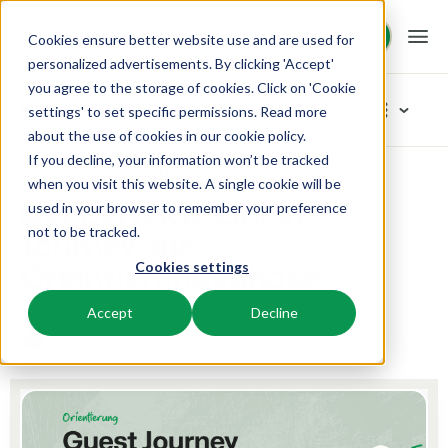
Demo anfragen
Demo anfragen
Cookies ensure better website use and are used for
personalized advertisements. By clicking 'Accept'
you agree to the storage of cookies. Click on 'Cookie
Plattform
Blog
settings' to set specific permissions. Read more
about the use of cookies in
our cookie policy
.
If you decline, your information won’t be tracked
BEX PMS
Unsere Lösungen
Home
Inspiration
Der perfekte Guest Journey: die Orientierungsphase
Artikel-Kategorien
when you visit this website. A single cookie will be
Der perfekte Guest
used in your browser to remember your preference
PMS
Neu
BEX für:
Ressourcen
Journey: die
not to be tracked.
Verwalte alle Backoffice Abläufe.
Das Neuste vom Neusten
Orientierungsphase
Cookies settings
Inspiration
Ferienparks
Channel Management
Wissenswertes
Preise
Bereit für Innovation
Ferienhäuser, Bungalows, Mobilheime und Weinfässer.
Vermarkte dein Angebot auf verschiedenen Channels.
Accept
Decline
Produkt
25 Juni 2025
3 min read
Manon
Von der Idee bis hin zur Lösung
BEX Educate | Pro
Campingplätze
IBE
Kundenstories
Team und Unternehmenskultur
Weiter lernen, weiter führen in der Freizeitbranche
Stellplätze, Camping, Glamping und Zelten.
Steigere deine direkten Buchungen über deine Website.
Erfolgsorientiert
Marketing
Blog
Resorts
App Store
Übersicht
Tipps und Best Practices
Neuigkeiten der Branche und wertvolle Tipps
Ski-, Wellness-, Golf- und Tauchresorts.
Verbinde dich mit deinen Lieblingsapps und -tools.
Für Ferienparks