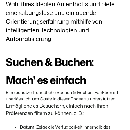
Wahl ihres idealen Aufenthalts und biete
eine reibungslose und einladende
BEX Übersicht
Orientierungserfahrung mithilfe von
FRÜBUCHERSAISON
Entdecke die unzähligen Vorteile der Booking Experts
intelligenten Technologien und
Praktische Tipps für die wichtigsten
Plattform.
Buchungswochen des Jahres.
Für Ferienparks
Automatisierung.
Zum Blog
Entdecke die Vorteile von Booking Experts für Ferienparks.
App Store
DIGITALER ZUGANG
Mach die Plattform zu deiner eigenen mithilfe der
Schlüsselloser Zugang bei Camping de
Suchen & Buchen:
Anbindung zu anderen Systemen.
Paal mit EasySecure
Kundenstory lesen
Mach' es einfach
Eine benutzerfreundliche Suchen & Buchen-Funktion ist
unerlässlich, um Gäste in dieser Phase zu unterstützen.
Ermögliche es Besuchern, einfach nach ihren
Präferenzen filtern zu können, z. B.:
Datum
: Zeige die Verfügbarkeit innerhalb des