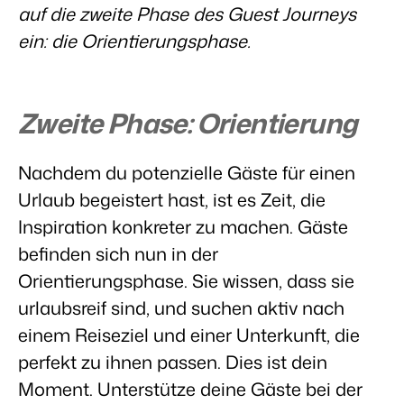
Website für Immobilien
auf die zweite Phase des Guest Journeys
Entwickle deine Lösung mit unserer offenen API.
Generiere Leads für den Verkauf deiner Ferienimmobilie.
ein: die Orientierungsphase.
Trust Center
BEX Linguist
Vertrauen bei Booking Experts
Begrüße Gäste in ihrer Landessprache.
Zweite Phase: Orientierung
Über uns
Marketing
Nachdem du potenzielle Gäste für einen
Customer Success
Online-Marketing
Verbreite dein Angebot auf
Erhalte Antworten auf deine Fragen.
Urlaub begeistert hast, ist es Zeit, die
Die starke Kombination aus Markenbildung und Performance-
relevante Channels und
Marketing
erreiche deine Zielgruppe.
Inspiration konkreter zu machen. Gäste
Jobs
Mehr erfahren
b
efinden sich nun in der
Finde hier deinen neuen Traumjob!
Immobilien Marketing
Dein Projekt im Handumdrehen ausverkauft.
Orientierungsphase.
Sie wissen, dass sie
Kontakt
urlaubsreif sind, und suchen aktiv
nach
BEX Channel Manager
Nimm Kontakt mit uns auf.
Booking Analytics
einem Reiseziel und einer Unterkunft, die
Premium BI-Tool
Über uns
perfekt zu ihnen passen. Dies ist dein
Lerne unsere Kultur & Werte kennen.
Moment. Unterstütze deine Gäste bei der