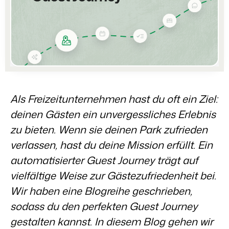
Partners
Für Campingplätze
Gemeinsam stärker
Events
Hotels
Business Intelligence
Wechseln
Lerne uns auf verschiedenen Veranstaltungen kennen.
Hotelzimmer, Appartements, B&Bs und Pensionen.
Triff Entscheidungen, die sich auf Zahlen und Fakten beruhen.
Anmelden
Kundenstories
Vermietungsagenturen
Eigentümerverwaltung
Das sagen unsere Nutzer.
Exklusive Vermietung und Reseller.
Zeige dich gegenüber Fewo- Eigentümern transparent.
Kontakt aufnehmen
Demo anfragen
DE
Projektentwicklung
Wechseln
Kontakt
Als Freizeitunternehmen hast du oft ein Ziel:
Immobilien und Neubauprojekte.
Bist du bereit für den nächsten Schritt?
deinen Gästen ein unvergessliches Erlebnis
Customer Success
Ferienparkgruppen und -ketten
Website Integration
zu bieten. Wenn sie deinen Park zufrieden
Erhalte Antworten auf deine Fragen.
Ketten und eigenständige Marken
Du hast bereits eine Website? Binde sie ein!
verlassen, hast du deine Mission erfüllt. Ein
Wechseln
automatisierter Guest Journey trägt auf
Bist du bereit für den nächsten Schritt?
BEX CMS
vielfältige Weise zur Gästezufriedenheit bei.
Partnerprogramme
Wir haben eine Blogreihe geschrieben,
Website für Vermietungen
Lass uns gemeinsam die Branche transformieren.
sodass du den perfekten Guest Journey
Lass deine Marke mit unserem Webbaukasten aufblühen.
gestalten kannst. In diesem Blog gehen wir
Software Entwickler