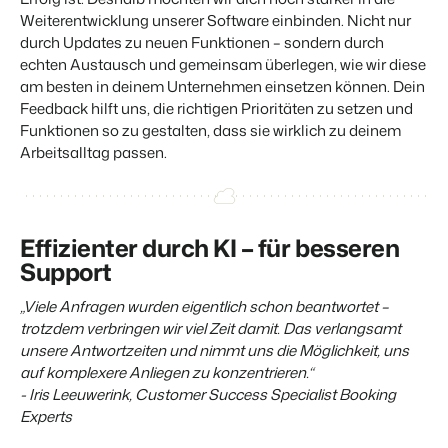
Weiterentwicklung unserer Software einbinden. Nicht nur
durch Updates zu neuen Funktionen – sondern durch
BEX Übersicht
echten Austausch und gemeinsam überlegen, wie wir diese
am besten in deinem Unternehmen einsetzen können. Dein
FRÜBUCHERSAISON
Entdecke die unzähligen Vorteile der Booking Experts
Praktische Tipps für die wichtigsten
Plattform.
Feedback hilft uns, die richtigen Prioritäten zu setzen und
Buchungswochen des Jahres.
Für Ferienparks
Funktionen so zu gestalten, dass sie wirklich zu deinem
Zum Blog
Entdecke die Vorteile von Booking Experts für Ferienparks.
Arbeitsalltag passen.
App Store
DIGITALER ZUGANG
Mach die Plattform zu deiner eigenen mithilfe der
Schlüsselloser Zugang bei Camping de
Anbindung zu anderen Systemen.
Paal mit EasySecure
Kundenstory lesen
Effizienter durch KI – für besseren
Support
„Viele Anfragen wurden eigentlich schon beantwortet –
trotzdem verbringen wir viel Zeit damit. Das verlangsamt
unsere Antwortzeiten und nimmt uns die Möglichkeit, uns
auf komplexere Anliegen zu konzentrieren.“
- Iris Leeuwerink, Customer Success Specialist Booking
Experts