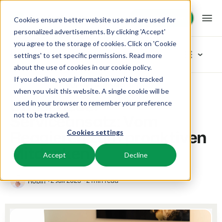
Demo anfragen
Demo anfragen
Cookies ensure better website use and are used for
personalized advertisements. By clicking 'Accept'
you agree to the storage of cookies. Click on 'Cookie
Plattform
Blog
settings' to set specific permissions. Read more
about the use of cookies in
our cookie policy
.
If you decline, your information won’t be tracked
BEX PMS
Unsere Lösungen
Home
Produkt
Unser neuer Serviceansatz: Vom Reagieren zum proaktiven Mitdenken
Artikel-Kategorien
when you visit this website. A single cookie will be
Unser neuer
used in your browser to remember your preference
PMS
Neu
BEX für:
Ressourcen
Serviceansatz: Vom
not to be tracked.
Verwalte alle Backoffice Abläufe.
Das Neuste vom Neusten
Reagieren zum proaktiven
Cookies settings
Inspiration
Ferienparks
Channel Management
Wissenswertes
Preise
Bereit für Innovation
Mitdenken
Ferienhäuser, Bungalows, Mobilheime und Weinfässer.
Vermarkte dein Angebot auf verschiedenen Channels.
Accept
Decline
Produkt
Von der Idee bis hin zur Lösung
BEX Educate | Pro
Campingplätze
IBE
Kundenstories
Team und Unternehmenskultur
Weiter lernen, weiter führen in der Freizeitbranche
2 Juli 2025
2 min read
Robin
Stellplätze, Camping, Glamping und Zelten.
Steigere deine direkten Buchungen über deine Website.
Erfolgsorientiert
Marketing
Blog
Resorts
App Store
Übersicht
Tipps und Best Practices
Neuigkeiten der Branche und wertvolle Tipps
Ski-, Wellness-, Golf- und Tauchresorts.
Verbinde dich mit deinen Lieblingsapps und -tools.
Für Ferienparks