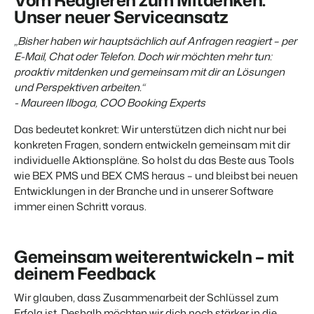
Vom Reagieren zum Mitdenken:
Website für Immobilien
Entwickle deine Lösung mit unserer offenen API.
Unser neuer Serviceansatz
Generiere Leads für den Verkauf deiner Ferienimmobilie.
„Bisher haben wir hauptsächlich auf Anfragen reagiert – per
Trust Center
BEX Linguist
E-Mail, Chat oder Telefon. Doch wir möchten mehr tun:
Vertrauen bei Booking Experts
Begrüße Gäste in ihrer Landessprache.
proaktiv mitdenken und gemeinsam mit dir an Lösungen
und Perspektiven arbeiten.“
Über uns
- Maureen Ilboga, COO Booking Experts
Marketing
Das bedeutet konkret: Wir unterstützen dich nicht nur bei
Customer Success
Online-Marketing
konkreten Fragen, sondern entwickeln gemeinsam mit dir
Verbreite dein Angebot auf
Erhalte Antworten auf deine Fragen.
Die starke Kombination aus Markenbildung und Performance-
relevante Channels und
individuelle Aktionspläne. So holst du das Beste aus Tools
Marketing
erreiche deine Zielgruppe.
wie BEX PMS und BEX CMS heraus – und bleibst bei neuen
Jobs
Entwicklungen in der Branche und in unserer Software
Mehr erfahren
Finde hier deinen neuen Traumjob!
Immobilien Marketing
immer einen Schritt voraus.
Dein Projekt im Handumdrehen ausverkauft.
Kontakt
BEX Channel Manager
Nimm Kontakt mit uns auf.
Booking Analytics
Gemeinsam weiterentwickeln – mit
Premium BI-Tool
deinem Feedback
Über uns
Lerne unsere Kultur & Werte kennen.
Wir glauben, dass Zusammenarbeit der Schlüssel zum
Erfolg ist. Deshalb möchten wir dich noch stärker in die