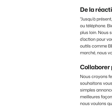
De la réacti
"Jusqu’à présen
ou téléphone. Bi
plus loin. Nous 
d’action pour vou
outils comme BEX
marché, nous vo
Collaborer 
Nous croyons fer
souhaitons vous 
simples annonce
meilleures façon
nous voulons qu