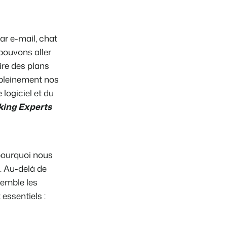
ooking Experts
r e-mail, chat
inies de la plateforme Booking Experts
 Vacances
pouvons aller
Booking Experts pour un parc de vacances
ire des plans
r pleinement nos
Booking Experts pour un groupe
logiciel et du
king Experts
pourquoi nous
. Au-delà de
semble les
essentiels :