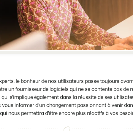
Site web immobilier
Faites notre connaissance lors d
Attirez des prospects pour la vent
Trust Center
BEX Linguistique
La confiance chez Booking Exper
Accueillez vos clients dans leur l
À propos de nous
Marketing
Service client
Marketing en ligne
Obtenez des réponses á vos ques
La puissante alliance entre stra
Emplois / Carrièrres
Marketing Immobilier
erts, le bonheur de nos utilisateurs passe toujours avan
Trouvez votre nouveau job de rêve
Votre projet est vendu en un rien
tre un fournisseur de logiciels qui ne se contente pas de 
ui s'implique également dans la réussite de ses utilisateu
Contact
Booking Analytics
Contactez nous.
 vous informer d'un changement passionnant à venir dans
Solution reporting Premium
i nous permettra d'être encore plus réactifs à vos besoi
À propos de nous
Découvrez les personnes derrièr