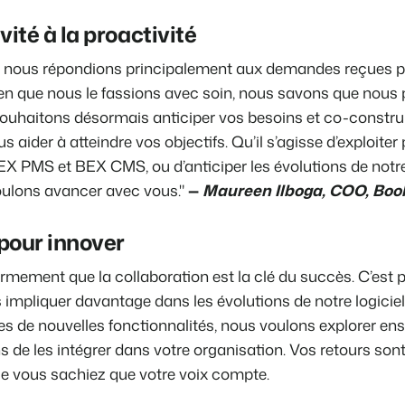
vité à la proactivité
Présentation de B
t, nous répondions principalement aux demandes reçues pa
Découvrez les possibilités inf
Pour les Parcs de
en que nous le fassions avec soin, nous savons que nous 
Découvrez les avantages de 
souhaitons désormais anticiper vos besoins et co-constru
Pour les Groupes
s aider à atteindre vos objectifs. Qu’il s’agisse d’exploite
Découvrez les avantages de 
 PMS et BEX CMS, ou d’anticiper les évolutions de notre 
ulons avancer avec vous."
—
Maureen Ilboga, COO, Boo
pour innover
mement que la collaboration est la clé du succès. C’est 
impliquer davantage dans les évolutions de notre logiciel
s de nouvelles fonctionnalités, nous voulons explorer en
s de les intégrer dans votre organisation. Vos retours sont 
e vous sachiez que votre voix compte.