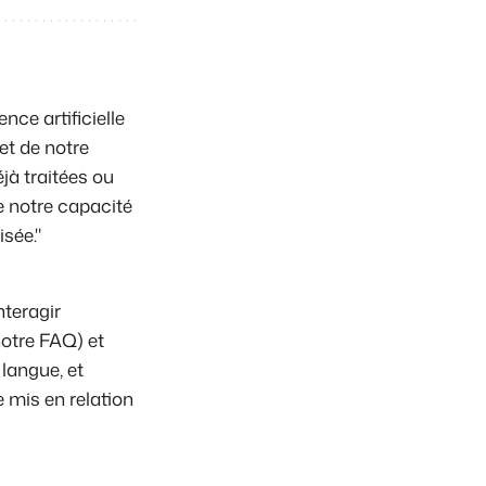
nce artificielle
et de notre
jà traitées ou
e notre capacité
sée."
teragir
otre FAQ) et
 langue, et
e mis en relation