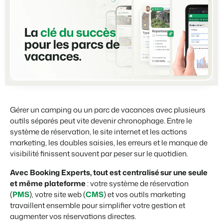
Partenariats
BEX PMS
Plus forts ensemble
Témoignages
Organismes de location de vacances
Gestion des canaux de distribution
Témoignages de nos clients.
Chaînes hôtelières et marques indépendantes multiples.
Diffusez votre inventaire sur plusieurs canaux.
Promoteurs immobiliers touristiques
App Store
Entrez en contact avec nous
FR
Développement de projets immobiliers.
Intégrez vos applications et outils préférés.
Contacter les ventes
Démo
Customer Success
Hôtels
Gestion des propriétaires
Obtenez des réponses à vos questions.
Chambres d'hôtel, appartements, chambres d'hôtes et pensions.
Offrez la transparence que les propriétaires méritent.
Gérer un camping ou un parc de vacances avec plusieurs
Passez à l'action
outils séparés peut vite devenir chronophage. Entre le
Services de conciergerie et gestion locative
Passez à l'action
Prêt à adopter la croissance ?
système de réservation, le site internet et les actions
Gestion de location de vacances et concierges
Prêt à adopter la croissance ?
marketing, les doubles saisies, les erreurs et le manque de
Développeurs
visibilité finissent souvent par peser sur le quotidien.
Construisez votre solution avec notre API ouverte.
BEX CMS
Avec Booking Experts, tout est centralisé sur une seule
et même plateforme
: votre système de réservation
Partenaires
Site web
(
PMS
), votre site web (
CMS
) et vos outils marketing
Rejoignez-nous dans notre aventure pour transformer l'industrie
Donnez vie à votre marque grâce à notre créateur de site.
de l'hospitalité.
travaillent ensemble pour simplifier votre gestion et
augmenter vos réservations directes.