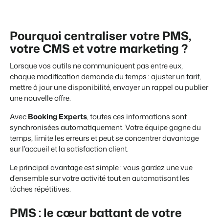
Site web immobilier
Événements
Attirez des prospects pour la vente de vos biens locatifs.
Faites notre connaissance lors de différents événements
Pourquoi centraliser votre PMS,
BEX Linguistique
Trust Center
Accueillez vos clients dans leur langue.
votre CMS et votre marketing ?
La confiance chez Booking Experts
Lorsque vos outils ne communiquent pas entre eux,
Marketing
À propos de nous
chaque modification demande du temps : ajuster un tarif,
mettre à jour une disponibilité, envoyer un rappel ou publier
Marketing en ligne
une nouvelle offre.
Service client
La puissante alliance entre stratégie de marque et marketing de
Obtenez des réponses á vos questions.
performance
Avec
Booking Experts
, toutes ces informations sont
synchronisées automatiquement. Votre équipe gagne du
Emplois / Carrièrres
Marketing Immobilier
temps, limite les erreurs et peut se concentrer davantage
Trouvez votre nouveau job de rêve !
Votre projet est vendu en un rien de temps
sur l’accueil et la satisfaction client.
Contact
Le principal avantage est simple : vous gardez une vue
Booking Analytics
Contactez nous.
d’ensemble sur votre activité tout en automatisant les
Solution reporting Premium
tâches répétitives.
À propos de nous
PMS : le cœur battant de votre
Découvrez les personnes derrière de Booking Experts