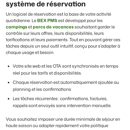
système de réservation
Un logiciel de réservation est la base de votre activité
quotidienne. Le
BEX PMS
est développé pour les
campings
et
parcs de vacances
souhaitant garder le
Présentation de Booking Experts
contrôle sur leurs offres, leurs disponibilités, leurs
Découvrez les possibilités infinies de la plateforme Booking
Experts
tarifications et leurs paiements. Tout en pouvant gérer ces
Pour les Parcs de Vacances
tâches depuis un seul outil intuitif, conçu pour s’adapter à
Découvrez les avantages de Booking Experts pour un parc
chaque usage et besoin.
de vacances
Pour les Groupes
Votre site web et les OTA sont synchronisés en temps
Découvrez les avantages de Booking Experts pour un
groupe
réel pour les tarifs et disponibilités.
Chaque réservation est automatiquement ajoutée au
planning et les confirmations
Les tâches récurrentes : confirmations, factures,
rappels sont envoyés sans intervention manuelle.
Vous souhaitez imposer une durée minimale de séjour en
haute saison ou adapter rapidement votre politique