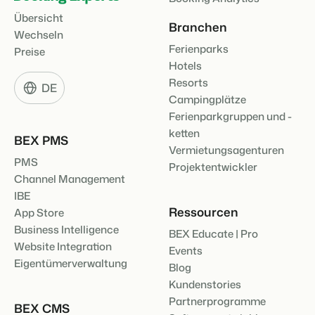
Übersicht
Branchen
Wechseln
Ferienparks
Preise
Hotels
Resorts
DE
Campingplätze
Ferienparkgruppen und -
ketten
BEX PMS
Vermietungsagenturen
PMS
Projektentwickler
Channel Management
IBE
Ressourcen
App Store
Business Intelligence
BEX Educate | Pro
Website Integration
Events
Eigentümerverwaltung
Blog
Kundenstories
Partnerprogramme
BEX CMS