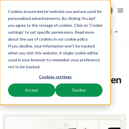
Demo anfragen
Demo anfragen
Cookies ensure better website use and are used for
personalized advertisements. By clicking 'Accept'
you agree to the storage of cookies. Click on 'Cookie
Plattform
Blog
settings' to set specific permissions. Read more
about the use of cookies in
our cookie policy
.
If you decline, your information won’t be tracked
BEX PMS
Unsere Lösungen
Home
Produkt
Warum ein All-in-One Buchungssystem die perfekte Lösung für deinen Ferienpark ist
Artikel-Kategorien
when you visit this website. A single cookie will be
Warum ein All-in-One
used in your browser to remember your preference
PMS
Neu
BEX für:
Ressourcen
Buchungssystem die
not to be tracked.
Verwalte alle Backoffice Abläufe.
Das Neuste vom Neusten
perfekte Lösung für deinen
Cookies settings
Inspiration
Ferienparks
Channel Management
Wissenswertes
Preise
Bereit für Innovation
Ferienpark ist
Ferienhäuser, Bungalows, Mobilheime und Weinfässer.
Vermarkte dein Angebot auf verschiedenen Channels.
Accept
Decline
Produkt
Von der Idee bis hin zur Lösung
BEX Educate | Pro
Campingplätze
IBE
Kundenstories
20 Januar 2026
3 min read
Tessa
Team und Unternehmenskultur
Weiter lernen, weiter führen in der Freizeitbranche
Stellplätze, Camping, Glamping und Zelten.
Steigere deine direkten Buchungen über deine Website.
Erfolgsorientiert
Marketing
Blog
Resorts
App Store
Übersicht
Tipps und Best Practices
Neuigkeiten der Branche und wertvolle Tipps
Ski-, Wellness-, Golf- und Tauchresorts.
Verbinde dich mit deinen Lieblingsapps und -tools.
Für Ferienparks