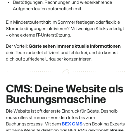
Bestätigungen, Rechnungen und wiederkehrende
Aufgaben laufen automatisch mit.
BEX Übersicht
Ein Mindestaufenthalt im Sommer festlegen oder flexible
FRÜBUCHERSAISON
Entdecke die unzähligen Vorteile der Booking Experts
Stornobedingungen aktivieren? Mit wenigen Klicks erledigt
Praktische Tipps für die wichtigsten
Plattform.
Buchungswochen des Jahres.
– ohne externe IT-Unterstützung.
Für Ferienparks
Zum Blog
Entdecke die Vorteile von Booking Experts für Ferienparks.
Der Vorteil:
Gäste sehen immer aktuelle Informationen
,
App Store
dein Team arbeitet effizient und fehlerfrei, und du kannst
DIGITALER ZUGANG
Mach die Plattform zu deiner eigenen mithilfe der
Schlüsselloser Zugang bei Camping de
dich auf zufriedene Urlauber konzentrieren.
Anbindung zu anderen Systemen.
Paal mit EasySecure
Kundenstory lesen
CMS: Deine Website als
Buchungsmaschine
Die Website ist oft der erste Eindruck für Gäste. Deshalb
muss alles stimmen – von den Infos bis zum
Buchungsprozess. Mit dem
BEX CMS
von Booking Experts
ist deine Website direkt an das BEX PMS gekoppelt.
Preise,