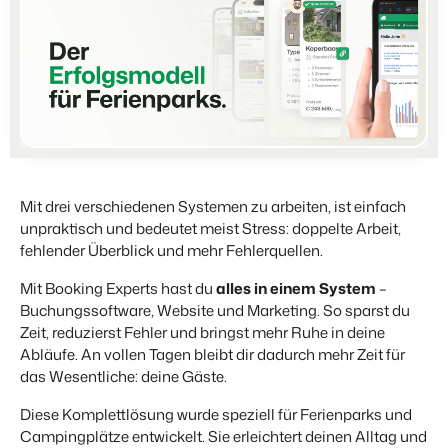
Partners
Für Campingplätze
Gemeinsam stärker
Events
Hotels
Business Intelligence
Wechseln
Lerne uns auf verschiedenen Veranstaltungen kennen.
Hotelzimmer, Appartements, B&Bs und Pensionen.
Triff Entscheidungen, die sich auf Zahlen und Fakten beruhen.
Anmelden
Kundenstories
Vermietungsagenturen
Eigentümerverwaltung
Das sagen unsere Nutzer.
Exklusive Vermietung und Reseller.
Zeige dich gegenüber Fewo- Eigentümern transparent.
Kontakt aufnehmen
Demo anfragen
DE
Projektentwicklung
Wechseln
Kontakt
Immobilien und Neubauprojekte.
Bist du bereit für den nächsten Schritt?
Mit drei verschiedenen Systemen zu arbeiten, ist einfach
unpraktisch und bedeutet meist Stress: doppelte Arbeit,
Customer Success
Ferienparkgruppen und -ketten
Website Integration
fehlender Überblick und mehr Fehlerquellen.
Erhalte Antworten auf deine Fragen.
Ketten und eigenständige Marken
Du hast bereits eine Website? Binde sie ein!
Mit Booking Experts hast du
alles in einem System
–
Wechseln
Buchungssoftware, Website und Marketing. So sparst du
Bist du bereit für den nächsten Schritt?
BEX CMS
Zeit, reduzierst Fehler und bringst mehr Ruhe in deine
Abläufe. An vollen Tagen bleibt dir dadurch mehr Zeit für
Partnerprogramme
das Wesentliche: deine Gäste.
Website für Vermietungen
Lass uns gemeinsam die Branche transformieren.
Lass deine Marke mit unserem Webbaukasten aufblühen.
Diese Komplettlösung wurde speziell für Ferienparks und
Campingplätze entwickelt. Sie erleichtert deinen Alltag und
Software Entwickler