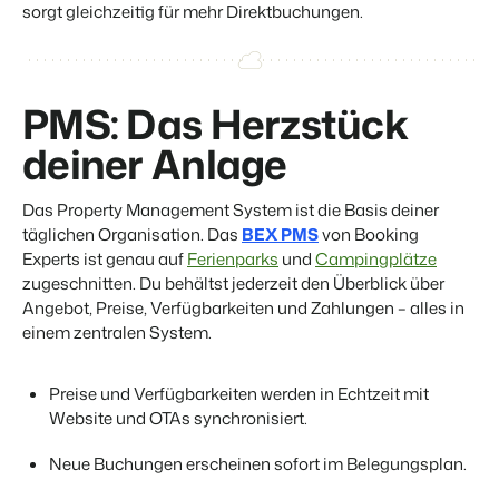
Website für Immobilien
sorgt gleichzeitig für mehr Direktbuchungen.
Entwickle deine Lösung mit unserer offenen API.
Generiere Leads für den Verkauf deiner Ferienimmobilie.
Trust Center
BEX Linguist
Vertrauen bei Booking Experts
Begrüße Gäste in ihrer Landessprache.
PMS: Das Herzstück
deiner Anlage
Über uns
Marketing
Das Property Management System ist die Basis deiner
Customer Success
Online-Marketing
Verbreite dein Angebot auf
täglichen Organisation. Das
BEX PMS
von Booking
Erhalte Antworten auf deine Fragen.
Die starke Kombination aus Markenbildung und Performance-
relevante Channels und
Experts ist genau auf
Ferienparks
und
Campingplätze
Marketing
erreiche deine Zielgruppe.
zugeschnitten. Du behältst jederzeit den Überblick über
Jobs
Mehr erfahren
Angebot, Preise, Verfügbarkeiten und Zahlungen – alles in
Finde hier deinen neuen Traumjob!
Immobilien Marketing
einem zentralen System.
Dein Projekt im Handumdrehen ausverkauft.
Kontakt
BEX Channel Manager
Nimm Kontakt mit uns auf.
Booking Analytics
Preise und Verfügbarkeiten werden in Echtzeit mit
Premium BI-Tool
Website und OTAs synchronisiert.
Über uns
Neue Buchungen erscheinen sofort im Belegungsplan.
Lerne unsere Kultur & Werte kennen.