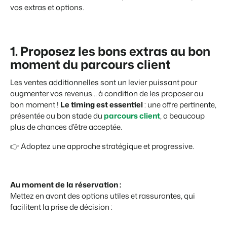
Site web immobilier
Événements
vos extras et options.
Attirez des prospects pour la vente de vos biens locatifs.
Faites notre connaissance lors de différents événements
BEX Linguistique
Trust Center
Accueillez vos clients dans leur langue.
1. Proposez les bons extras au bon
La confiance chez Booking Experts
moment du parcours client
Marketing
À propos de nous
Les ventes additionnelles sont un levier puissant pour
augmenter vos revenus… à condition de les proposer au
Marketing en ligne
Service client
bon moment !
Le timing est essentiel
: une offre pertinente,
La puissante alliance entre stratégie de marque et marketing de
Obtenez des réponses á vos questions.
présentée au bon stade du
parcours client
, a beaucoup
performance
plus de chances d’être acceptée.
Emplois / Carrièrres
Marketing Immobilier
👉 Adoptez une approche stratégique et progressive.
Trouvez votre nouveau job de rêve !
Votre projet est vendu en un rien de temps
Contact
Booking Analytics
Contactez nous.
Au moment de la réservation :
Solution reporting Premium
Mettez en avant des options utiles et rassurantes, qui
facilitent la prise de décision :
À propos de nous
Découvrez les personnes derrière de Booking Experts