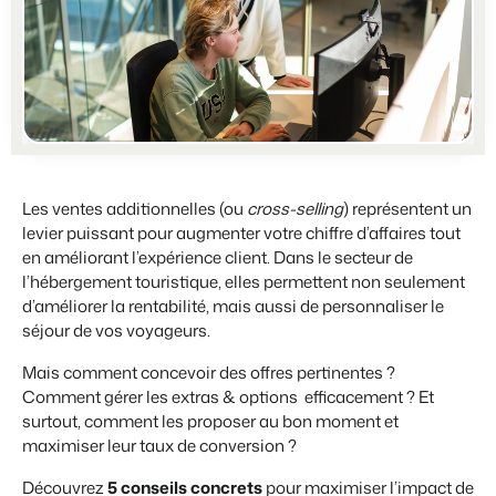
Partenariats
BEX PMS
Plus forts ensemble
Témoignages
Organismes de location de vacances
Gestion des canaux de distribution
Témoignages de nos clients.
Chaînes hôtelières et marques indépendantes multiples.
Diffusez votre inventaire sur plusieurs canaux.
Promoteurs immobiliers touristiques
App Store
Entrez en contact avec nous
FR
Développement de projets immobiliers.
Intégrez vos applications et outils préférés.
Contacter les ventes
Démo
Customer Success
Hôtels
Gestion des propriétaires
Obtenez des réponses à vos questions.
Les ventes additionnelles (ou
cross-selling
) représentent un
Chambres d'hôtel, appartements, chambres d'hôtes et pensions.
Offrez la transparence que les propriétaires méritent.
levier puissant pour augmenter votre chiffre d’affaires tout
Passez à l'action
en améliorant l’expérience client. Dans le secteur de
Services de conciergerie et gestion locative
Passez à l'action
Prêt à adopter la croissance ?
l’hébergement touristique, elles permettent non seulement
Gestion de location de vacances et concierges
Prêt à adopter la croissance ?
d’améliorer la rentabilité, mais aussi de personnaliser le
séjour de vos voyageurs.
Développeurs
Construisez votre solution avec notre API ouverte.
BEX CMS
Mais comment concevoir des offres pertinentes ?
Comment gérer les extras & options efficacement ? Et
Partenaires
Site web
surtout, comment les proposer au bon moment et
Rejoignez-nous dans notre aventure pour transformer l'industrie
Donnez vie à votre marque grâce à notre créateur de site.
maximiser leur taux de conversion ?
de l'hospitalité.
Découvrez
5 conseils concrets
pour maximiser l’impact de