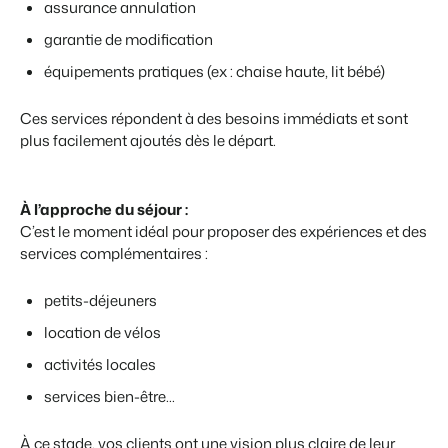
assurance annulation
garantie de modification
équipements pratiques (ex : chaise haute, lit bébé)
Présentation de Booking Experts
Ces services répondent à des besoins immédiats et sont
Découvrez les possibilités infinies de la plateforme Booking
Experts
plus facilement ajoutés dès le départ.
Pour les Parcs de Vacances
Découvrez les avantages de Booking Experts pour un parc
de vacances
Pour les Groupes
À l’approche du séjour :
C’est le moment idéal pour proposer des expériences et des
Découvrez les avantages de Booking Experts pour un
groupe
services complémentaires :
petits-déjeuners
location de vélos
activités locales
services bien-être...
À ce stade, vos clients ont une vision plus claire de leur