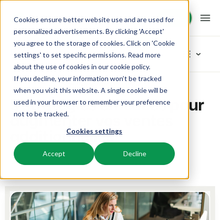
Démo
Démo
Cookies ensure better website use and are used for
personalized advertisements. By clicking 'Accept'
you agree to the storage of cookies. Click on 'Cookie
Plateforme
Blog
settings' to set specific permissions. Read more
about the use of cookies in
our cookie policy
.
If you decline, your information won’t be tracked
BEX PMS
Solutions
Home
Tips
5 stratégies efficaces pour augmenter vos ventes additionnelles
Explorer les catégories
when you visit this website. A single cookie will be
5 stratégies efficaces pour
used in your browser to remember your preference
PMS
Tout
Booking Experts pour:
Ressources
augmenter vos ventes
not to be tracked.
Optimisez votre back-office.
Nos derniers articles de blog
additionnelles
Cookies settings
Inspiration
Campings
Moteur de Réservation
Connaissance
Tarifs
Inspiration
Aires de camping, tentes de glamping et caravanes.
Boostez les réservations directes via votre site web.
Accept
Decline
Marketing
7 novembre 2025
5 min read
Cynthia
Conseils & astuces
BEX Academy
Villages de vacances
Intelligence économique
Témoignages
Produit
Suivez des cours en ligne et devenez un expert.
Villas, bungalows, chalets et hébergements nature.
Optimisez vos décisions grâce à l'analyse des données.
Du concept à la solution
Équipe & Culture
Blog
Resorts
Intégration de site web
Se connecter
Axé sur le succès
Découvrez les tendances du secteur et des conseils pratiques.
Stations de ski, de bien-être, de plongée et de golf.
Vous avez déjà un site web ? L'intégration est possible.
Tarifs