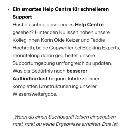
Website für Immobilien
Entwickle deine Lösung mit unserer offenen API.
Generiere Leads für den Verkauf deiner Ferienimmobilie.
Ein smartes Help Centre für schnelleren
Support
Trust Center
BEX Linguist
Vertrauen bei Booking Experts
Hast du schon unser neues
Help Centre
Begrüße Gäste in ihrer Landessprache.
gesehen? Hinter den Kulissen haben unsere
Kolleg:innen Karin Olde Keizer und Teddie
Über uns
Marketing
Hochrath, beide Copywriter bei Booking Experts,
Customer Success
monatelang daran gearbeitet, unsere
Online-Marketing
Verbreite dein Angebot auf
Erhalte Antworten auf deine Fragen.
Supportumgebung umfangreich zu updaten.
Die starke Kombination aus Markenbildung und Performance-
relevante Channels und
Marketing
erreiche deine Zielgruppe.
Was als Bedürfnis nach
besserer
Jobs
Auffindbarkeit
begann, führte zu einer
Mehr erfahren
Finde hier deinen neuen Traumjob!
Immobilien Marketing
kompletten Umstrukturierung unserer
Dein Projekt im Handumdrehen ausverkauft.
Wissensweitergabe.
Kontakt
BEX Channel Manager
Nimm Kontakt mit uns auf.
Booking Analytics
Premium BI-Tool
Über uns
„Wenn du einen Suchbegriff falsch eingegeben
Lerne unsere Kultur & Werte kennen.
hast, hast du keine Ergebnisse erhalten. Das ist