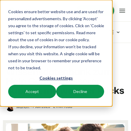
Demo anfragen
Demo anfragen
Cookies ensure better website use and are used for
personalized advertisements. By clicking 'Accept'
you agree to the storage of cookies. Click on 'Cookie
Plattform
Blog
settings' to set specific permissions. Read more
about the use of cookies in
our cookie policy
.
If you decline, your information won’t be tracked
BEX PMS
Unsere Lösungen
Home
Produkt
Von der Wissensdatenbank zum Help Centre: besserer Support mit weniger Klicks
Artikel-Kategorien
when you visit this website. A single cookie will be
Von der
used in your browser to remember your preference
PMS
Neu
BEX für:
Ressourcen
Wissensdatenbank zum
not to be tracked.
Verwalte alle Backoffice Abläufe.
Das Neuste vom Neusten
Help Centre: besserer
Cookies settings
Inspiration
Ferienparks
Channel Management
Wissenswertes
Preise
Bereit für Innovation
Support mit weniger Klicks
Ferienhäuser, Bungalows, Mobilheime und Weinfässer.
Vermarkte dein Angebot auf verschiedenen Channels.
Accept
Decline
Produkt
Von der Idee bis hin zur Lösung
BEX Educate | Pro
Campingplätze
IBE
Kundenstories
Team und Unternehmenskultur
Weiter lernen, weiter führen in der Freizeitbranche
7 Juli 2025
2 min read
Manon
Stellplätze, Camping, Glamping und Zelten.
Steigere deine direkten Buchungen über deine Website.
Erfolgsorientiert
Marketing
Blog
Resorts
App Store
Übersicht
Tipps und Best Practices
Neuigkeiten der Branche und wertvolle Tipps
Ski-, Wellness-, Golf- und Tauchresorts.
Verbinde dich mit deinen Lieblingsapps und -tools.
Für Ferienparks