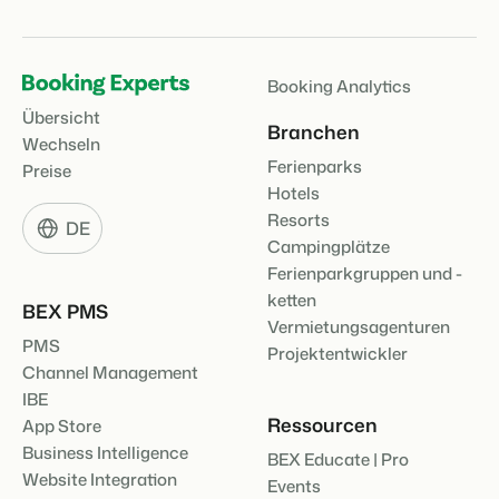
Booking Analytics
Übersicht
Branchen
Wechseln
Ferienparks
Preise
Hotels
Resorts
DE
Campingplätze
Ferienparkgruppen und -
ketten
BEX PMS
Vermietungsagenturen
PMS
Projektentwickler
Channel Management
IBE
Ressourcen
App Store
Business Intelligence
BEX Educate | Pro
Website Integration
Events