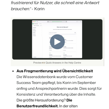
frustrierend für Nutzer, die schnell eine Antwort
brauchen.“
- Karin
BEX Übersicht
FRÜBUCHERSAISON
Entdecke die unzähligen Vorteile der Booking Experts
Praktische Tipps für die wichtigsten
Plattform.
Buchungswochen des Jahres.
Für Ferienparks
Zum Blog
Entdecke die Vorteile von Booking Experts für Ferienparks.
App Store
DIGITALER ZUGANG
Mach die Plattform zu deiner eigenen mithilfe der
Schlüsselloser Zugang bei Camping de
Anbindung zu anderen Systemen.
Paal mit EasySecure
Kundenstory lesen
Aus Fragmentierung wird Übersichtlichkeit
Die Wissensdatenbank wurde vom Customer
Success Team gepflegt, bis Karin im September
anfing und Ansprechpartnerin wurde. Dies sorgt für
Konsistenz und Verantwortung über die Inhalte.
Die größte Herausforderung?
Die
Benutzerfreundlichkeit.
In der alten