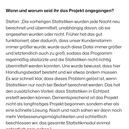
Website für Immobilien
Entwickle deine Lösung mit unserer offenen API.
Generiere Leads für den Verkauf deiner Ferienimmobilie.
Wann und warum seid ihr das Projekt angegangen?
Trust Center
BEX Linguist
Stefan: „Die vorherigen Statistiken wurden jede Nacht neu
Vertrauen bei Booking Experts
Begrüße Gäste in ihrer Landessprache.
berechnet und übermittelt, unabhängig davon, ob sie
angesehen wurden oder nicht. Früher hat das gut
Über uns
funktioniert, aber dadurch, dass unser Kundenstamm
Marketing
immer größer wurde, wurde auch diese Datei immer größer
und letztendlich auch zu groß, sodass das Programm
Customer Success
Online-Marketing
regelmäßig abstürzte und die Statistiken nicht richtig
Verbreite dein Angebot auf
Erhalte Antworten auf deine Fragen.
Die starke Kombination aus Markenbildung und Performance-
relevante Channels und
übermittelt werden konnten. Uns wurde bewusst, dass hier
Marketing
erreiche deine Zielgruppe.
Handlungsbedarf besteht und wir etwas ändern müssen.
Jobs
Es war schnell klar, dass dieses Problem gelöst ist, wenn
Mehr erfahren
Finde hier deinen neuen Traumjob!
Immobilien Marketing
Statistiken nur noch bei Bedarf berechnet werden. Das hat
Dein Projekt im Handumdrehen ausverkauft.
den zusätzlichen Vorteil, dass Statistiken in Echtzeit
Kontakt
erstellt werden können. Dementsprechend ist das Projekt
BEX Channel Manager
Nimm Kontakt mit uns auf.
Booking Analytics
nicht als langfristiges Projekt begonnen, sondern eher als
Premium BI-Tool
eine schnelle Lösung. Nach und nach sahen wir dann noch
Über uns
mehr Verbesserungsmöglichkeiten und schließlich
Lerne unsere Kultur & Werte kennen.
beschlossen wir, das gesamte Statistikmodul einmal