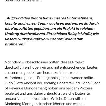
ordentlich anzugehen."
BEX Übersicht
„Aufgrund des Wachstums unseres Unternehmens,
FRÜBUCHERSAISON
Entdecke die unzähligen Vorteile der Booking Experts
konnte auch unser Team wachsen und waren dadurch
Praktische Tipps für die wichtigsten
Plattform.
Buchungswochen des Jahres.
die Kapazitäten gegeben, um ein Projekt in solchem
Für Ferienparks
Zum Blog
Umfang durchzuführen. Ein schönes Beispiel dafür, wie
Entdecke die Vorteile von Booking Experts für Ferienparks.
App Store
unsere Nutzer direkt von unserem Wachstum
DIGITALER ZUGANG
profitieren."
Mach die Plattform zu deiner eigenen mithilfe der
Schlüsselloser Zugang bei Camping de
Anbindung zu anderen Systemen.
Paal mit EasySecure
Kundenstory lesen
Nachdem wir beschlossen hatten, dieses Projekt
durchzuführen, haben wir uns mit entsprechenden Leuten
zusammengesetzt, um herauszufinden, welche
Anforderungen das Endergebnis gerecht werden sollte.
Gido (Data Analyst bei Booking Boosters) und Carlo (Head
of Revenue Management) haben uns bei dem Prozess
begleitet und uns dabei unterstützt, welche Daten für
unsere Nutzer relevant sind. Welche Daten will ein
Marketing Manager einsehen können und welche