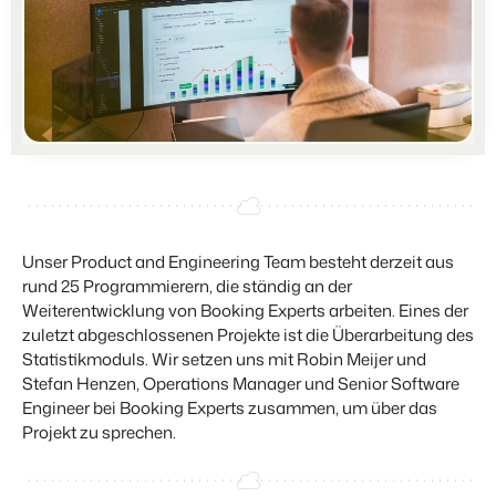
Partners
Für Campingplätze
Gemeinsam stärker
Events
Hotels
Business Intelligence
Wechseln
Lerne uns auf verschiedenen Veranstaltungen kennen.
Hotelzimmer, Appartements, B&Bs und Pensionen.
Triff Entscheidungen, die sich auf Zahlen und Fakten beruhen.
Anmelden
Kundenstories
Vermietungsagenturen
Eigentümerverwaltung
Das sagen unsere Nutzer.
Exklusive Vermietung und Reseller.
Zeige dich gegenüber Fewo- Eigentümern transparent.
Kontakt aufnehmen
Demo anfragen
DE
Projektentwicklung
Wechseln
Kontakt
Immobilien und Neubauprojekte.
Bist du bereit für den nächsten Schritt?
Customer Success
Unser Product and Engineering Team besteht derzeit aus
Ferienparkgruppen und -ketten
Website Integration
Erhalte Antworten auf deine Fragen.
rund 25 Programmierern, die ständig an der
Ketten und eigenständige Marken
Du hast bereits eine Website? Binde sie ein!
Weiterentwicklung von Booking Experts arbeiten. Eines der
Wechseln
zuletzt abgeschlossenen Projekte ist die Überarbeitung des
Bist du bereit für den nächsten Schritt?
Statistikmoduls. Wir setzen uns mit Robin Meijer und
BEX CMS
Stefan Henzen, Operations Manager und Senior Software
Engineer bei Booking Experts zusammen, um über das
Partnerprogramme
Website für Vermietungen
Projekt zu sprechen.
Lass uns gemeinsam die Branche transformieren.
Lass deine Marke mit unserem Webbaukasten aufblühen.
Software Entwickler