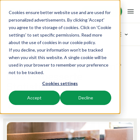
Demo anfragen
Demo anfragen
Cookies ensure better website use and are used for
personalized advertisements. By clicking 'Accept'
you agree to the storage of cookies. Click on 'Cookie
Plattform
Blog
settings' to set specific permissions. Read more
about the use of cookies in
our cookie policy
.
If you decline, your information won’t be tracked
BEX PMS
Unsere Lösungen
Home
Produkt
Wieso, weshalb, warum? Das verbesserte Statistikmodul
Artikel-Kategorien
when you visit this website. A single cookie will be
Wieso, weshalb, warum?
used in your browser to remember your preference
PMS
Neu
BEX für:
Ressourcen
Das verbesserte
not to be tracked.
Verwalte alle Backoffice Abläufe.
Das Neuste vom Neusten
Statistikmodul
Cookies settings
Inspiration
Ferienparks
Channel Management
Wissenswertes
Preise
Bereit für Innovation
Ferienhäuser, Bungalows, Mobilheime und Weinfässer.
Vermarkte dein Angebot auf verschiedenen Channels.
Accept
Decline
Produkt
29 April 2024
3 min read
Manon
Von der Idee bis hin zur Lösung
BEX Educate | Pro
Campingplätze
IBE
Kundenstories
Team und Unternehmenskultur
Weiter lernen, weiter führen in der Freizeitbranche
Stellplätze, Camping, Glamping und Zelten.
Steigere deine direkten Buchungen über deine Website.
Erfolgsorientiert
Marketing
Blog
Resorts
App Store
Übersicht
Tipps und Best Practices
Neuigkeiten der Branche und wertvolle Tipps
Ski-, Wellness-, Golf- und Tauchresorts.
Verbinde dich mit deinen Lieblingsapps und -tools.
Für Ferienparks