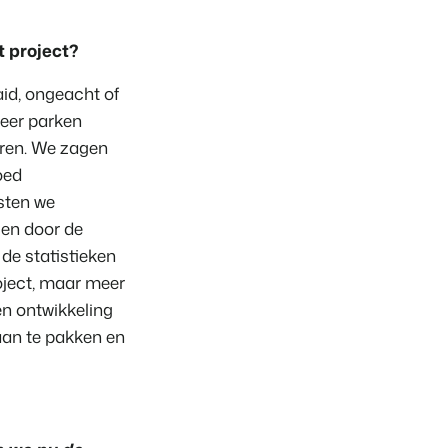
 project?
heden van het Booking Experts Platform.
aid, ongeacht of
ken
Experts kennen
meer parken
ing Experts voor Vakantieparken.
eren. We zagen
king Experts voor Concerns & Groepen.
oed
sten we
sen door de
de statistieken
roject, maar meer
en ontwikkeling
aan te pakken en
parken