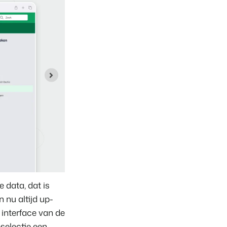
 data, dat is
 nu altijd up-
 interface van de
eselectie een