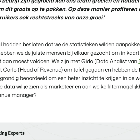
s bedrijf zijn gegroeid kon ons team groeien en hadde
Klantverhaal Hofpa
m dit groots op te pakken. Op deze manier profiteren
uikers ook rechtstreeks van onze groei.’
 hadden besloten dat we de statistieken wilden aanpakke
hebben we de juiste mensen bij elkaar gezocht om in kaar
at aan moest voldoen. We zijn met Gido (Data Analist van
t Carlo (Head of Revenue) om tafel gegaan en hebben de
grondig beoordeeld om een beter inzicht te krijgen in de 
e data wil je zien als marketeer en aan welke filtermogelij
venue manager?