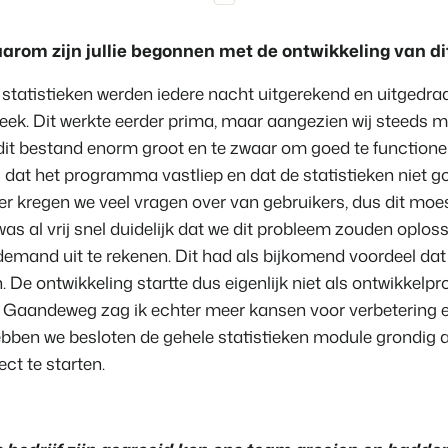
Contact
Neem contact op
rom zijn jullie begonnen met de ontwikkeling van dit
BEX Overzicht
Ontdek de eindeloze mogelijk
Over ons
 statistieken werden iedere nacht uitgerekend en uitgedra
Voor Vakantiepar
Leer de mensen achter Booking 
eek. Dit werkte eerder prima, maar aangezien wij steeds 
Ontdek de voordelen van Book
Voor Concerns
dit bestand enorm groot en te zwaar om goed te function
Ontdek de voordelen van Boo
 dat het programma vastliep en dat de statistieken niet g
r kregen we veel vragen over van gebruikers, dus dit moe
was al vrij snel duidelijk dat we dit probleem zouden oplos
demand uit te rekenen. Dit had als bijkomend voordeel dat 
. De ontwikkeling startte dus eigenlijk niet als ontwikkelp
x. Gaandeweg zag ik echter meer kansen voor verbetering 
hebben we besloten de gehele statistieken module grondig 
ect te starten.
Vastgoedprojecten
transformeren tot
volgeboekte vakantie