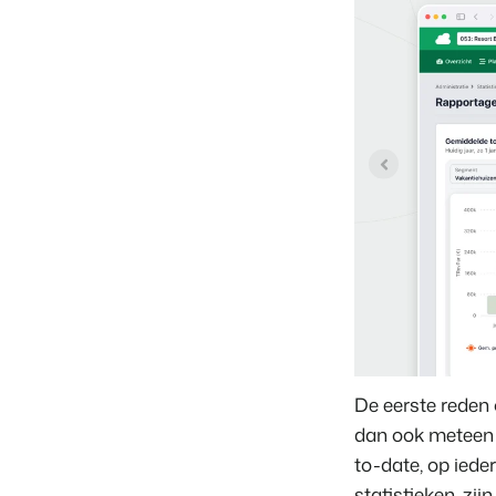
De eerste reden 
dan ook meteen d
to-date, op iede
statistieken, zij