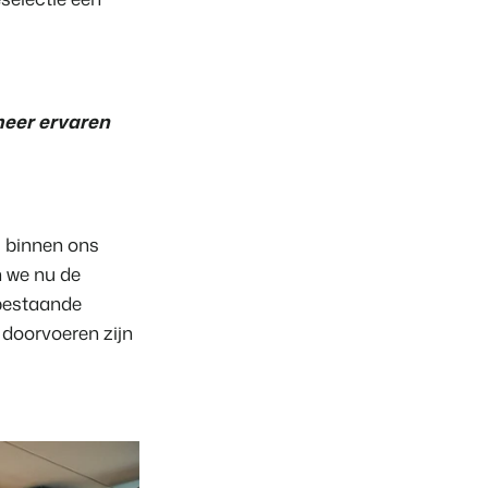
meer ervaren
s binnen ons
n we nu de
 bestaande
 doorvoeren zijn