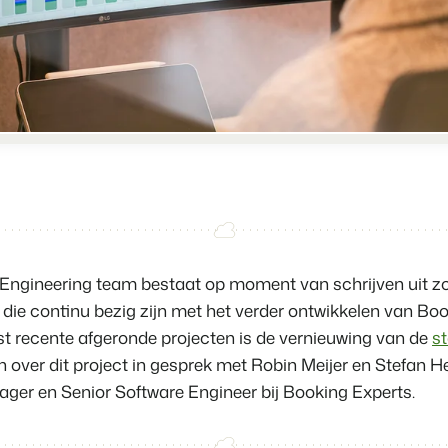
Vastgoedwebsite
Samen transformeren wij de recr
Genereer leads voor jouw verkoo
Onboarding
BEX Linguist
Samen van start. Vandaag nog.
Begroet gasten in hun eigen taal.
Events
Dankzij Booking Expe
Marketing
Van thema trainingen tot kennise
kunnen we ons volledi
focussen op gastvrijhe
Trust Center
Online Marketing
Gijs Meerdink
Vertrouwen bij Booking Experts
De krachtige combinatie van br
welcome.in
Recreatief Vastgoedmarketi
Over ons
Engineering team bestaat op moment van schrijven uit z
Jouw project uitverkocht in een m
die continu bezig zijn met het verder ontwikkelen van Boo
Customer Success Team
t recente afgeronde projecten is de vernieuwing van de
st
Booking Analytics
Krijg antwoord op jouw vragen
Premium BI Tool.
n over dit project in gesprek met Robin Meijer en Stefan H
ger en Senior Software Engineer bij Booking Experts.
Vacatures
Vind jouw nieuwe droombaan