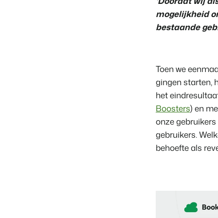
‘Doordat wij al
mogelijkheid o
bestaande gebr
Toen we eenmaal
gingen starten, 
het eindresulta
Boosters
) en me
onze gebruikers 
gebruikers. Welk
behoefte als re