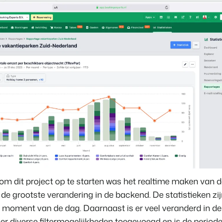
om dit project op te starten was het realtime maken van de
e grootste verandering in de backend. De statistieken zijn
r moment van de dag. Daarnaast is er veel veranderd in de
n er diverse filtermogelijkheden toegevoegd en is de period