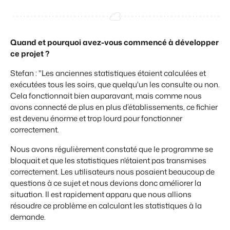
Site web immobilier
Événements
Attirez des prospects pour la vente de vos biens locatifs.
Faites notre connaissance lors de différents événements
BEX Linguistique
Trust Center
Quand et pourquoi avez-vous commencé à développer
Accueillez vos clients dans leur langue.
La confiance chez Booking Experts
ce projet ?
Stefan : "Les anciennes statistiques étaient calculées et
Marketing
À propos de nous
exécutées tous les soirs, que quelqu'un les consulte ou non.
Cela fonctionnait bien auparavant, mais comme nous
Marketing en ligne
Service client
avons connecté de plus en plus d’établissements, ce fichier
La puissante alliance entre stratégie de marque et marketing de
Obtenez des réponses á vos questions.
est devenu énorme et trop lourd pour fonctionner
performance
correctement.
Emplois / Carrièrres
Marketing Immobilier
Nous avons régulièrement constaté que le programme se
Trouvez votre nouveau job de rêve !
Votre projet est vendu en un rien de temps
bloquait et que les statistiques n'étaient pas transmises
correctement. Les utilisateurs nous posaient beaucoup de
Contact
Booking Analytics
questions à ce sujet et nous devions donc améliorer la
Contactez nous.
Solution reporting Premium
situation. Il est rapidement apparu que nous allions
résoudre ce problème en calculant les statistiques à la
À propos de nous
demande.
Découvrez les personnes derrière de Booking Experts