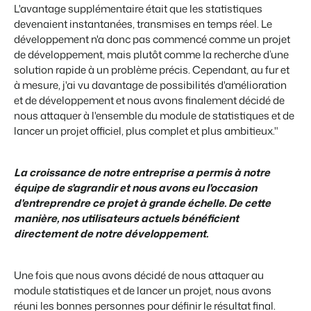
L'avantage supplémentaire était que les statistiques
devenaient instantanées, transmises en temps réel. Le
développement n'a donc pas commencé comme un projet
de développement, mais plutôt comme la recherche d’une
Présentation de Booking Experts
solution rapide à un problème précis. Cependant, au fur et
Découvrez les possibilités infinies de la plateforme Booking
à mesure, j'ai vu davantage de possibilités d'amélioration
Experts
et de développement et nous avons finalement décidé de
Pour les Parcs de Vacances
nous attaquer à l'ensemble du module de statistiques et de
Découvrez les avantages de Booking Experts pour un parc
lancer un projet officiel, plus complet et plus ambitieux."
de vacances
Pour les Groupes
Découvrez les avantages de Booking Experts pour un
La croissance de notre entreprise a permis à notre
groupe
équipe de s'agrandir et nous avons eu l'occasion
d'entreprendre ce projet à grande échelle. De cette
manière, nos utilisateurs actuels bénéficient
directement de notre développement.
Une fois que nous avons décidé de nous attaquer au
module statistiques et de lancer un projet, nous avons
réuni les bonnes personnes pour définir le résultat final.