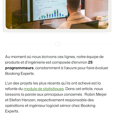
Partenariats
BEX PMS
Plus forts ensemble
Témoignages
Organismes de location de vacances
Gestion des canaux de distribution
Témoignages de nos clients.
Chaînes hôtelières et marques indépendantes multiples.
Diffusez votre inventaire sur plusieurs canaux.
Promoteurs immobiliers touristiques
App Store
Entrez en contact avec nous
FR
Développement de projets immobiliers.
Intégrez vos applications et outils préférés.
Contacter les ventes
Démo
Customer Success
Hôtels
Gestion des propriétaires
Obtenez des réponses à vos questions.
Chambres d'hôtel, appartements, chambres d'hôtes et pensions.
Offrez la transparence que les propriétaires méritent.
Au moment où nous écrivons ces lignes, notre équipe de
Passez à l'action
Services de conciergerie et gestion locative
produits et d'ingénierie est composée d'environ
25
Passez à l'action
Prêt à adopter la croissance ?
Gestion de location de vacances et concierges
programmeurs
, constamment à l'œuvre pour faire évoluer
Prêt à adopter la croissance ?
Booking Experts.
Développeurs
Construisez votre solution avec notre API ouverte.
L'un des projets les plus récents qu’ils ont achevé est la
BEX CMS
refonte du
module de statistiques
. Dans cet article, nous
Partenaires
laissons la parole aux principaux concernés : Robin Meijer
Site web
Rejoignez-nous dans notre aventure pour transformer l'industrie
et Stefan Henzen, respectivement responsable des
Donnez vie à votre marque grâce à notre créateur de site.
de l'hospitalité.
opérations et ingénieur logiciel sénior chez Booking
Experts.