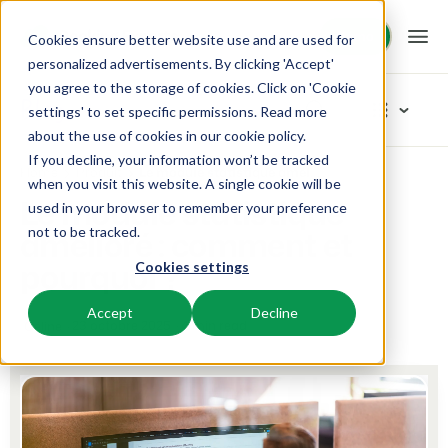
Démo
Démo
Cookies ensure better website use and are used for
personalized advertisements. By clicking 'Accept'
you agree to the storage of cookies. Click on 'Cookie
Plateforme
Blog
settings' to set specific permissions. Read more
about the use of cookies in
our cookie policy
.
If you decline, your information won’t be tracked
BEX PMS
Solutions
Home
Produit
Le module statistique amélioré : comment et pourquoi ?
Explorer les catégories
when you visit this website. A single cookie will be
Le module statistique
used in your browser to remember your preference
PMS
Tout
Booking Experts pour:
Ressources
amélioré : comment et
not to be tracked.
Optimisez votre back-office.
Nos derniers articles de blog
pourquoi ?
Cookies settings
Inspiration
Campings
Moteur de Réservation
Connaissance
Tarifs
Inspiration
Aires de camping, tentes de glamping et caravanes.
Boostez les réservations directes via votre site web.
Accept
Decline
Marketing
23 octobre 2025
4 min read
Céline
Conseils & astuces
BEX Academy
Villages de vacances
Intelligence économique
Témoignages
Produit
Suivez des cours en ligne et devenez un expert.
Villas, bungalows, chalets et hébergements nature.
Optimisez vos décisions grâce à l'analyse des données.
Du concept à la solution
Équipe & Culture
Blog
Resorts
Intégration de site web
Se connecter
Axé sur le succès
Découvrez les tendances du secteur et des conseils pratiques.
Stations de ski, de bien-être, de plongée et de golf.
Vous avez déjà un site web ? L'intégration est possible.
Tarifs