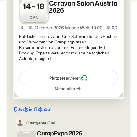
Caravan Salon Austria
14 - 18
Für Campingplätze
2026
Events
Hotels
Business Intelligence
Wechseln
Lerne uns auf verschiedenen Veranstaltungen kennen.
OKT.
Hotelzimmer, Appartements, B&Bs und Pensionen.
Triff Entscheidungen, die sich auf Zahlen und Fakten beruhen.
Anmelden
14. - 18. Oktober 2026
·
Messe Wels
·
10:00 - 18:00
Kundenstories
Vermietungsagenturen
Eigentümerverwaltung
Entdecke unsere All-in-One-Software für das Buchen
Das sagen unsere Nutzer.
Exklusive Vermietung und Reseller.
Zeige dich gegenüber Fewo- Eigentümern transparent.
und Verwalten von Campingplätzen,
Reisemobilstellplätzen und Ferienanlagen. Mit
DE
Booking Experts vereinfachst du deine täglichen
Projektentwicklung
Wechseln
Kontakt
Abläufe, steigerst...
Immobilien und Neubauprojekte.
Bist du bereit für den nächsten Schritt?
Customer Success
Ferienparkgruppen und -ketten
Website Integration
Erhalte Antworten auf deine Fragen.
Platz reservieren
Ketten und eigenständige Marken
Du hast bereits eine Website? Binde sie ein!
Mehr Infos
Wechseln
Bist du bereit für den nächsten Schritt?
BEX CMS
Events in Oktober
Partnerprogramme
Website für Vermietungen
Lass uns gemeinsam die Branche transformieren.
Lass deine Marke mit unserem Webbaukasten aufblühen.
Gastgeber Giel
CampExpo 2026
Software Entwickler