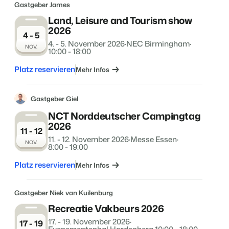
Gastgeber James
Land, Leisure and Tourism show
2026
BEX Übersicht
4 - 5
4. - 5. November 2026
·
NEC Birmingham
·
FRÜBUCHERSAISON
Entdecke die unzähligen Vorteile der Booking Experts
NOV.
10:00 - 18:00
Praktische Tipps für die wichtigsten
Plattform.
Buchungswochen des Jahres.
Für Ferienparks
Platz reservieren
Mehr Infos
Zum Blog
Entdecke die Vorteile von Booking Experts für Ferienparks.
App Store
DIGITALER ZUGANG
Mach die Plattform zu deiner eigenen mithilfe der
Gastgeber Giel
Schlüsselloser Zugang bei Camping de
Anbindung zu anderen Systemen.
Paal mit EasySecure
NCT Norddeutscher Campingtag
Kundenstory lesen
2026
11 - 12
11. - 12. November 2026
·
Messe Essen
·
NOV.
8:00 - 19:00
Platz reservieren
Mehr Infos
Gastgeber Niek van Kuilenburg
Recreatie Vakbeurs 2026
17. - 19. November 2026
·
17 - 19