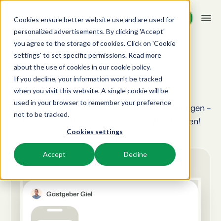
Demo anfragen
Demo anfragen
Cookies ensure better website use and are used for
personalized advertisements. By clicking 'Accept'
you agree to the storage of cookies. Click on 'Cookie
Plattform
settings' to set specific permissions. Read more
Let's meet
about the use of cookies in
our cookie policy
.
Events
If you decline, your information won’t be tracked
BEX PMS
Unsere Lösungen
when you visit this website. A single cookie will be
used in your browser to remember your preference
PMS
Du findest uns auf verschiedenen Veranstaltungen –
BEX für:
Ressourcen
not to be tracked.
Verwalte alle Backoffice Abläufe.
komm vorbei und lerne uns persönlich kennen!
Cookies settings
Ferienparks
Channel Management
Wissenswertes
Preise
Ferienhäuser, Bungalows, Mobilheime und Weinfässer.
Vermarkte dein Angebot auf verschiedenen Channels.
Accept
Decline
Bevorstehendes Event
BEX Educate | Pro
Campingplätze
IBE
Kundenstories
Weiter lernen, weiter führen in der Freizeitbranche
Stellplätze, Camping, Glamping und Zelten.
Steigere deine direkten Buchungen über deine Website.
Gastgeber Giel
Blog
Resorts
App Store
Übersicht
Neuigkeiten der Branche und wertvolle Tipps
Ski-, Wellness-, Golf- und Tauchresorts.
Verbinde dich mit deinen Lieblingsapps und -tools.
Für Ferienparks