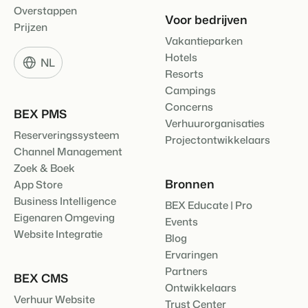
Overstappen
Klantverhaal Hofparken
Voor bedrijven
Prijzen
Vakantieparken
Hotels
NL
Resorts
Campings
Concerns
BEX PMS
Verhuurorganisaties
Reserveringssysteem
Projectontwikkelaars
Channel Management
Zoek & Boek
Bronnen
App Store
Business Intelligence
BEX Educate | Pro
Eigenaren Omgeving
Events
Website Integratie
Blog
Ervaringen
Partners
BEX CMS
Ontwikkelaars
Verhuur Website
Trust Center