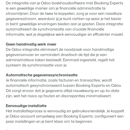
Content Management
De integratie van je Odoo boekhoudsoftware met Booking Experts
Voor campings
Integreer met elk CMS
is een geweldige manier om je financiële administratie te
Blog
Campings
Business Intelligence
Overstappen naar BEX
stroomlijnen. Door de twee te koppelen, zorg je voor een naadloze
Facility Management
Lees over trends in de sector en krijg tips.
Kampeerplaatsen, glamping tenten en caravans.
Maak betere keuzes op basis van data.
gegevensstroom, waardoor jij je kunt richten op waar je het beste
Login
Stroomlijn je processen
in bent: geweldige ervaringen bieden aan je gasten. Deze integratie
Prijzen
Revenue Management
automatiseert de synchronisatie van cruciale financiële
Ervaringen
Concerns & Groepen
Eigenaren Management
informatie, wat je dagelijkse werk eenvoudiger en efficiënter maakt.
Optimaliseer jouw prijsbeleid
Ervaringen van onze gebruikers.
Ketens en individuele merken.
Bied transparantie aan eigenaren.
Compliance
Geen handmatig werk meer
Zorgeloos zaken doen volgens wetgeving
De Odoo integratie elimineert de noodzaak voor handmatige
Verhuurorganisaties
Website Integratie
Kom in contact
NL
gegevensinvoer en vermindert drastisch de tijd die je aan
Boekhouding
Exclusieve verhuur en resellers.
Heb je al een website? Integratie is mogelijk.
administratieve taken besteedt. Eenmaal ingesteld, regelt het
Houd de boeken in balans
systeem de synchronisatie voor je.
Customer Success
Kassasystemen
Projectontwikkelaars
Overstappen naar BEX
Krijg antwoord op jouw vragen.
Voeg jouw kassasysteem en PMS samen
Automatische gegevenssynchronisatie
Vastgoed en nieuwbouwprojecten.
Klaar om te groeien?
Je financiële informatie, zoals facturen en transacties, wordt
Communicatie
automatisch gesynchroniseerd tussen Booking Experts en Odoo.
Developers
Organiseer je gastcommunicatie
Dit zorgt ervoor dat je gegevens altijd nauwkeurig en up-to-date
Kleinschalige recreatiebedrijven
Ontwikkel jouw oplossing met onze open API.
BEX CMS
Energiesystemen
zijn, wat het risico op fouten en discrepanties minimaliseert.
Vakantieboerderijen, appartementen en boetiekhotels
Houd het energieverbruik in de gaten
Eenvoudige installatie
Overstappen naar BEX
Verhuurwebsite
Het installatieproces is eenvoudig en gebruiksvriendelijk. Je koppelt
Klaar om te groeien?
je Odoo account simpelweg aan Booking Experts, configureert een
Breng je merk tot leven met onze websitebouwer.
paar instellingen en je bent klaar om te beginnen.
Mis je een app?
Partners