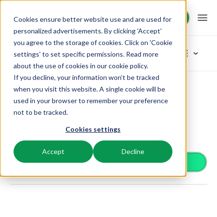
Demo aanvragen
Demo aanvragen
Cookies ensure better website use and are used for
personalized advertisements. By clicking 'Accept'
you agree to the storage of cookies. Click on 'Cookie
Platform
App Store
settings' to set specific permissions. Read more
about the use of cookies in
our cookie policy
.
If you decline, your information won’t be tracked
BEX PMS
Oplossingen
App Store
Accounting
Odoo
Blader door de categorieën
when you visit this website. A single cookie will be
used in your browser to remember your preference
Reserveringssysteem
Odoo
Toegangscontrole
Booking Experts voor:
Resources
not to be tracked.
Beheer alle back office processen.
Accounting
Van smartlocks tot slagbomen
Directe koppeling met je Odoo administratie om
Cookies settings
Betaalproviders
Vakantieparken
journaalposten automatisch te synchroniseren.
Channel Management
Kennis
Prijzen
Ontvang betalingen
Villa's, bungalows, chalets en boomhutten.
Adverteer jouw aanbod op een mix van kanalen.
Accept
Decline
Distributie
Install app
Plaats je aanbod op een mix van kanalen
BEX Educate | Pro
Hotels
Zoek & Boek
Klantverhalen
Gasttechnologie
Blijven leren, blijven leiden in de recreatie.
Hotelkamers, appartementen, B&Bs en pensions.
Boost directe boekingen via jouw website.
Verbeter de gastbeleving
Business Intelligence
BEX Educate | NextGen
Resorts
App Store
BEX Overzicht
Maak inzichtelijke dashboards
Kennis en groei voor de recreatie-expert van de toekomst.
Ski-, spa-, duik- en golfresorts.
Integreer jouw favoriete apps en tools.
Voor vakantieparken