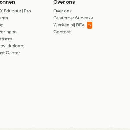
ronnen
Over ons
X Educate | Pro
Over ons
ents
Customer Success
heden van het Booking Experts Platform.
og
Werken bij BEX
12
ken
varingen
Contact
Experts kennen
ing Experts voor Vakantieparken.
rtners
twikkelaars
king Experts voor Concerns & Groepen.
ust Center
parken