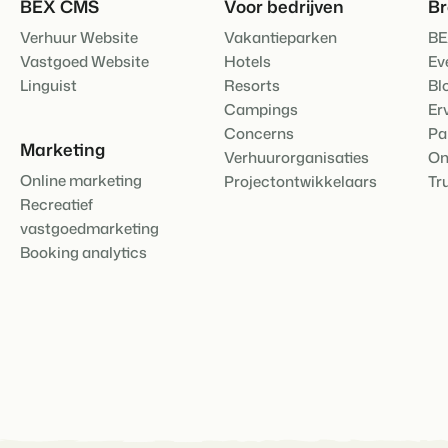
BEX CMS
Voor bedrijven
B
Contact
Verhuur Website
Vakantieparken
BE
Neem contact op
BEX Overzicht
Vastgoed Website
Hotels
Ev
Ontdek de eindeloze mogelijk
Linguist
Resorts
Bl
Over ons
Voor Vakantiepar
Campings
Er
Leer de mensen achter Booking 
Ontdek de voordelen van Book
Concerns
Pa
Voor Concerns
Marketing
Verhuurorganisaties
On
Ontdek de voordelen van Boo
Online marketing
Projectontwikkelaars
Tr
Recreatief
vastgoedmarketing
Booking analytics
Vastgoedprojecten
transformeren tot
volgeboekte vakantie