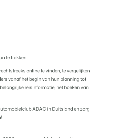
Ontdek de voordelen van Booking
Gijs Meerdink
Experts voor Concerns & Groepen.
welcome.in
ijg tips.
en en caravans.
 data.
.
n te trekken
s mogelijk.
tstreeks online te vinden, te vergelijken
ders vanaf het begin van hun planning tot
.
 belangrijke reisinformatie, het boeken van
jven
e open API.
ten en boetiekhotels
e automobielclub ADAC in Duitsland en zorg
!
 websitebouwer.