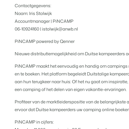
Voor vakantieparken
Contactgegevens:
Voor campings
Blog
Campings
Business Intelligence
Naam: Iris Stolwijk
Overstappen naar BEX
Lees over trends in de sector en kr
Kampeerplaatsen, glamping tent
Maak betere keuzes op basis van
Login
Accountmanager | PiNCAMP
Prijzen
06-10924160 | istolwijk@anwb.nl
Ervaringen
Concerns & Groepen
Eigenaren Management
Ervaringen van onze gebruikers.
Ketens en individuele merken.
Bied transparantie aan eigenaren
PiNCAMP powered by Qenner
Verhuurorganisaties
Website Integratie
Kom in contact
NL
Nieuwe distributiemogelijkheid om Duitse kampeerders aa
Exclusieve verhuur en resellers.
Heb je al een website? Integratie i
PiNCAMP maakt het eenvoudig en handig om campings rech
Customer Success
Projectontwikkelaars
Overstappen naar BEX
Krijg antwoord op jouw vragen.
en te boeken. Het platform begeleidt Duitstalige kampeer
Vastgoed en nieuwbouwprojecten
Klaar om te groeien?
aan hun terugkeer naar huis: Of het nu gaat om inspiratie,
Developers
een camping of het delen van eigen vakantie-ervaringen.
Kleinschalige recreatiebedri
Ontwikkel jouw oplossing met onz
BEX CMS
Vakantieboerderijen, appartemen
Profiteer van de marktleiderspositie van de belangrijkst
Overstappen naar BEX
ervoor dat Duitse kampeerders uw camping online boeken
Verhuurwebsite
Klaar om te groeien?
Breng je merk tot leven met onze
PiNCAMP in cijfers:
Partners