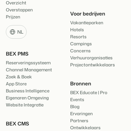
Overzicht
Klantverhaal Hofparken
Overstappen
Voor bedrijven
Prijzen
Vakantieparken
Hotels
NL
Resorts
Campings
Concerns
BEX PMS
Verhuurorganisaties
Reserveringssysteem
Projectontwikkelaars
Channel Management
Zoek & Boek
Bronnen
App Store
Business Intelligence
BEX Educate | Pro
Eigenaren Omgeving
Events
Website Integratie
Blog
Ervaringen
Partners
BEX CMS
Ontwikkelaars