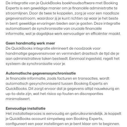
Content Management
De integratie van je QuickBooks boekhoudsoftware met Booking
Voor campings
Integreer met elk CMS
Experts is een geweldige manier om je financiële administratie te
Blog
Campings
Business Intelligence
Overstappen naar BEX
stroomlijnen. Door de twee te koppelen, zorg je voor een naadloze
Facility Management
Lees over trends in de sector en krijg tips.
Kampeerplaatsen, glamping tenten en caravans.
Maak betere keuzes op basis van data.
gegevensstroom, waardoor jij je kunt richten op waar je het beste
Login
Stroomlijn je processen
in bent: geweldige ervaringen bieden aan je gasten. Deze integratie
Prijzen
Revenue Management
automatiseert de synchronisatie van cruciale financiële
Ervaringen
Concerns & Groepen
Eigenaren Management
informatie, wat je dagelijkse werk eenvoudiger en efficiënter maakt.
Optimaliseer jouw prijsbeleid
Ervaringen van onze gebruikers.
Ketens en individuele merken.
Bied transparantie aan eigenaren.
Compliance
Geen handmatig werk meer
Zorgeloos zaken doen volgens wetgeving
De QuickBooks integratie elimineert de noodzaak voor
Verhuurorganisaties
Website Integratie
Kom in contact
NL
handmatige gegevensinvoer en vermindert drastisch de tijd die je
Boekhouding
Exclusieve verhuur en resellers.
Heb je al een website? Integratie is mogelijk.
aan administratieve taken besteedt. Eenmaal ingesteld, regelt het
Houd de boeken in balans
systeem de synchronisatie voor je.
Customer Success
Kassasystemen
Projectontwikkelaars
Overstappen naar BEX
Krijg antwoord op jouw vragen.
Voeg jouw kassasysteem en PMS samen
Automatische gegevenssynchronisatie
Vastgoed en nieuwbouwprojecten.
Klaar om te groeien?
Je financiële informatie, zoals facturen en transacties, wordt
Communicatie
automatisch gesynchroniseerd tussen Booking Experts en
Developers
Organiseer je gastcommunicatie
QuickBooks. Dit zorgt ervoor dat je gegevens altijd nauwkeurig en
Kleinschalige recreatiebedrijven
Ontwikkel jouw oplossing met onze open API.
BEX CMS
Energiesystemen
up-to-date zijn, wat het risico op fouten en discrepanties
Vakantieboerderijen, appartementen en boetiekhotels
minimaliseert.
Houd het energieverbruik in de gaten
Overstappen naar BEX
Verhuurwebsite
Eenvoudige installatie
Klaar om te groeien?
Het installatieproces is eenvoudig en gebruiksvriendelijk. Je koppelt
Breng je merk tot leven met onze websitebouwer.
je QuickBooks account simpelweg aan Booking Experts,
Mis je een app?
configureert een paar instellingen en je bent klaar om te beginnen.
Partners