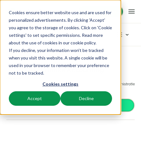
Demo aanvragen
Demo aanvragen
Cookies ensure better website use and are used for
personalized advertisements. By clicking 'Accept'
you agree to the storage of cookies. Click on 'Cookie
Platform
App Store
settings' to set specific permissions. Read more
about the use of cookies in
our cookie policy
.
If you decline, your information won’t be tracked
BEX PMS
Oplossingen
App Store
Accounting
QuickBooks Accounting
Blader door de categorieën
when you visit this website. A single cookie will be
used in your browser to remember your preference
Reserveringssysteem
QuickBooks Accounting
Toegangscontrole
Booking Experts voor:
Resources
not to be tracked.
Beheer alle back office processen.
Accounting
Van smartlocks tot slagbomen
Directe koppeling met je QuickBooks Accounting administratie
Cookies settings
Betaalproviders
Vakantieparken
om journaalposten automatisch te synchroniseren.
Channel Management
Kennis
Prijzen
Ontvang betalingen
Villa's, bungalows, chalets en boomhutten.
Adverteer jouw aanbod op een mix van kanalen.
Accept
Decline
Distributie
Install app
Plaats je aanbod op een mix van kanalen
BEX Educate | Pro
Hotels
Zoek & Boek
Klantverhalen
Gasttechnologie
Blijven leren, blijven leiden in de recreatie.
Hotelkamers, appartementen, B&Bs en pensions.
Boost directe boekingen via jouw website.
Verbeter de gastbeleving
Business Intelligence
BEX Educate | NextGen
Resorts
App Store
BEX Overzicht
Maak inzichtelijke dashboards
Kennis en groei voor de recreatie-expert van de toekomst.
Ski-, spa-, duik- en golfresorts.
Integreer jouw favoriete apps en tools.
Voor vakantieparken