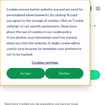
Demo aanvragen
Demo aanvragen
Cookies ensure better website use and are used for
personalized advertisements. By clicking 'Accept'
you agree to the storage of cookies. Click on 'Cookie
Platform
App Store
settings' to set specific permissions. Read more
about the use of cookies in
our cookie policy
.
If you decline, your information won’t be tracked
BEX PMS
Oplossingen
App Store
Distribution
SecureHoliday
Blader door de categorieën
when you visit this website. A single cookie will be
used in your browser to remember your preference
Reserveringssysteem
SecureHoliday
Toegangscontrole
Booking Experts voor:
Resources
not to be tracked.
Beheer alle back office processen.
Distribution
Van smartlocks tot slagbomen
Bied jouw accommodaties aan bij SecureHoliday
Cookies settings
Betaalproviders
Vakantieparken
Channel Management
Kennis
Prijzen
Ontvang betalingen
Villa's, bungalows, chalets en boomhutten.
Adverteer jouw aanbod op een mix van kanalen.
Accept
Decline
Distributie
Install app
Plaats je aanbod op een mix van kanalen
BEX Educate | Pro
Hotels
Zoek & Boek
Klantverhalen
Gasttechnologie
Blijven leren, blijven leiden in de recreatie.
Hotelkamers, appartementen, B&Bs en pensions.
Boost directe boekingen via jouw website.
Verbeter de gastbeleving
Business Intelligence
BEX Educate | NextGen
Resorts
App Store
BEX Overzicht
Maak inzichtelijke dashboards
Kennis en groei voor de recreatie-expert van de toekomst.
Ski-, spa-, duik- en golfresorts.
Integreer jouw favoriete apps en tools.
Bied door middel van de koppeling via Qenner jouw
Voor vakantieparken