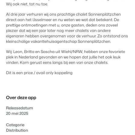
Content Management
Wij ook niet, tot nu toe.
Voor campings
Integreer met elk CMS
Blog
Campings
Business Intelligence
Overstappen naar BEX
Al drie jaar verhuren wij ons prachtige chalet Sonnenplätzchen
Facility Management
Lees over trends in de sector en krijg tips.
Kampeerplaatsen, glamping tenten en caravans.
Maak betere keuzes op basis van data.
direct aan het IJsselmeer en nu weten we wat dat betekent. De
Login
Stroomlijn je processen
prettige ontmoetingen met u, onze gasten, deden ons zoveel
Prijzen
Revenue Management
Ervaringen
plezier dat wij een jaar later nog meer chalets van andere
Concerns & Groepen
Eigenaren Management
eigenaren hebben overgenomen voor de verhuur. Zo ontstond ons
Optimaliseer jouw prijsbeleid
Ervaringen van onze gebruikers.
Ketens en individuele merken.
Bied transparantie aan eigenaren.
kleinschalige vakantiehuisagentschap Sonnenplätzchen.
Compliance
Zorgeloos zaken doen volgens wetgeving
Wij: Leon, Britta en Sascha uit Wiehl/NRW, hebben onze favoriete
Verhuurorganisaties
Website Integratie
Kom in contact
NL
plek in Nederland gevonden en we hopen dat jullie het ook leuk
Boekhouding
Exclusieve verhuur en resellers.
Heb je al een website? Integratie is mogelijk.
vinden. Kom gerust eens langs bij een van onze chalets.
Houd de boeken in balans
Customer Success
Kassasystemen
Dit is een price / avail only koppeling
Projectontwikkelaars
Overstappen naar BEX
Krijg antwoord op jouw vragen.
Voeg jouw kassasysteem en PMS samen
Vastgoed en nieuwbouwprojecten.
Klaar om te groeien?
Communicatie
Developers
Organiseer je gastcommunicatie
Kleinschalige recreatiebedrijven
Ontwikkel jouw oplossing met onze open API.
Over deze app
BEX CMS
Energiesystemen
Vakantieboerderijen, appartementen en boetiekhotels
Houd het energieverbruik in de gaten
Releasedatum
Overstappen naar BEX
20 mei 2025
Verhuurwebsite
Klaar om te groeien?
Breng je merk tot leven met onze websitebouwer.
Categorie
Mis je een app?
Distribution
Partners