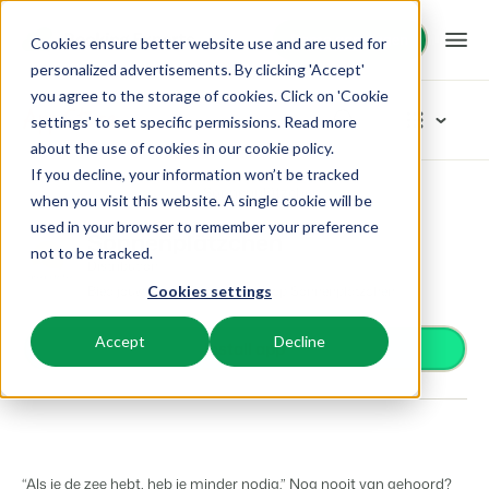
Demo aanvragen
Demo aanvragen
Cookies ensure better website use and are used for
personalized advertisements. By clicking 'Accept'
you agree to the storage of cookies. Click on 'Cookie
Platform
App Store
settings' to set specific permissions. Read more
about the use of cookies in
our cookie policy
.
If you decline, your information won’t be tracked
BEX PMS
Oplossingen
App Store
Distribution
Sonnenplätzchen
Blader door de categorieën
when you visit this website. A single cookie will be
used in your browser to remember your preference
Reserveringssysteem
Sonnenplätzchen
Toegangscontrole
Booking Experts voor:
Resources
not to be tracked.
Beheer alle back office processen.
Distribution
Van smartlocks tot slagbomen
Bied jouw accommodatie aan op Sonnenplätzchen
Cookies settings
Betaalproviders
Vakantieparken
Channel Management
Kennis
Prijzen
Ontvang betalingen
Villa's, bungalows, chalets en boomhutten.
Adverteer jouw aanbod op een mix van kanalen.
Accept
Decline
Distributie
Install app
Plaats je aanbod op een mix van kanalen
BEX Educate | Pro
Hotels
Zoek & Boek
Klantverhalen
Gasttechnologie
Blijven leren, blijven leiden in de recreatie.
Hotelkamers, appartementen, B&Bs en pensions.
Boost directe boekingen via jouw website.
Verbeter de gastbeleving
Business Intelligence
BEX Educate | NextGen
Resorts
App Store
BEX Overzicht
Maak inzichtelijke dashboards
Kennis en groei voor de recreatie-expert van de toekomst.
Ski-, spa-, duik- en golfresorts.
Integreer jouw favoriete apps en tools.
“Als je de zee hebt, heb je minder nodig.” Nog nooit van gehoord?
Voor vakantieparken