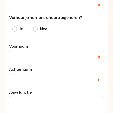
*
Contact
Neem contact op
Verhuur je namens andere eigenaren?
BEX Overzicht
Over ons
Ontdek de eindeloze mogelijkheden van het Booking
Leer de mensen achter Booking Experts kennen
Ja
Nee
Experts Platform.
Voor Vakantieparken
Ontdek de voordelen van Booking Experts voor
Vakantieparken.
Voornaam
Voor Concerns
*
Ontdek de voordelen van Booking Experts voor Concerns &
Groepen.
Achternaam
*
Jouw functie
Vastgoedprojecten
transformeren tot
volgeboekte vakantieparken