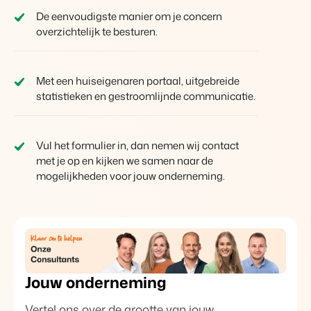
Voor campings
De eenvoudigste manier om je concern
Blog
Campings
Business Intelligence
overzichtelijk te besturen.
Overstappen naar BEX
Lees over trends in de sector en krijg tips.
Kampeerplaatsen, glamping tenten en caravans.
Maak betere keuzes op basis van data.
Login
Prijzen
Ervaringen
Concerns & Groepen
Eigenaren Management
Met een huiseigenaren portaal, uitgebreide
Ervaringen van onze gebruikers.
Ketens en individuele merken.
Bied transparantie aan eigenaren.
statistieken en gestroomlijnde communicatie.
Verhuurorganisaties
Website Integratie
Kom in contact
NL
Exclusieve verhuur en resellers.
Heb je al een website? Integratie is mogelijk.
Vul het formulier in, dan nemen wij contact
Customer Success
met je op en kijken we samen naar de
Projectontwikkelaars
Overstappen naar BEX
Krijg antwoord op jouw vragen.
mogelijkheden voor jouw onderneming.
Vastgoed en nieuwbouwprojecten.
Klaar om te groeien?
Developers
Kleinschalige recreatiebedrijven
Ontwikkel jouw oplossing met onze open API.
BEX CMS
Vakantieboerderijen, appartementen en boetiekhotels
Overstappen naar BEX
Verhuurwebsite
Klaar om te groeien?
Breng je merk tot leven met onze websitebouwer.
Jouw onderneming
Partners
Vertel ons over de grootte van jouw