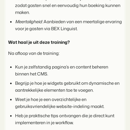
Contact
zodat gasten snel en eenvoudig hun boeking kunnen
Neem contact op
maken.
Meertaligheid:
Aanbieden van een meertalige ervaring
BEX Overzicht
Over ons
voor je gasten via BEX Linguist.
Ontdek de eindeloze mogelijkheden van het Booking
Leer de mensen achter Booking Experts kennen
Experts Platform.
Voor Vakantieparken
Wat haal je uit deze training?
Ontdek de voordelen van Booking Experts voor
Vakantieparken.
Na afloop van de training:
Voor Concerns
Ontdek de voordelen van Booking Experts voor Concerns &
Kun je zelfstandig pagina’s en content beheren
Groepen.
binnen het CMS.
Begrijp je hoe je widgets gebruikt om dynamische en
aantrekkelijke elementen toe te voegen.
Weet je hoe je een overzichtelijke en
gebruiksvriendelijke website-indeling maakt.
Heb je praktische tips ontvangen die je direct kunt
Vastgoedprojecten
transformeren tot
implementeren in je workflow.
volgeboekte vakantieparken