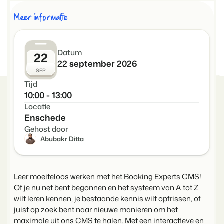
Voor campings
Blog
Meer informatie
Campings
Business Intelligence
Overstappen naar BEX
Lees over trends in de sector en krijg tips.
Kampeerplaatsen, glamping tenten en caravans.
Maak betere keuzes op basis van data.
Login
Prijzen
Ervaringen
Datum
Concerns & Groepen
22
Eigenaren Management
Ervaringen van onze gebruikers.
22 september 2026
Ketens en individuele merken.
Bied transparantie aan eigenaren.
SEP
Tijd
Verhuurorganisaties
Website Integratie
Kom in contact
10:00 - 13:00
Exclusieve verhuur en resellers.
Heb je al een website? Integratie is mogelijk.
Locatie
Customer Success
Enschede
Projectontwikkelaars
Overstappen naar BEX
Krijg antwoord op jouw vragen.
Gehost door
Vastgoed en nieuwbouwprojecten.
Klaar om te groeien?
Abubakr Ditta
Developers
Kleinschalige recreatiebedrijven
Ontwikkel jouw oplossing met onze open API.
BEX CMS
Vakantieboerderijen, appartementen en boetiekhotels
Leer moeiteloos werken met het Booking Experts CMS!
Overstappen naar BEX
Of je nu net bent begonnen en het systeem van A tot Z
Verhuurwebsite
Klaar om te groeien?
wilt leren kennen, je bestaande kennis wilt opfrissen, of
Breng je merk tot leven met onze websitebouwer.
juist op zoek bent naar nieuwe manieren om het
Partners
maximale uit ons CMS te halen. Met een interactieve en