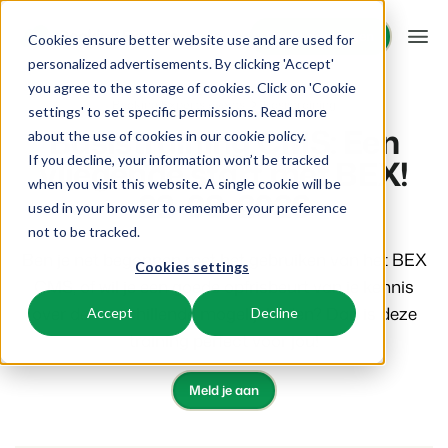
Demo aanvragen
Demo aanvragen
Cookies ensure better website use and are used for
personalized advertisements. By clicking 'Accept'
you agree to the storage of cookies. Click on 'Cookie
Platform
Booking Experts events
Basistraining
settings' to set specific permissions. Read more
Basistraining CMS: Een
about the use of cookies in
our cookie policy
.
vliegende start met BEX!
If you decline, your information won’t be tracked
BEX PMS
Oplossingen
when you visit this website. A single cookie will be
22-09-2026
used in your browser to remember your preference
Reserveringssysteem
Booking Experts voor:
Resources
not to be tracked.
Beheer alle back office processen.
Ben je net begonnen met het gebruiken van het BEX
Cookies settings
Vakantieparken
Channel Management
CMS, of wil je een goede opfrisbeurt van je kennis
Kennis
Prijzen
Villa's, bungalows, chalets en boomhutten.
Adverteer jouw aanbod op een mix van kanalen.
over de verschillende mogelijkheden? Dan is deze
Accept
Decline
training perfect voor jou!
BEX Educate | Pro
Hotels
Zoek & Boek
Klantverhalen
Blijven leren, blijven leiden in de recreatie.
Hotelkamers, appartementen, B&Bs en pensions.
Boost directe boekingen via jouw website.
Meld je aan
BEX Educate | NextGen
Resorts
App Store
BEX Overzicht
Kennis en groei voor de recreatie-expert van de toekomst.
Ski-, spa-, duik- en golfresorts.
Integreer jouw favoriete apps en tools.
Voor vakantieparken