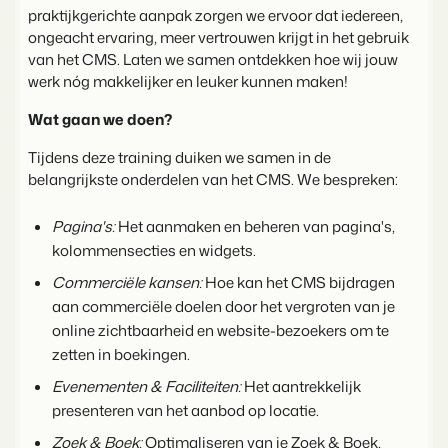
Vastgoedwebsite
Samen transformeren wij de recreatiebranche.
praktijkgerichte aanpak zorgen we ervoor dat iedereen,
Genereer leads voor jouw verkoopobjecten.
ongeacht ervaring, meer vertrouwen krijgt in het gebruik
van het CMS. Laten we samen ontdekken hoe wij jouw
Onboarding
BEX Linguist
werk nóg makkelijker en leuker kunnen maken!
Samen van start. Vandaag nog.
Begroet gasten in hun eigen taal.
Wat gaan we doen?
Events
Marketing
Van thema trainingen tot kennisevents.
Tijdens deze training duiken we samen in de
Dankzij Booking Experts
belangrijkste onderdelen van het CMS. We bespreken:
kunnen we ons volledig
Trust Center
Online Marketing
focussen op gastvrijheid!
Vertrouwen bij Booking Experts
De krachtige combinatie van branding en performance marketing
Pagina's:
Het aanmaken en beheren van pagina's,
Gijs Meerdink
kolommensecties en widgets.
welcome.in
Recreatief Vastgoedmarketing
Over ons
Commerciële kansen:
Hoe kan het CMS bijdragen
Jouw project uitverkocht in een mum van tijd.
aan commerciële doelen door het vergroten van je
Customer Success Team
online zichtbaarheid en website-bezoekers om te
Booking Analytics
Krijg antwoord op jouw vragen
zetten in boekingen.
Premium BI Tool.
Evenementen & Faciliteiten:
Het aantrekkelijk
Vacatures
presenteren van het aanbod op locatie.
Vind jouw nieuwe droombaan
Zoek & Boek:
Optimaliseren van je Zoek & Boek,