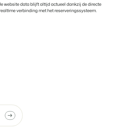
Je website data blijft altijd actueel dankzij de directe
realtime verbinding met het reserveringssysteem.
heden van het Booking Experts Platform.
ken
Experts kennen
ing Experts voor Vakantieparken.
king Experts voor Concerns & Groepen.
parken