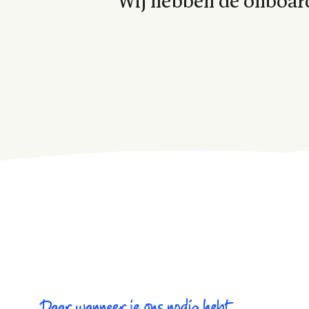
"Wij hebben de onboar
Daar wanneer je ons nodig hebt