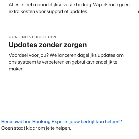
Alles in het maandelijkse vaste bedrag. Wij rekenen geen
Contact
extra kosten voor support of updates.
Neem contact op
BEX Overzicht
Ontdek de eindeloze mogelijk
Over ons
Voor Vakantiepar
Leer de mensen achter Booking 
CONTINU VERBETEREN
Ontdek de voordelen van Book
Voor Concerns
Updates zonder zorgen
Ontdek de voordelen van Boo
Voordeel voor jou? We lanceren dagelijks updates om
ons systeem te verbeteren en gebruiksvriendelijk te
maken.
Benieuwd hoe Booking Experts jouw bedrijf kan helpen?
Vastgoedprojecten
Coen staat klaar om je te helpen.
transformeren tot
volgeboekte vakantie