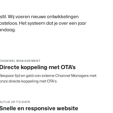
eatiebranche.
pobjecten.
stil. Wij voeren nieuwe ontwikkelingen
steloos. Het systeem dat je over een jaar
vandaag.
rts
vents.
g
id!
anding en performance marketing
CHANNEL MANAGEMENT
Directe koppeling met OTA's
ng
um van tijd.
Bespaar tijd en geld van externe Channel Managers met
onze directe koppeling met OTA's.
ALTIJD UP TO DATE
Snelle en responsive website