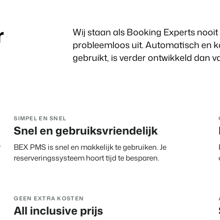
Vastgoedwebsite
Samen transformeren wij de recr
Genereer leads voor jouw verkoo
r
Onboarding
Wij staan als Booking Experts nooit 
BEX Linguist
Samen van start. Vandaag nog.
probleemloos uit. Automatisch en ko
Begroet gasten in hun eigen taal.
gebruikt, is verder ontwikkeld dan 
Events
Dankzij Booking Expe
Marketing
Van thema trainingen tot kennise
kunnen we ons volledi
focussen op gastvrijhe
Trust Center
Online Marketing
Gijs Meerdink
Vertrouwen bij Booking Experts
De krachtige combinatie van br
welcome.in
SIMPEL EN SNEL
Snel en gebruiksvriendelijk
Recreatief Vastgoedmarketi
Over ons
Jouw project uitverkocht in een m
r
BEX PMS is snel en makkelijk te gebruiken. Je
reserveringssysteem hoort tijd te besparen.
Customer Success Team
Booking Analytics
Krijg antwoord op jouw vragen
Premium BI Tool.
Vacatures
GEEN EXTRA KOSTEN
Vind jouw nieuwe droombaan
All inclusive prijs