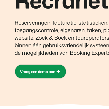
Recranet
nieuwbouwprojecten.
gebruikers.
Vakantieboerderijen,
appartementen en
boetiekhotels
Reserveringen, facturatie, statistieken,
Contact sales
Demo aanvragen
Contact sales
Demo aanvragen
toegangscontrole, eigenaren, taken, pl
Contact sales
Demo aanvragen
website, Zoek & Boek en touroperators.
binnen één gebruiksvriendelijk systee
de mogelijkheden van Booking Expert
Vraag een demo aan