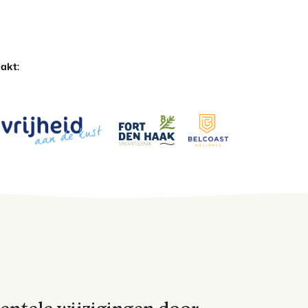
rken
akt: