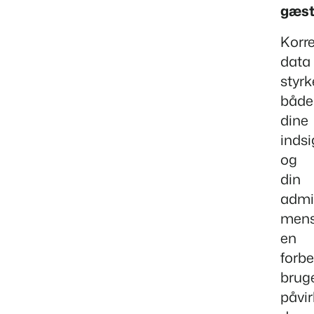
gæst
Korr
data
styrk
både
dine
indsi
og
din
admin
men
en
forbe
brug
påvir