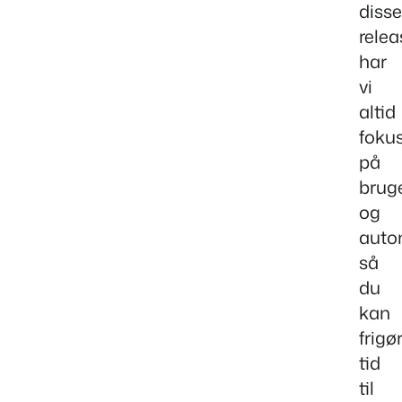
disse
relea
har
vi
altid
foku
på
brug
og
auto
så
du
kan
frigø
tid
til