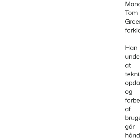
Mana
Tom
Groe
forkla
Han
under
at
tekn
opda
og
forbe
af
brug
går
hånd