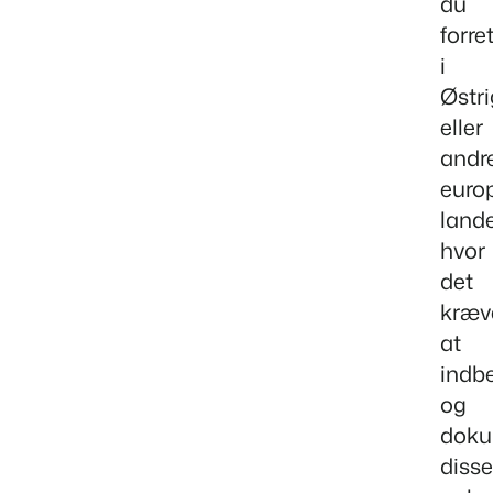
du
forre
i
Østri
eller
andr
euro
lande
hvor
det
kræv
at
indbe
og
doku
disse