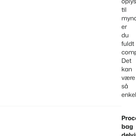
oply
til
mynd
er
du
fuldt
comp
Det
kan
være
så
enkel
Proc
bag
delv