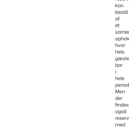
kan
bestå
BEX Oversigt
af
Opdag de uendelige muligheder på Booking Experts-platformen.
ét
For ferieparker
samle
Opdag fordelene ved Booking Experts til ferieparker.
ophol
For grupper
hvor
Opdag fordelene ved bookingeksperter til bekymringer og grupper.
hele
gæste
bor
i
hele
period
Men
der
findes
også
reserv
med