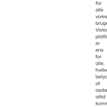
for
alle
vore
bruge
Vore
plat
er
ens
for
alle,
hvilk
betyd
at
opda
altid
kom