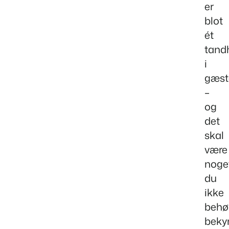
er
blot
ét
tand
i
gæst
–
og
det
skal
være
noge
du
ikke
behø
beky