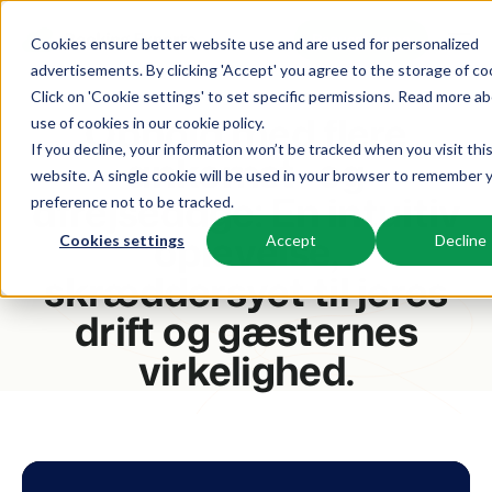
Request demo
Req
Cookies ensure better website use and are used for personalized
advertisements. By clicking 'Accept' you agree to the storage of co
Click on 'Cookie settings' to set specific permissions. Read more a
Platform
Ophold med flere
use of cookies in
our cookie policy
.
If you decline, your information won’t be tracked when you visit thi
ankomst- og
website. A single cookie will be used in your browser to remember 
BEX PMS
Løsninger
afrejsedage: En intuitiv
preference not to be tracked.
Reservationssystem
oplevelse,
Cookies settings
Accept
Decline
Booking Experts til:
Resources
Administrer alle dine backoffice-operationer.
skræddersyet til jeres
Ferieparker
Kanalstyring
drift og gæsternes
Viden
Priser
Villaer, bungalows, hytter og træhuse.
Vis din beholdning på en blanding af kanaler.
virkelighed.
BEX Educate | Pro
Hoteller
Booking Engine
Overview
Bliv ved med at lære, bliv ved med at lede inden for fritidsaktiviteter.
Hotelværelser, lejligheder og gæstehuse.
Øg antallet af direkte bookinger via din hjemmeside.
For Holiday Parks
For Campings
BEX Educate | NextGen
Feriesteder
App Store
Make the Switch
Viden og vækst for fremtidens eksperter.
Ski-, spa-, dykker- og golfresorts.
Integrer med dine yndlingsapps og -værktøjer.