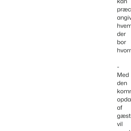
kan
præc
angiv
hve
der
bor
hvorn
-
Med
den
kom
opda
af
gæst
vil