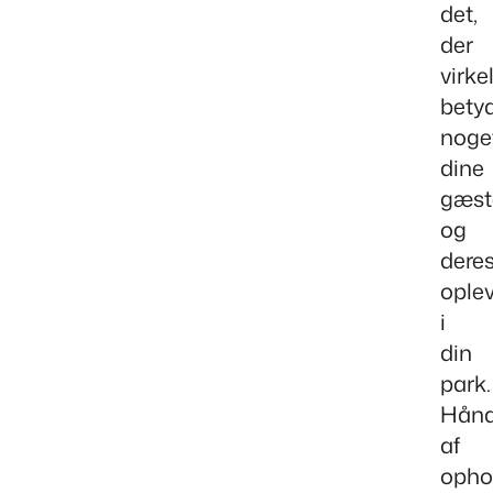
det,
der
virke
bety
noge
dine
gæst
og
dere
ople
i
din
park.
Hånd
af
opho