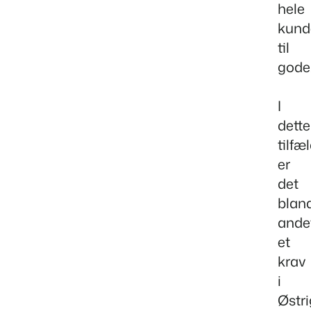
hele
kund
til
gode
I
dette
tilfæ
er
det
blan
ande
et
krav
i
Østri