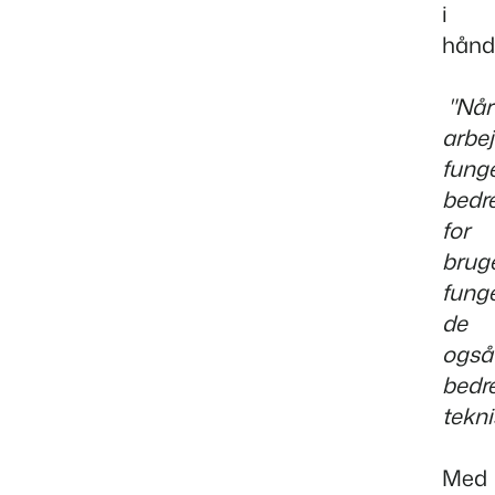
i
hånd
"Når
arbe
fung
bedr
for
brug
fung
de
også
bedr
tekni
Med