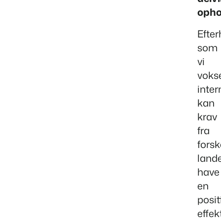
opho
Efte
som
vi
voks
inter
kan
krav
fra
forsk
land
have
en
posit
effek