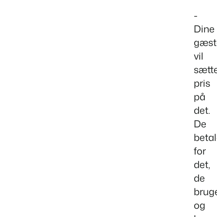
-
Dine
gæst
vil
sætt
pris
på
det.
De
betal
for
det,
de
bruge
og