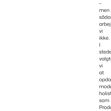
–
men
såda
arbe
vi
ikke.
I
sted
valgt
vi
at
opda
mode
holis
som
Prod