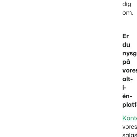
dig
om.
Er
du
nysg
på
vore
alt-
i-
én-
plat
Kont
vore
salg