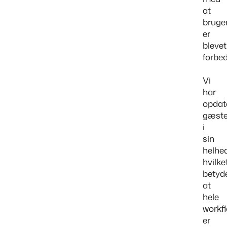
at
bruge
er
blevet
forbed
Vi
har
opdat
gæste
i
sin
helhed
hvilke
betyde
at
hele
workf
er