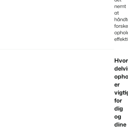
nemt
at
håndt
forske
ophol
effekti
Hvor
delv
opho
er
vigti
for
dig
og
dine