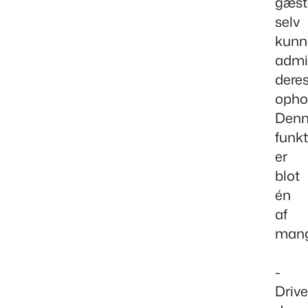
gæst
selv
kunn
admi
dere
opho
Den
funk
er
blot
én
af
mang
-
Drive