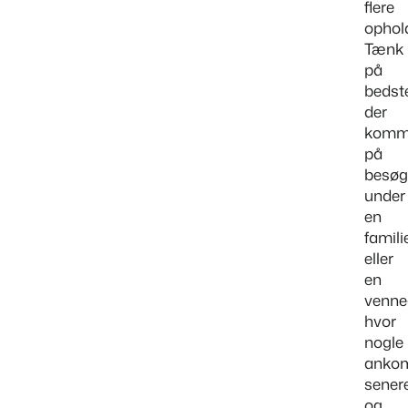
flere
ophol
Tænk
på
bedst
der
komm
på
besøg
under
en
familie
eller
en
venne
hvor
nogle
anko
sener
og