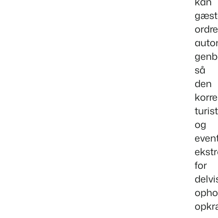
kan
gæst
ordre
auto
genb
så
den
korre
turis
og
event
ekst
for
delvi
opho
opkr