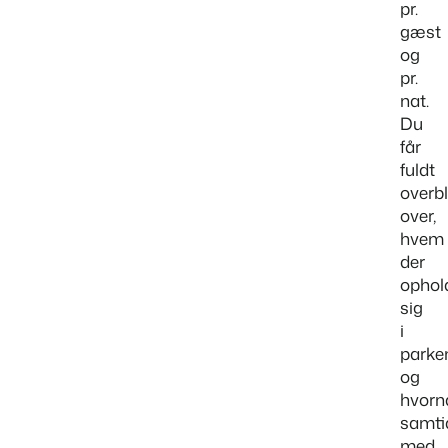
pr.
gæst
og
pr.
nat.
Du
får
fuldt
overbl
over,
hvem
der
ophol
sig
i
parke
og
hvornå
samti
med