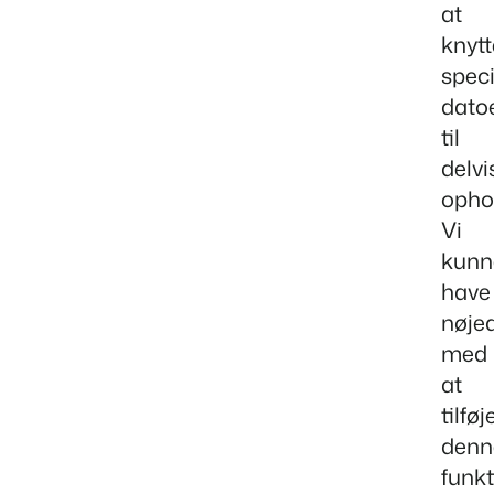
at
knytt
speci
dato
til
delvi
opho
Vi
kunn
have
nøje
med
at
tilføj
denn
funkt