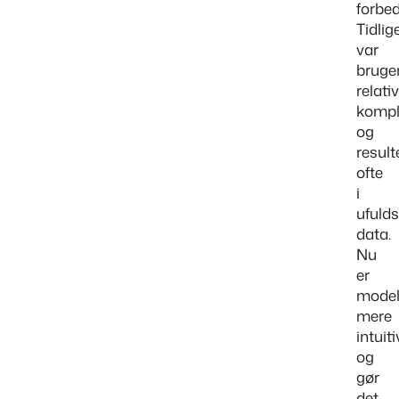
forbed
Tidlig
var
bruge
relativ
kompl
og
result
ofte
i
ufuld
data.
Nu
er
model
mere
intuiti
og
gør
det