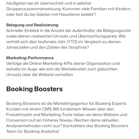
Website für Immobilien
häufigsten bei dir übernachtet und in welcher
Entwickle deine Lösung mit unserer offenen API.
Generiere Leads für den Verkauf deiner Ferienimmobilie.
Gruppenzusammensetzung. Kommen viele Familien mit Kindern,
APPS
oder bist du bei Gästen mit Haustieren beliebt?
Kontaktiere unsere Berater, um
Trust Center
die Möglichkeiten zu
BEX Linguist
Belegung und Realisierung
Vertrauen bei Booking Experts
besprechen.
Begrüße Gäste in ihrer Landessprache.
Schneller Einblick in die Anzahl der Aufenthalte, die Belegungsrate
Kontaktiere uns
sowie deinen realisierten Umsatz und Übernachtungspreis. Wie
verhält sich dein laufendes Jahr (YTD) im Vergleich zu deinen
Über uns
Marketing
Jahreszielen und den Zahlen des Vorjahres?
Kontaktiere uns
Demo anfragen
Marketing-Performance
Customer Success
Online-Marketing
Verfolge die Online-Marketing-KPIs deiner Organisation und
Verbreite dein Angebot auf
Erhalte Antworten auf deine Fragen.
Die starke Kombination aus Markenbildung und Performance-
behalte im Auge, wie sich die Werbekosten zum gebuchten
relevante Channels und
Marketing
Umsatz über die Website verhalten.
erreiche deine Zielgruppe.
Jobs
Mehr erfahren
Finde hier deinen neuen Traumjob!
Booking Boosters
Immobilien Marketing
Dein Projekt im Handumdrehen ausverkauft.
Kontakt
Booking Boosters ist die Marketingagentur für Booking Experts
BEX Channel Manager
Nimm Kontakt mit uns auf.
Booking Analytics
Kunden mit einem CMS. Mit fundiertem Wissen über den
Freizeitmarkt und Marketing-Tools heben sie deine Website und
Premium BI-Tool
Conversion auf ein höheres Niveau. Reichen deine aktuellen
Über uns
Analysemethoden nicht aus? Kontaktiere das Booking Boosters
Lerne unsere Kultur & Werte kennen.
Team für Booking Analytics!