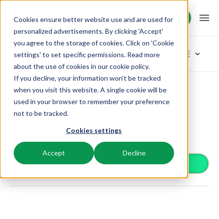
Demo anfragen
Demo anfragen
Cookies ensure better website use and are used for
personalized advertisements. By clicking 'Accept'
you agree to the storage of cookies. Click on 'Cookie
Plattform
App Store
settings' to set specific permissions. Read more
about the use of cookies in
our cookie policy
.
If you decline, your information won’t be tracked
BEX PMS
Unsere Lösungen
App Store
Business Intelligence
Booking Analytics
Kategorien durchstöbern
when you visit this website. A single cookie will be
used in your browser to remember your preference
PMS
Booking Analytics
Zutrittskontrolle
BEX für:
Ressourcen
not to be tracked.
Verwalte alle Backoffice Abläufe.
Business Intelligence
Van Smartlocks bis zu Schrankensystemen
Deine Einblicke in dynamische Preisgestaltung,
Cookies settings
Zahlungsanbieter
Ferienparks
Marketingdaten, Buchungsverhalten und mehr
Channel Management
Wissenswertes
Preise
Zahlungen erhalten
Ferienhäuser, Bungalows, Mobilheime und Weinfässer.
Vermarkte dein Angebot auf verschiedenen Channels.
Accept
Decline
Distribution
Install app
Vermarkte dein Angebot auf verschiedenen Plattformen
BEX Educate | Pro
Campingplätze
IBE
Kundenstories
Gästeerlebnis
Weiter lernen, weiter führen in der Freizeitbranche
Stellplätze, Camping, Glamping und Zelten.
Steigere deine direkten Buchungen über deine Website.
Optimiere das Gästeerlebnis
Business Intelligence
Blog
Resorts
App Store
Übersicht
Erstelle übersichtliche Auswertungen
Neuigkeiten der Branche und wertvolle Tipps
Ski-, Wellness-, Golf- und Tauchresorts.
Verbinde dich mit deinen Lieblingsapps und -tools.
Für Ferienparks