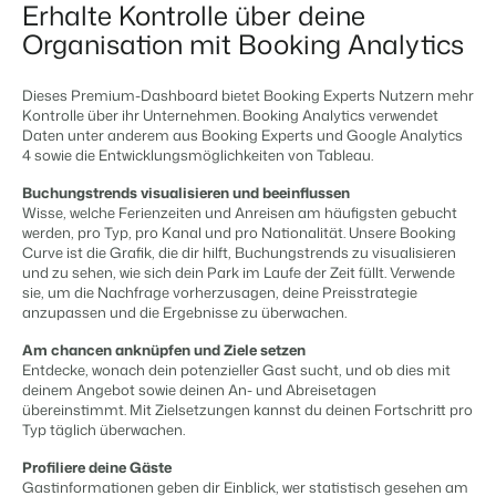
Content Management
Erhalte Kontrolle über deine
Für Campingplätze
Integriere mit jedem CMS
Events
Organisation mit Booking Analytics
Hotels
Business Intelligence
Wechseln
Facility Management
Lerne uns auf verschiedenen Veranstaltungen kennen.
Hotelzimmer, Appartements, B&Bs und Pensionen.
Triff Entscheidungen, die sich auf Zahlen und Fakten beruhen.
Anmelden
Optimiere deine Betriebsabläufe
Dieses Premium-Dashboard bietet Booking Experts Nutzern mehr
Revenue Management
Kundenstories
Kontrolle über ihr Unternehmen. Booking Analytics verwendet
Vermietungsagenturen
Eigentümerverwaltung
Optimalisiere dein Pricing
Daten unter anderem aus Booking Experts und Google Analytics
Das sagen unsere Nutzer.
Exklusive Vermietung und Reseller.
Zeige dich gegenüber Fewo- Eigentümern transparent.
4 sowie die Entwicklungsmöglichkeiten von Tableau.
Compliance Management
DE
Gesetzeskonforme Unternehmensführung
Buchungstrends visualisieren und beeinflussen
Projektentwicklung
Wechseln
Kontakt
Buchhaltung
Wisse, welche Ferienzeiten und Anreisen am häufigsten gebucht
Immobilien und Neubauprojekte.
Bist du bereit für den nächsten Schritt?
werden, pro Typ, pro Kanal und pro Nationalität. Unsere Booking
Führe deine Kassenbücher ordnungsgemäß
Curve ist die Grafik, die dir hilft, Buchungstrends zu visualisieren
Customer Success
POS-Systeme
Ferienparkgruppen und -ketten
und zu sehen, wie sich dein Park im Laufe der Zeit füllt. Verwende
Website Integration
Erhalte Antworten auf deine Fragen.
Verbinde Kassensystem und PMS
sie, um die Nachfrage vorherzusagen, deine Preisstrategie
Ketten und eigenständige Marken
Du hast bereits eine Website? Binde sie ein!
Kommunikation
anzupassen und die Ergebnisse zu überwachen.
Wechseln
Strukturiere deine Gästekommunikatiom
Am chancen anknüpfen und Ziele setzen
Bist du bereit für den nächsten Schritt?
BEX CMS
Energiesysteme
Entdecke, wonach dein potenzieller Gast sucht, und ob dies mit
Behalte deinen Energieverbrauch im Blick
deinem Angebot sowie deinen An- und Abreisetagen
Partnerprogramme
übereinstimmt. Mit Zielsetzungen kannst du deinen Fortschritt pro
Website für Vermietungen
Typ täglich überwachen.
Lass uns gemeinsam die Branche transformieren.
Lass deine Marke mit unserem Webbaukasten aufblühen.
Profiliere deine Gäste
Die passende App nicht dabei?
Software Entwickler
Gastinformationen geben dir Einblick, wer statistisch gesehen am