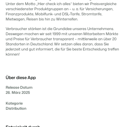
Content Management
Unter dem Motto „Hier check ich alles“ bieten wir Preisvergleiche
Für Campingplätze
Integriere mit jedem CMS
verschiedenster Produktgruppen an – u. a. für Versicherungen,
Events
Hotels
Business Intelligence
Wechseln
Finanzprodukte, Mobilfunk- und DSL-Tarife, Stromtarife,
Facility Management
Lerne uns auf verschiedenen Veranstaltungen kennen.
Hotelzimmer, Appartements, B&Bs und Pensionen.
Triff Entscheidungen, die sich auf Zahlen und Fakten beruhen.
Mietwagen, Reisen bis hin zu Winterreifen.
Anmelden
Optimiere deine Betriebsabläufe
Revenue Management
Kundenstories
Verbraucher stärken ist die Grundidee unseres Unternehmens.
Vermietungsagenturen
Eigentümerverwaltung
Deswegen machen wir seit 1999 mit unseren Mitarbeitern Märkte
Optimalisiere dein Pricing
Das sagen unsere Nutzer.
Exklusive Vermietung und Reseller.
Zeige dich gegenüber Fewo- Eigentümern transparent.
und Preise für Verbraucher transparent – mittlerweile an über 20
Compliance Management
Standorten in Deutschland. Wir setzen alles daran, dass Sie
DE
Gesetzeskonforme Unternehmensführung
jederzeit und gut informiert, die für Sie beste Entscheidung treffen
Projektentwicklung
Wechseln
Kontakt
Buchhaltung
können!
Immobilien und Neubauprojekte.
Bist du bereit für den nächsten Schritt?
Führe deine Kassenbücher ordnungsgemäß
Customer Success
POS-Systeme
Ferienparkgruppen und -ketten
Website Integration
Erhalte Antworten auf deine Fragen.
Verbinde Kassensystem und PMS
Ketten und eigenständige Marken
Du hast bereits eine Website? Binde sie ein!
Über diese App
Kommunikation
Wechseln
Strukturiere deine Gästekommunikatiom
Release Datum
Bist du bereit für den nächsten Schritt?
26. März 2025
BEX CMS
Energiesysteme
Behalte deinen Energieverbrauch im Blick
Kategorie
Partnerprogramme
Website für Vermietungen
Distribution
Lass uns gemeinsam die Branche transformieren.
Lass deine Marke mit unserem Webbaukasten aufblühen.
Die passende App nicht dabei?
Software Entwickler