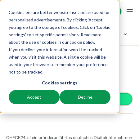
Demo anfragen
Demo anfragen
Cookies ensure better website use and are used for
personalized advertisements. By clicking 'Accept'
you agree to the storage of cookies. Click on 'Cookie
Plattform
App Store
settings' to set specific permissions. Read more
about the use of cookies in
our cookie policy
.
If you decline, your information won’t be tracked
BEX PMS
Unsere Lösungen
App Store
Distribution
CHECK24
Kategorien durchstöbern
when you visit this website. A single cookie will be
used in your browser to remember your preference
PMS
CHECK24
Zutrittskontrolle
BEX für:
Ressourcen
not to be tracked.
Verwalte alle Backoffice Abläufe.
Distribution
Van Smartlocks bis zu Schrankensystemen
Bieten Sie Ihre Unterkunft auf CHECK24 an
Cookies settings
Zahlungsanbieter
Ferienparks
Channel Management
Wissenswertes
Preise
Zahlungen erhalten
Ferienhäuser, Bungalows, Mobilheime und Weinfässer.
Vermarkte dein Angebot auf verschiedenen Channels.
Accept
Decline
Distribution
Install app
Vermarkte dein Angebot auf verschiedenen Plattformen
BEX Educate | Pro
Campingplätze
IBE
Kundenstories
Gästeerlebnis
Weiter lernen, weiter führen in der Freizeitbranche
Stellplätze, Camping, Glamping und Zelten.
Steigere deine direkten Buchungen über deine Website.
Optimiere das Gästeerlebnis
Business Intelligence
Blog
Resorts
App Store
Übersicht
Erstelle übersichtliche Auswertungen
Neuigkeiten der Branche und wertvolle Tipps
Ski-, Wellness-, Golf- und Tauchresorts.
Verbinde dich mit deinen Lieblingsapps und -tools.
CHECK24 ist ein gründergeführtes deutsches Digitalunternehmen.
Für Ferienparks