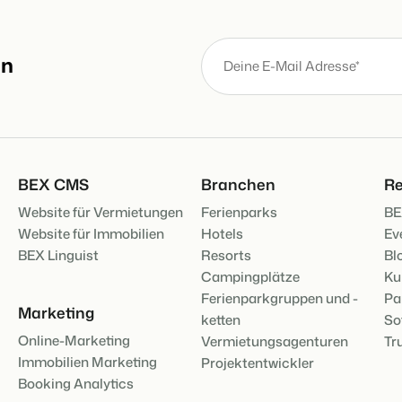
BEX Übersicht
an
Entdecke die unzähligen Vorte
FRÜBUCHERS
Für Ferienparks
Praktische Ti
Entdecke die Vorteile von Boo
Buchungswoch
App Store
Zum Blog
Mach die Plattform zu deiner
DIGITALER Z
Schlüssellos
BEX CMS
Branchen
Re
mit EasySecu
Website für Vermietungen
Ferienparks
BE
Kundenstory 
Website für Immobilien
Hotels
Ev
BEX Linguist
Resorts
Bl
Campingplätze
Ku
Ferienparkgruppen und -
Pa
Marketing
ketten
So
Online-Marketing
Vermietungsagenturen
Tr
Immobilien Marketing
Projektentwickler
Booking Analytics