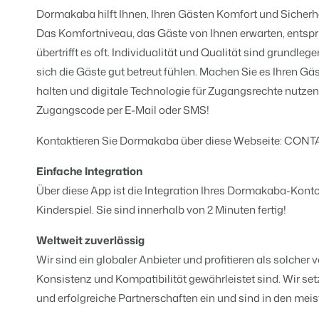
Für Ferienparks
Dormakaba hilft Ihnen, Ihren Gästen Komfort und Sicherhe
Für Campingplätze
Events
Hotels
Business Intelligence
Das Komfortniveau, das Gäste von Ihnen erwarten, entsp
Wechseln
Lerne uns auf verschiedenen Ver
Hotelzimmer, Appartements, B&
Triff Entscheidungen, die sich au
Anmelden
übertrifft es oft. Individualität und Qualität sind grundle
sich die Gäste gut betreut fühlen. Machen Sie es Ihren Gä
Kundenstories
Vermietungsagenturen
Eigentümerverwaltung
Das sagen unsere Nutzer.
halten und digitale Technologie für Zugangsrechte nutzen
Exklusive Vermietung und Reselle
Zeige dich gegenüber Fewo- Eige
Zugangscode per E-Mail oder SMS!
DE
Projektentwicklung
Wechseln
Kontakt
Kontaktieren Sie Dormakaba über diese Webseite:
CONT
Immobilien und Neubauprojekte.
Bist du bereit für den nächsten Sc
Customer Success
Einfache Integration
Ferienparkgruppen und -kett
Website Integration
Erhalte Antworten auf deine Frag
Über diese App ist die Integration Ihres Dormakaba-Kont
Ketten und eigenständige Marke
Du hast bereits eine Website? Bind
Kinderspiel. Sie sind innerhalb von 2 Minuten fertig!
Wechseln
Bist du bereit für den nächsten Sc
BEX CMS
Weltweit zuverlässig
Wir sind ein globaler Anbieter und profitieren als solcher
Partnerprogramme
Website für Vermietungen
Konsistenz und Kompatibilität gewährleistet sind. Wir setz
Lass uns gemeinsam die Branche
Lass deine Marke mit unserem W
und erfolgreiche Partnerschaften ein und sind in den meis
Software Entwickler