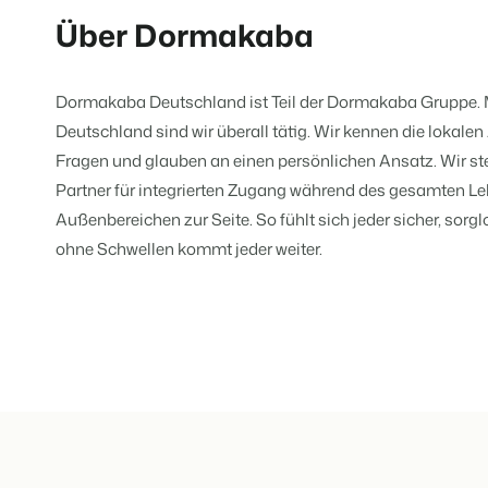
Website für Immobilien
Entwickle deine Lösung mit unser
Über Dormakaba
Generiere Leads für den Verkauf 
Trust Center
BEX Linguist
Vertrauen bei Booking Experts
Dormakaba Deutschland ist Teil der Dormakaba Gruppe. M
Begrüße Gäste in ihrer Landessp
Deutschland sind wir überall tätig. Wir kennen die lokalen
Über uns
Fragen und glauben an einen persönlichen Ansatz. Wir st
Marketing
Partner für integrierten Zugang während des gesamten 
Verbreite dein Angebo
Customer Success
relevante Channels un
Außenbereichen zur Seite. So fühlt sich jeder sicher, sorg
Online-Marketing
Erhalte Antworten auf deine Frag
erreiche deine Zielgru
Die starke Kombination aus Mar
ohne Schwellen kommt jeder weiter.
Mehr erfa
Jobs
Immobilien Marketing
Finde hier deinen neuen Traumjo
Dein Projekt im Handumdrehen a
BEX Channel Manager
Kontakt
Booking Analytics
Nimm Kontakt mit uns auf.
Premium BI-Tool
Über uns
Lerne unsere Kultur & Werte kenn