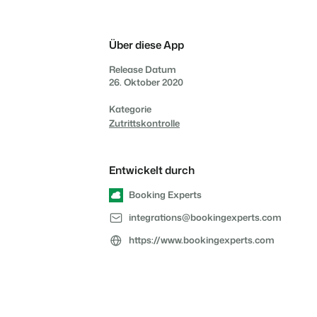
Bist du bereit für den
Das sagen unsere Nutzer.
Du hast bereits eine
Ketten und eigenständige
nächsten Schritt?
Website? Binde sie ein!
Marken
Über diese App
Kontakt aufnehmen
Demo anfragen
Release Datum
Kontakt aufnehmen
Demo anfragen
26. Oktober 2020
Kontaktiere uns
Demo anfragen
Kategorie
Zutrittskontrolle
Entwickelt durch
Kontakt aufnehmen
Demo anfragen
Booking Experts
integrations@bookingexperts.com
https://www.bookingexperts.com