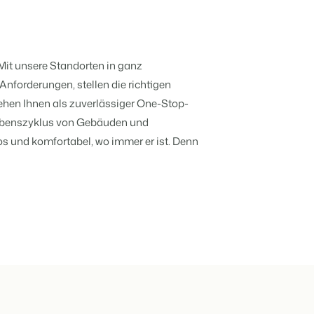
er offenen API.
deiner Ferienimmobilie.
it unsere Standorten in ganz
rache.
 Anforderungen, stellen die richtigen
ehen Ihnen als zuverlässiger One-Stop-
Lebenszyklus von Gebäuden und
t auf
d
los und komfortabel, wo immer er ist. Denn
en.
ppe.
kenbildung und Performance-Marketing
hren
b!
usverkauft.
en.