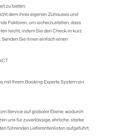
Mach die Plattform zu deiner eigenen
it zu bieten.
mithilfe der Anbindung zu anderen
Systemen.
Verbreite dein Angebot auf
richt dem ihres eigenen Zuhauses und
anstaltungen kennen.
Bs und Pensionen.
relevante Channels und
f Zahlen und Fakten beruhen.
gende Faktoren, um sicherzustellen, dass
erreiche deine Zielgruppe.
sten leicht, indem Sie den Check-in kurz
Mehr erfahren
. Senden Sie ihnen einfach einen
r.
ntümern transparent.
BEX Channel Manager
ACT
hritt?
en
en.
os mit Ihrem Booking Experts System ein
n
e sie ein!
hritt?
 vom Service auf globaler Ebene, wodurch
en uns für zuverlässige, ehrliche, starke
 transformieren.
ebbaukasten aufblühen.
ten führenden Lieferantenlisten aufgeführt.