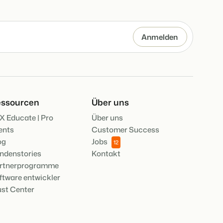
ile der Booking Experts Plattform.
AISON
pps für die wichtigsten
king Experts für Ferienparks.
en des Jahres.
 eigenen mithilfe der Anbindung zu anderen Systemen.
UGANG
er Zugang bei Camping de Paal
ssourcen
Über uns
re
X Educate | Pro
Über uns
lesen
ents
Customer Success
og
Jobs
12
ndenstories
Kontakt
rtnerprogramme
ftware entwickler
ust Center