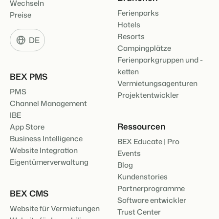
Wechseln
Ferienparks
Preise
Hotels
BEX Übersicht
Resorts
DE
FRÜBUCHERSAISON
Entdecke die unzähligen Vorteile der Booking Experts
Campingplätze
Praktische Tipps für die wichtigsten
Plattform.
Buchungswochen des Jahres.
Für Ferienparks
Ferienparkgruppen und -
Zum Blog
ketten
Entdecke die Vorteile von Booking Experts für Ferienparks.
BEX PMS
App Store
Vermietungsagenturen
DIGITALER ZUGANG
PMS
Mach die Plattform zu deiner eigenen mithilfe der
Projektentwickler
Schlüsselloser Zugang bei Camping de
Anbindung zu anderen Systemen.
Channel Management
Paal mit EasySecure
Kundenstory lesen
IBE
Ressourcen
App Store
Business Intelligence
BEX Educate | Pro
Website Integration
Events
Eigentümerverwaltung
Blog
Kundenstories
Partnerprogramme
BEX CMS
Software entwickler
Website für Vermietungen
Trust Center