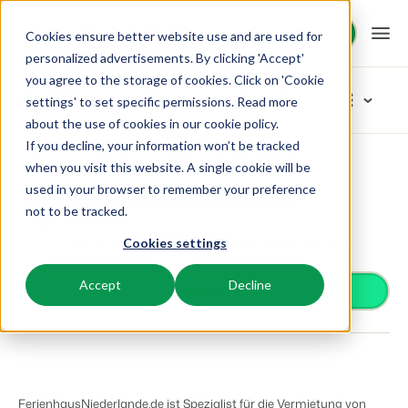
Demo anfragen
Demo anfragen
Cookies ensure better website use and are used for
personalized advertisements. By clicking 'Accept'
you agree to the storage of cookies. Click on 'Cookie
Plattform
App Store
settings' to set specific permissions. Read more
about the use of cookies in
our cookie policy
.
If you decline, your information won’t be tracked
BEX PMS
Unsere Lösungen
App Store
Distribution
FerienhausNiederlande
Kategorien durchstöbern
when you visit this website. A single cookie will be
used in your browser to remember your preference
PMS
FerienhausNiederlande
Zutrittskontrolle
BEX für:
Ressourcen
not to be tracked.
Verwalte alle Backoffice Abläufe.
Distribution
Van Smartlocks bis zu Schrankensystemen
Bieten Sie Ihre Unterkunft auf FerienhausNiederlande an
Cookies settings
Zahlungsanbieter
Ferienparks
Channel Management
Wissenswertes
Preise
Zahlungen erhalten
Ferienhäuser, Bungalows, Mobilheime und Weinfässer.
Vermarkte dein Angebot auf verschiedenen Channels.
Accept
Decline
Distribution
Install app
Vermarkte dein Angebot auf verschiedenen Plattformen
BEX Educate | Pro
Campingplätze
IBE
Kundenstories
Gästeerlebnis
Weiter lernen, weiter führen in der Freizeitbranche
Stellplätze, Camping, Glamping und Zelten.
Steigere deine direkten Buchungen über deine Website.
Optimiere das Gästeerlebnis
Business Intelligence
Blog
Resorts
App Store
Übersicht
Erstelle übersichtliche Auswertungen
Neuigkeiten der Branche und wertvolle Tipps
Ski-, Wellness-, Golf- und Tauchresorts.
Verbinde dich mit deinen Lieblingsapps und -tools.
FerienhausNiederlande.de ist Spezialist für die Vermietung von
Für Ferienparks