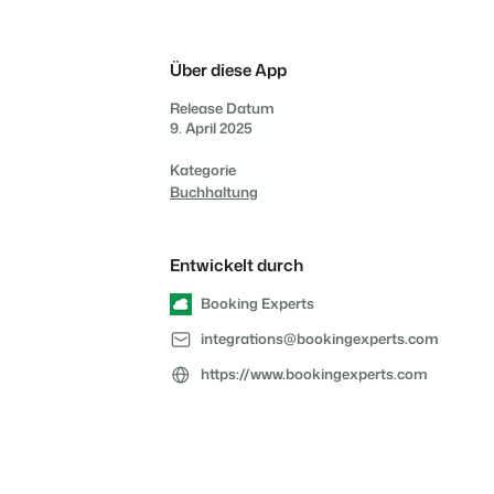
Bist du bereit für den
Das sagen unsere Nutzer.
Du hast bereits eine
Ketten und eigenständige
nächsten Schritt?
Website? Binde sie ein!
Marken
Über diese App
Kontakt aufnehmen
Demo anfragen
Release Datum
Kontakt aufnehmen
Demo anfragen
9. April 2025
Kontaktiere uns
Demo anfragen
Kategorie
Buchhaltung
Entwickelt durch
Kontakt aufnehmen
Demo anfragen
Booking Experts
integrations@bookingexperts.com
https://www.bookingexperts.com