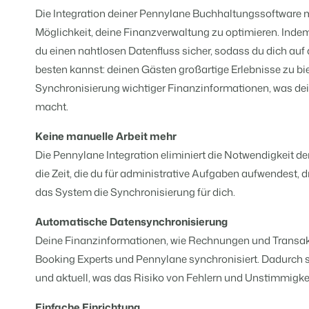
Für Ferienparks
Die Integration deiner Pennylane Buchhaltungssoftware m
Für Campingplätze
Events
Hotels
Business Intelligence
Möglichkeit, deine Finanzverwaltung zu optimieren. Indem
Wechseln
Lerne uns auf verschiedenen Ver
Hotelzimmer, Appartements, B&
Triff Entscheidungen, die sich au
Anmelden
du einen nahtlosen Datenfluss sicher, sodass du dich auf
besten kannst: deinen Gästen großartige Erlebnisse zu bie
Kundenstories
Vermietungsagenturen
Eigentümerverwaltung
Das sagen unsere Nutzer.
Synchronisierung wichtiger Finanzinformationen, was deine
Exklusive Vermietung und Reselle
Zeige dich gegenüber Fewo- Eige
macht.
DE
Projektentwicklung
Wechseln
Kontakt
Keine manuelle Arbeit mehr
Immobilien und Neubauprojekte.
Bist du bereit für den nächsten Sc
Die Pennylane Integration eliminiert die Notwendigkeit d
Customer Success
Ferienparkgruppen und -kett
die Zeit, die du für administrative Aufgaben aufwendest, 
Website Integration
Erhalte Antworten auf deine Frag
Ketten und eigenständige Marke
Du hast bereits eine Website? Bind
das System die Synchronisierung für dich.
Wechseln
Automatische Datensynchronisierung
Bist du bereit für den nächsten Sc
BEX CMS
Deine Finanzinformationen, wie Rechnungen und Transa
Partnerprogramme
Booking Experts und Pennylane synchronisiert. Dadurch 
Website für Vermietungen
Lass uns gemeinsam die Branche
und aktuell, was das Risiko von Fehlern und Unstimmigke
Lass deine Marke mit unserem W
Software Entwickler
Einfache Einrichtung