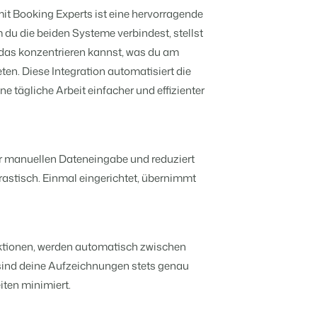
Mach die Plattform zu deiner eigenen
it Booking Experts ist eine hervorragende
mithilfe der Anbindung zu anderen
Systemen.
Verbreite dein Angebot auf
 du die beiden Systeme verbindest, stellst
anstaltungen kennen.
Bs und Pensionen.
relevante Channels und
f Zahlen und Fakten beruhen.
 das konzentrieren kannst, was du am
erreiche deine Zielgruppe.
ten. Diese Integration automatisiert die
Mehr erfahren
 tägliche Arbeit einfacher und effizienter
r.
ntümern transparent.
BEX Channel Manager
hritt?
er manuellen Dateneingabe und reduziert
en
drastisch. Einmal eingerichtet, übernimmt
en.
n
e sie ein!
hritt?
ktionen, werden automatisch zwischen
sind deine Aufzeichnungen stets genau
 transformieren.
iten minimiert.
ebbaukasten aufblühen.