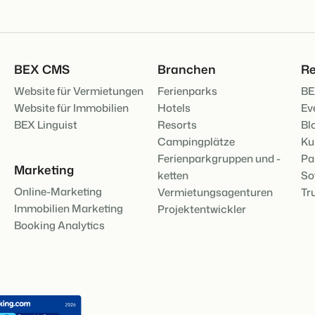
BEX Übersicht
Entdecke die unzähligen Vorte
FRÜBUCHERS
Für Ferienparks
BEX CMS
Branchen
Re
Praktische Ti
Entdecke die Vorteile von Boo
Buchungswoch
Website für Vermietungen
Ferienparks
BE
App Store
Zum Blog
Website für Immobilien
Hotels
Ev
Mach die Plattform zu deiner
BEX Linguist
Resorts
Bl
DIGITALER Z
Schlüssellos
Campingplätze
Ku
mit EasySecu
Ferienparkgruppen und -
Pa
Kundenstory 
Marketing
ketten
So
Online-Marketing
Vermietungsagenturen
Tr
Immobilien Marketing
Projektentwickler
Booking Analytics