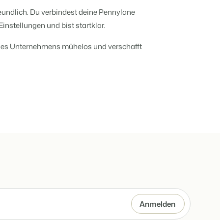
er offenen API.
reundlich. Du verbindest deine Pennylane
deiner Ferienimmobilie.
instellungen und bist startklar.
rache.
ines Unternehmens mühelos und verschafft
t auf
d
en.
ppe.
kenbildung und Performance-Marketing
hren
b!
usverkauft.
en.