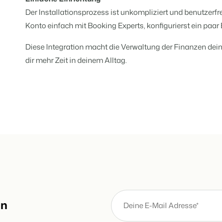
Website für Immobilien
Entwickle deine Lösung mit unser
Der Installationsprozess ist unkompliziert und benutzerf
Generiere Leads für den Verkauf 
Konto einfach mit Booking Experts, konfigurierst ein paar E
Trust Center
BEX Linguist
Vertrauen bei Booking Experts
Begrüße Gäste in ihrer Landessp
Diese Integration macht die Verwaltung der Finanzen de
dir mehr Zeit in deinem Alltag.
Über uns
Marketing
Verbreite dein Angebo
Customer Success
relevante Channels un
Online-Marketing
Erhalte Antworten auf deine Frag
erreiche deine Zielgru
Die starke Kombination aus Mar
Mehr erfa
Jobs
Immobilien Marketing
Finde hier deinen neuen Traumjo
Dein Projekt im Handumdrehen a
BEX Channel Manager
Kontakt
Booking Analytics
Nimm Kontakt mit uns auf.
Premium BI-Tool
Über uns
an
Lerne unsere Kultur & Werte kenn