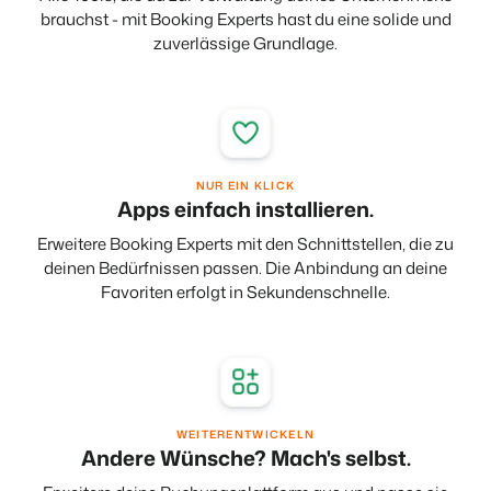
brauchst - mit Booking Experts hast du eine solide und
zuverlässige Grundlage.
BEX Übersicht
FRÜBUCHERSAISON
Entdecke die unzähligen Vorteile der Booking Experts
Praktische Tipps für die wichtigsten
Plattform.
Buchungswochen des Jahres.
Für Ferienparks
Zum Blog
Entdecke die Vorteile von Booking Experts für Ferienparks.
App Store
NUR EIN KLICK
DIGITALER ZUGANG
Apps einfach installieren.
Mach die Plattform zu deiner eigenen mithilfe der
Schlüsselloser Zugang bei Camping de
Anbindung zu anderen Systemen.
Paal mit EasySecure
Erweitere Booking Experts mit den Schnittstellen, die zu
Kundenstory lesen
deinen Bedürfnissen passen. Die Anbindung an deine
Favoriten erfolgt in Sekundenschnelle.
WEITERENTWICKELN
Andere Wünsche? Mach's selbst.