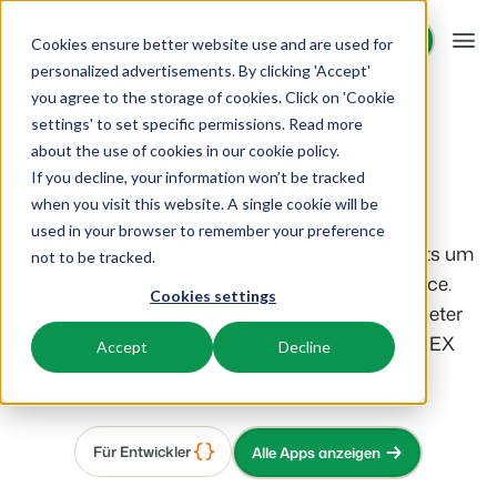
Demo anfragen
Demo anfragen
Cookies ensure better website use and are used for
personalized advertisements. By clicking 'Accept'
you agree to the storage of cookies. Click on 'Cookie
Plattform
settings' to set specific permissions. Read more
App Store.
about the use of cookies in
our cookie policy
.
If you decline, your information won’t be tracked
BEX PMS
Unsere Lösungen
when you visit this website. A single cookie will be
used in your browser to remember your preference
PMS
Erweitere die Möglichkeiten mit Booking Experts um
BEX für:
Ressourcen
not to be tracked.
Verwalte alle Backoffice Abläufe.
deine bevorzugten Tools aus dem Marketplace.
Cookies settings
Ferienparks
Wähle deinen aktuellen oder zukünftigen Anbieter
Channel Management
Wissenswertes
Preise
Ferienhäuser, Bungalows, Mobilheime und Weinfässer.
Vermarkte dein Angebot auf verschiedenen Channels.
aus, installiere die App und optimiere deine BEX
Accept
Decline
Verwaltung.
BEX Educate | Pro
Campingplätze
IBE
Kundenstories
Weiter lernen, weiter führen in der Freizeitbranche
Stellplätze, Camping, Glamping und Zelten.
Steigere deine direkten Buchungen über deine Website.
Für Entwickler
Alle Apps anzeigen
Blog
Resorts
App Store
Übersicht
Neuigkeiten der Branche und wertvolle Tipps
Ski-, Wellness-, Golf- und Tauchresorts.
Verbinde dich mit deinen Lieblingsapps und -tools.
Für Ferienparks