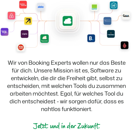
Für Campingplätze
Events
Hotels
Business Intelligence
Wechseln
Lerne uns auf verschiedenen Veranstaltungen kennen.
Hotelzimmer, Appartements, B&Bs und Pensionen.
Triff Entscheidungen, die sich auf Zahlen und Fakten beruhen.
Anmelden
Kundenstories
Vermietungsagenturen
Eigentümerverwaltung
Das sagen unsere Nutzer.
Exklusive Vermietung und Reseller.
Zeige dich gegenüber Fewo- Eigentümern transparent.
DE
Projektentwicklung
Wechseln
Kontakt
Immobilien und Neubauprojekte.
Bist du bereit für den nächsten Schritt?
Wir von Booking Experts wollen nur das Beste
Customer Success
für dich. Unsere Mission ist es, Software zu
Ferienparkgruppen und -ketten
Website Integration
Erhalte Antworten auf deine Fragen.
entwickeln, die dir die Freiheit gibt, selbst zu
Ketten und eigenständige Marken
Du hast bereits eine Website? Binde sie ein!
entscheiden, mit welchen Tools du zusammen
Wechseln
arbeiten möchtest. Egal, für welches Tool du
Bist du bereit für den nächsten Schritt?
BEX CMS
dich entscheidest - wir sorgen dafür, dass es
nahtlos funktioniert.
Partnerprogramme
Website für Vermietungen
Lass uns gemeinsam die Branche transformieren.
Lass deine Marke mit unserem Webbaukasten aufblühen.
Jetzt und in der Zukunft.
Software Entwickler