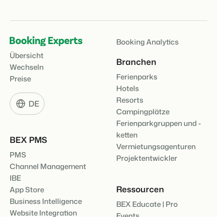
Booking Analytics
Übersicht
Branchen
Wechseln
Ferienparks
Preise
Hotels
Resorts
DE
Campingplätze
Ferienparkgruppen und -
ketten
BEX PMS
Vermietungsagenturen
PMS
Projektentwickler
Channel Management
IBE
Ressourcen
App Store
Business Intelligence
BEX Educate | Pro
Website Integration
Events