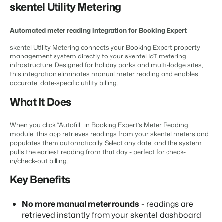
Content Management
skentel Utility Metering
Für Campingplätze
Integriere mit jedem CMS
Events
Hotels
Business Intelligence
Wechseln
Facility Management
Lerne uns auf verschiedenen Veranstaltungen kennen.
Hotelzimmer, Appartements, B&Bs und Pensionen.
Automated meter reading integration for Booking Expert
Triff Entscheidungen, die sich auf Zahlen und Fakten beruhen.
Anmelden
Optimiere deine Betriebsabläufe
skentel Utility Metering connects your Booking Expert property
Revenue Management
Kundenstories
Vermietungsagenturen
Eigentümerverwaltung
management system directly to your skentel IoT metering
Optimalisiere dein Pricing
Das sagen unsere Nutzer.
Exklusive Vermietung und Reseller.
infrastructure. Designed for holiday parks and multi-lodge sites,
Zeige dich gegenüber Fewo- Eigentümern transparent.
Compliance Management
this integration eliminates manual meter reading and enables
DE
Gesetzeskonforme Unternehmensführung
accurate, date-specific utility billing.
Projektentwicklung
Wechseln
Kontakt
Buchhaltung
Immobilien und Neubauprojekte.
What It Does
Bist du bereit für den nächsten Schritt?
Führe deine Kassenbücher ordnungsgemäß
Customer Success
POS-Systeme
Ferienparkgruppen und -ketten
Website Integration
When you click “Autofill” in Booking Expert’s Meter Reading
Erhalte Antworten auf deine Fragen.
Verbinde Kassensystem und PMS
Ketten und eigenständige Marken
module, this app retrieves readings from your skentel meters and
Du hast bereits eine Website? Binde sie ein!
Kommunikation
populates them automatically. Select any date, and the system
Wechseln
Strukturiere deine Gästekommunikatiom
pulls the earliest reading from that day - perfect for check-
Bist du bereit für den nächsten Schritt?
in/check-out billing.
BEX CMS
Energiesysteme
Behalte deinen Energieverbrauch im Blick
Key Benefits
Partnerprogramme
Website für Vermietungen
Lass uns gemeinsam die Branche transformieren.
Lass deine Marke mit unserem Webbaukasten aufblühen.
No more manual meter rounds
- readings are
Die passende App nicht dabei?
retrieved instantly from your skentel dashboard
Software Entwickler