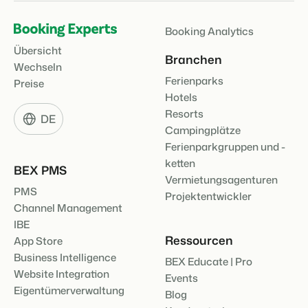
Booking Analytics
Übersicht
Branchen
Wechseln
Ferienparks
Preise
Hotels
Resorts
DE
Campingplätze
Ferienparkgruppen und -
ketten
BEX PMS
Vermietungsagenturen
PMS
Projektentwickler
Channel Management
IBE
Ressourcen
App Store
Business Intelligence
BEX Educate | Pro
Website Integration
Events
Eigentümerverwaltung
Blog