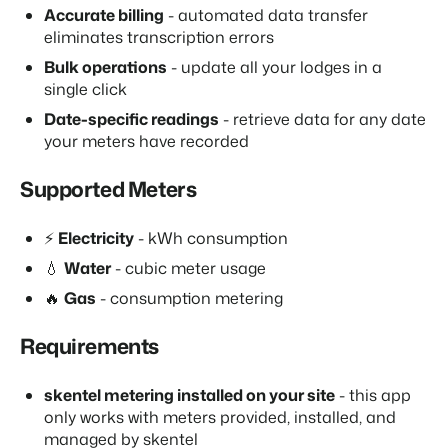
Website für Immobilien
Entwickle deine Lösung mit unserer offenen API.
Accurate billing
- automated data transfer
Generiere Leads für den Verkauf deiner Ferienimmobilie.
APPS
eliminates transcription errors
Kontaktiere unsere Berater, um
Trust Center
Bulk operations
- update all your lodges in a
die Möglichkeiten zu
BEX Linguist
Vertrauen bei Booking Experts
besprechen.
single click
Begrüße Gäste in ihrer Landessprache.
Kontaktiere uns
Date-specific readings
- retrieve data for any date
Über uns
your meters have recorded
Marketing
Supported Meters
Kontaktiere uns
Demo anfragen
Customer Success
Online-Marketing
Verbreite dein Angebot auf
Erhalte Antworten auf deine Fragen.
Die starke Kombination aus Markenbildung und Performance-
relevante Channels und
Marketing
⚡
Electricity
- kWh consumption
erreiche deine Zielgruppe.
Jobs
💧
Water
- cubic meter usage
Mehr erfahren
Finde hier deinen neuen Traumjob!
Immobilien Marketing
🔥
Gas
- consumption metering
Dein Projekt im Handumdrehen ausverkauft.
Kontakt
Requirements
BEX Channel Manager
Nimm Kontakt mit uns auf.
Booking Analytics
Premium BI-Tool
skentel metering installed on your site
- this app
Über uns
only works with meters provided, installed, and
Lerne unsere Kultur & Werte kennen.
managed by skentel