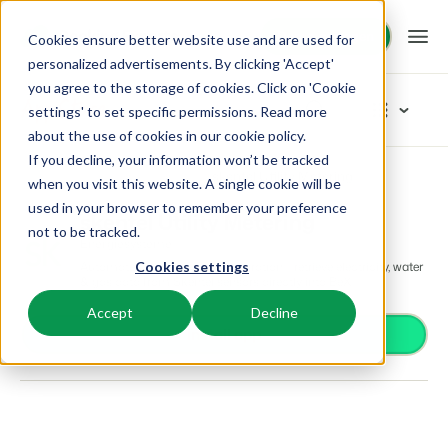
Demo anfragen
Demo anfragen
Cookies ensure better website use and are used for
personalized advertisements. By clicking 'Accept'
you agree to the storage of cookies. Click on 'Cookie
Plattform
App Store
settings' to set specific permissions. Read more
about the use of cookies in
our cookie policy
.
If you decline, your information won’t be tracked
BEX PMS
Unsere Lösungen
App Store
Energiesysteme
skentel Utility Metering
Kategorien durchstöbern
when you visit this website. A single cookie will be
used in your browser to remember your preference
PMS
skentel Utility Metering
Zutrittskontrolle
BEX für:
Ressourcen
not to be tracked.
Verwalte alle Backoffice Abläufe.
Energiesysteme
Van Smartlocks bis zu Schrankensystemen
Automated meter reading integration - retrieve electricity, water
Cookies settings
Zahlungsanbieter
Ferienparks
& gas data from Skentel sensors directly into BeX.
Channel Management
Wissenswertes
Preise
Zahlungen erhalten
Ferienhäuser, Bungalows, Mobilheime und Weinfässer.
Vermarkte dein Angebot auf verschiedenen Channels.
Accept
Decline
Distribution
Install app
Vermarkte dein Angebot auf verschiedenen Plattformen
BEX Educate | Pro
Campingplätze
IBE
Kundenstories
Gästeerlebnis
Weiter lernen, weiter führen in der Freizeitbranche
Stellplätze, Camping, Glamping und Zelten.
Steigere deine direkten Buchungen über deine Website.
Optimiere das Gästeerlebnis
Business Intelligence
Blog
Resorts
App Store
Übersicht
Erstelle übersichtliche Auswertungen
Neuigkeiten der Branche und wertvolle Tipps
Ski-, Wellness-, Golf- und Tauchresorts.
Verbinde dich mit deinen Lieblingsapps und -tools.
Für Ferienparks