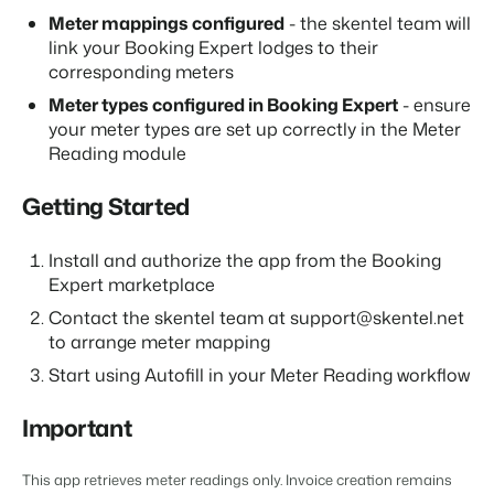
Meter mappings configured
- the skentel team will
link your Booking Expert lodges to their
BEX Übersicht
corresponding meters
FRÜBUCHERSAISON
Entdecke die unzähligen Vorteile der Booking Experts
Meter types configured in Booking Expert
- ensure
Praktische Tipps für die wichtigsten
Plattform.
your meter types are set up correctly in the Meter
Buchungswochen des Jahres.
Für Ferienparks
Reading module
Zum Blog
Entdecke die Vorteile von Booking Experts für Ferienparks.
App Store
Getting Started
DIGITALER ZUGANG
Mach die Plattform zu deiner eigenen mithilfe der
Schlüsselloser Zugang bei Camping de
Anbindung zu anderen Systemen.
Paal mit EasySecure
Kundenstory lesen
Install and authorize the app from the Booking
Expert marketplace
Contact the skentel team at support@skentel.net
to arrange meter mapping
Start using Autofill in your Meter Reading workflow
Important
This app retrieves meter readings only. Invoice creation remains