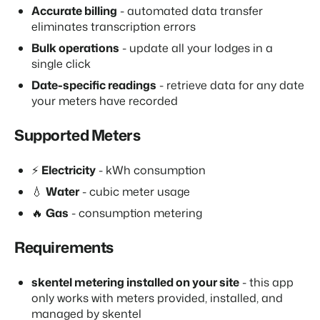
Site web immobilier
Il manque une application?
Événements
Accurate billing
- automated data transfer
Attirez des prospects pour la vente de vos biens locatifs.
Faites notre connaissance lors de différents événements
eliminates transcription errors
APPS
Bulk operations
- update all your lodges in a
BEX Linguistique
Contactez nos consultants
Trust Center
single click
Accueillez vos clients dans leur langue.
La confiance chez Booking Experts
Date-specific readings
- retrieve data for any date
Contactez nous
your meters have recorded
Marketing
À propos de nous
Supported Meters
Marketing en ligne
Service client
Prendre un RDV
Démo
La puissante alliance entre stratégie de marque et marketing de
Obtenez des réponses á vos questions.
performance
⚡
Electricity
- kWh consumption
💧
Water
- cubic meter usage
Emplois / Carrièrres
Marketing Immobilier
Trouvez votre nouveau job de rêve !
🔥
Gas
- consumption metering
Votre projet est vendu en un rien de temps
Requirements
Contact
Booking Analytics
Contactez nous.
Solution reporting Premium
skentel metering installed on your site
- this app
À propos de nous
only works with meters provided, installed, and
Découvrez les personnes derrière de Booking Experts
managed by skentel