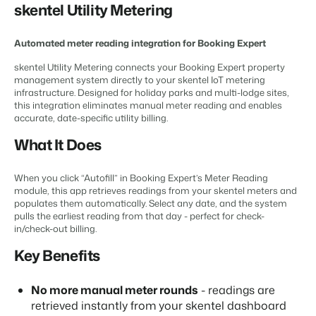
Gestion du contenu
skentel Utility Metering
BEX PMS
Des connections pour tous les CMS
Témoignages
Organismes de location de vacances
Gestion des canaux de distribution
Gestion des installations
Témoignages de nos clients.
Chaînes hôtelières et marques indépendantes multiples.
Automated meter reading integration for Booking Expert
Diffusez votre inventaire sur plusieurs canaux.
Automatisez et simplifiez vos processus
skentel Utility Metering connects your Booking Expert property
Gestion des revenus
Promoteurs immobiliers touristiques
App Store
Entrez en contact avec nous
FR
management system directly to your skentel IoT metering
Optimisez vos tarifs et votre taux d'occupation
Développement de projets immobiliers.
infrastructure. Designed for holiday parks and multi-lodge sites,
Intégrez vos applications et outils préférés.
Conformité
this integration eliminates manual meter reading and enables
Customer Success
Des applications pour rester conforme aux réglementations en
accurate, date-specific utility billing.
Hôtels
Gestion des propriétaires
vigueur
Obtenez des réponses à vos questions.
Chambres d'hôtel, appartements, chambres d'hôtes et pensions.
What It Does
Offrez la transparence que les propriétaires méritent.
Comptabilité
Gardez vos comptes à jour
Passez à l'action
Services de conciergerie et gestion locative
Passez à l'action
Systèmes POS
When you click “Autofill” in Booking Expert’s Meter Reading
Prêt à adopter la croissance ?
Gestion de location de vacances et concierges
module, this app retrieves readings from your skentel meters and
Prêt à adopter la croissance ?
Connectez vos points de vente à votre PMS
populates them automatically. Select any date, and the system
Communications
Développeurs
pulls the earliest reading from that day - perfect for check-
Prenez le contrôle de la communication client
Construisez votre solution avec notre API ouverte.
in/check-out billing.
BEX CMS
Systèmes énergétiques
Key Benefits
Mesurez votre consommation grâce à des compteurs connectés
Partenaires
Site web
Rejoignez-nous dans notre aventure pour transformer l'industrie
Donnez vie à votre marque grâce à notre créateur de site.
de l'hospitalité.
No more manual meter rounds
- readings are
retrieved instantly from your skentel dashboard