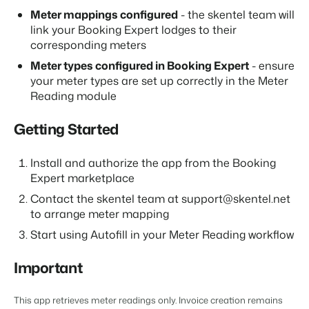
Meter mappings configured
- the skentel team will
link your Booking Expert lodges to their
corresponding meters
Présentation de Booking Experts
Meter types configured in Booking Expert
- ensure
your meter types are set up correctly in the Meter
Découvrez les possibilités infinies de la plateforme Booking
Experts
Reading module
Pour les Parcs de Vacances
Découvrez les avantages de Booking Experts pour un parc
Getting Started
de vacances
Pour les Groupes
Install and authorize the app from the Booking
Découvrez les avantages de Booking Experts pour un
groupe
Expert marketplace
Contact the skentel team at support@skentel.net
to arrange meter mapping
Start using Autofill in your Meter Reading workflow
Important
This app retrieves meter readings only. Invoice creation remains