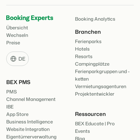
Booking Analytics
BEX Übersicht
Übersicht
FRÜBUCHERSAISON
Entdecke die unzähligen Vorteile der Booking Experts
Branchen
Praktische Tipps für die wichtigsten
Plattform.
Wechseln
Buchungswochen des Jahres.
Für Ferienparks
Ferienparks
Preise
Zum Blog
Entdecke die Vorteile von Booking Experts für Ferienparks.
Hotels
App Store
Resorts
DIGITALER ZUGANG
DE
Mach die Plattform zu deiner eigenen mithilfe der
Schlüsselloser Zugang bei Camping de
Campingplätze
Anbindung zu anderen Systemen.
Paal mit EasySecure
Ferienparkgruppen und -
Kundenstory lesen
ketten
BEX PMS
Vermietungsagenturen
PMS
Projektentwickler
Channel Management
IBE
Ressourcen
App Store
Business Intelligence
BEX Educate | Pro
Website Integration
Events
Eigentümerverwaltung
Blog