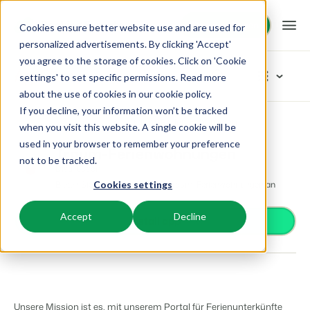
Demo anfragen
Demo anfragen
Cookies ensure better website use and are used for
personalized advertisements. By clicking 'Accept'
you agree to the storage of cookies. Click on 'Cookie
Plattform
App Store
settings' to set specific permissions. Read more
about the use of cookies in
our cookie policy
.
If you decline, your information won’t be tracked
BEX PMS
Unsere Lösungen
App Store
Distribution
Traum-Ferienwohnungen
Kategorien durchstöbern
when you visit this website. A single cookie will be
used in your browser to remember your preference
PMS
Traum-Ferienwohnungen
Zutrittskontrolle
BEX für:
Ressourcen
not to be tracked.
Verwalte alle Backoffice Abläufe.
Distribution
Van Smartlocks bis zu Schrankensystemen
Bieten Sie Ihre Unterkunft auf Traum-Ferienwohnungen an
Cookies settings
Zahlungsanbieter
Ferienparks
Channel Management
Wissenswertes
Preise
Zahlungen erhalten
Ferienhäuser, Bungalows, Mobilheime und Weinfässer.
Vermarkte dein Angebot auf verschiedenen Channels.
Accept
Decline
Distribution
Install app
Vermarkte dein Angebot auf verschiedenen Plattformen
BEX Educate | Pro
Campingplätze
IBE
Kundenstories
Gästeerlebnis
Weiter lernen, weiter führen in der Freizeitbranche
Stellplätze, Camping, Glamping und Zelten.
Steigere deine direkten Buchungen über deine Website.
Optimiere das Gästeerlebnis
Business Intelligence
Blog
Resorts
App Store
Übersicht
Erstelle übersichtliche Auswertungen
Neuigkeiten der Branche und wertvolle Tipps
Ski-, Wellness-, Golf- und Tauchresorts.
Verbinde dich mit deinen Lieblingsapps und -tools.
Unsere Mission ist es, mit unserem Portal für Ferienunterkünfte
Für Ferienparks