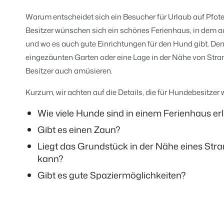
Für Ferienparks
Für Campingplätze
Warum entscheidet sich ein Besucher für Urlaub auf Pfot
Events
Hotels
Business Intelligence
Wechseln
Lerne uns auf verschiedenen Ver
Besitzer wünschen sich ein schönes Ferienhaus, in dem au
Hotelzimmer, Appartements, B&
Triff Entscheidungen, die sich au
Anmelden
und wo es auch gute Einrichtungen für den Hund gibt. Den
Kundenstories
Vermietungsagenturen
Eigentümerverwaltung
eingezäunten Garten oder eine Lage in der Nähe von Stra
Das sagen unsere Nutzer.
Exklusive Vermietung und Reselle
Zeige dich gegenüber Fewo- Eige
Besitzer auch amüsieren.
DE
Projektentwicklung
Wechseln
Kontakt
Kurzum, wir achten auf die Details, die für Hundebesitzer w
Immobilien und Neubauprojekte.
Bist du bereit für den nächsten Sc
Wie viele Hunde sind in einem Ferienhaus er
Customer Success
Ferienparkgruppen und -kett
Website Integration
Erhalte Antworten auf deine Frag
Gibt es einen Zaun?
Ketten und eigenständige Marke
Du hast bereits eine Website? Bind
Liegt das Grundstück in der Nähe eines Stra
Wechseln
kann?
Bist du bereit für den nächsten Sc
BEX CMS
Gibt es gute Spaziermöglichkeiten?
Partnerprogramme
Website für Vermietungen
Lass uns gemeinsam die Branche
Lass deine Marke mit unserem W
Software Entwickler