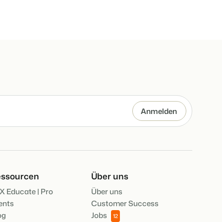
er offenen API.
deiner Ferienimmobilie.
rache.
t auf
d
en.
ppe.
kenbildung und Performance-Marketing
hren
b!
usverkauft.
ssourcen
Über uns
X Educate | Pro
Über uns
ents
Customer Success
en.
og
Jobs
12