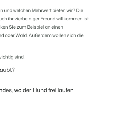
Mach die Plattform zu deiner eigenen
mithilfe der Anbindung zu anderen
en und welchen Mehrwert bieten wir? Die
Systemen.
Verbreite dein Angebot auf
anstaltungen kennen.
ch ihr vierbeiniger Freund willkommen ist
Bs und Pensionen.
relevante Channels und
f Zahlen und Fakten beruhen.
erreiche deine Zielgruppe.
ken Sie zum Beispiel an einen
Mehr erfahren
nd oder Wald. Außerdem wollen sich die
r.
ntümern transparent.
BEX Channel Manager
ichtig sind:
hritt?
laubt?
en
en.
n
e sie ein!
ndes, wo der Hund frei laufen
hritt?
 transformieren.
ebbaukasten aufblühen.