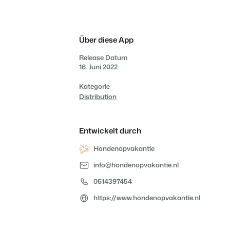
Bist du bereit für den
Das sagen unsere Nutzer.
Du hast bereits eine
Ketten und eigenständige
nächsten Schritt?
Website? Binde sie ein!
Marken
Über diese App
Kontakt aufnehmen
Demo anfragen
Kontakt aufnehmen
Demo anfragen
Release Datum
Kontaktiere uns
Demo anfragen
16. Juni 2022
Kategorie
Distribution
Kontakt aufnehmen
Demo anfragen
Entwickelt durch
Hondenopvakantie
info@hondenopvakantie.nl
0614397454
https://www.hondenopvakantie.nl