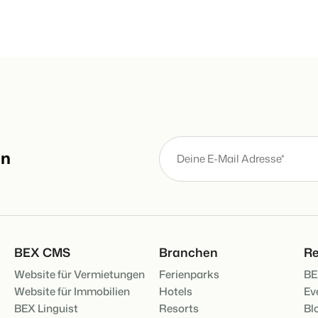
Website für Immobilien
Entwickle deine Lösung mit unser
Generiere Leads für den Verkauf 
Trust Center
BEX Linguist
Vertrauen bei Booking Experts
Begrüße Gäste in ihrer Landessp
Über uns
Marketing
Verbreite dein Angebo
Customer Success
relevante Channels un
Online-Marketing
Erhalte Antworten auf deine Frag
erreiche deine Zielgru
an
Die starke Kombination aus Mar
Mehr erfa
Jobs
Immobilien Marketing
Finde hier deinen neuen Traumjo
Dein Projekt im Handumdrehen a
BEX Channel Manager
Kontakt
Booking Analytics
Nimm Kontakt mit uns auf.
BEX CMS
Branchen
Re
Premium BI-Tool
Website für Vermietungen
Ferienparks
BE
Über uns
Website für Immobilien
Hotels
Ev
Lerne unsere Kultur & Werte kenn
BEX Linguist
Resorts
Bl