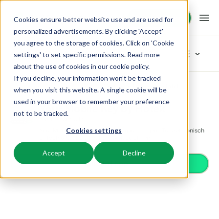
Demo anfragen
Demo anfragen
Cookies ensure better website use and are used for
personalized advertisements. By clicking 'Accept'
you agree to the storage of cookies. Click on 'Cookie
Plattform
App Store
settings' to set specific permissions. Read more
about the use of cookies in
our cookie policy
.
If you decline, your information won’t be tracked
BEX PMS
Unsere Lösungen
App Store
Zutrittskontrolle
Your Mobile Key by Hotek
Kategorien durchstöbern
when you visit this website. A single cookie will be
used in your browser to remember your preference
PMS
Your Mobile Key by Hotek
Zutrittskontrolle
BEX für:
Ressourcen
not to be tracked.
Verwalte alle Backoffice Abläufe.
Zutrittskontrolle
Van Smartlocks bis zu Schrankensystemen
Your Mobile Key Web-App ermöglicht es, jede Tür elektronisch
Cookies settings
Zahlungsanbieter
Ferienparks
einfach und überall auf der Welt zu öffnen.
Channel Management
Wissenswertes
Preise
Zahlungen erhalten
Ferienhäuser, Bungalows, Mobilheime und Weinfässer.
Vermarkte dein Angebot auf verschiedenen Channels.
Accept
Decline
Distribution
Install app
Vermarkte dein Angebot auf verschiedenen Plattformen
BEX Educate | Pro
Campingplätze
IBE
Kundenstories
Gästeerlebnis
Weiter lernen, weiter führen in der Freizeitbranche
Stellplätze, Camping, Glamping und Zelten.
Steigere deine direkten Buchungen über deine Website.
Optimiere das Gästeerlebnis
Business Intelligence
Blog
Resorts
App Store
Übersicht
Erstelle übersichtliche Auswertungen
Neuigkeiten der Branche und wertvolle Tipps
Ski-, Wellness-, Golf- und Tauchresorts.
Verbinde dich mit deinen Lieblingsapps und -tools.
Für Ferienparks