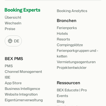
Booking Analytics
BEX Übersicht
Übersicht
Branchen
FRÜBUCHERSAISON
Entdecke die unzähligen Vorteile der Booking Experts
Wechseln
Praktische Tipps für die wichtigsten
Plattform.
Ferienparks
Buchungswochen des Jahres.
Preise
Für Ferienparks
Zum Blog
Hotels
Entdecke die Vorteile von Booking Experts für Ferienparks.
App Store
Resorts
DE
DIGITALER ZUGANG
Campingplätze
Mach die Plattform zu deiner eigenen mithilfe der
Schlüsselloser Zugang bei Camping de
Anbindung zu anderen Systemen.
Ferienparkgruppen und -
Paal mit EasySecure
Kundenstory lesen
ketten
BEX PMS
Vermietungsagenturen
PMS
Projektentwickler
Channel Management
IBE
Ressourcen
App Store
Business Intelligence
BEX Educate | Pro
Website Integration
Events
Eigentümerverwaltung
Blog