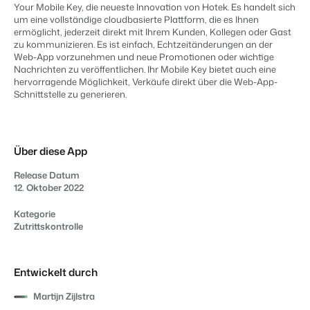
Content Management
Your Mobile Key, die neueste Innovation von Hotek. Es handelt sich
Für Campingplätze
Integriere mit jedem CMS
um eine vollständige cloudbasierte Plattform, die es Ihnen
Events
Hotels
Business Intelligence
Wechseln
ermöglicht, jederzeit direkt mit Ihrem Kunden, Kollegen oder Gast
Facility Management
Lerne uns auf verschiedenen Veranstaltungen kennen.
Hotelzimmer, Appartements, B&Bs und Pensionen.
Triff Entscheidungen, die sich auf Zahlen und Fakten beruhen.
zu kommunizieren. Es ist einfach, Echtzeitänderungen an der
Anmelden
Optimiere deine Betriebsabläufe
Web-App vorzunehmen und neue Promotionen oder wichtige
Revenue Management
Nachrichten zu veröffentlichen. Ihr Mobile Key bietet auch eine
Kundenstories
Vermietungsagenturen
Eigentümerverwaltung
hervorragende Möglichkeit, Verkäufe direkt über die Web-App-
Optimalisiere dein Pricing
Das sagen unsere Nutzer.
Exklusive Vermietung und Reseller.
Zeige dich gegenüber Fewo- Eigentümern transparent.
Schnittstelle zu generieren.
Compliance Management
DE
Gesetzeskonforme Unternehmensführung
Projektentwicklung
Wechseln
Kontakt
Buchhaltung
Immobilien und Neubauprojekte.
Bist du bereit für den nächsten Schritt?
Führe deine Kassenbücher ordnungsgemäß
Über diese App
Customer Success
POS-Systeme
Ferienparkgruppen und -ketten
Website Integration
Erhalte Antworten auf deine Fragen.
Release Datum
Verbinde Kassensystem und PMS
Ketten und eigenständige Marken
Du hast bereits eine Website? Binde sie ein!
12. Oktober 2022
Kommunikation
Wechseln
Strukturiere deine Gästekommunikatiom
Kategorie
Bist du bereit für den nächsten Schritt?
Zutrittskontrolle
BEX CMS
Energiesysteme
Behalte deinen Energieverbrauch im Blick
Partnerprogramme
Website für Vermietungen
Lass uns gemeinsam die Branche transformieren.
Entwickelt durch
Lass deine Marke mit unserem Webbaukasten aufblühen.
Die passende App nicht dabei?
Martijn Zijlstra
Software Entwickler