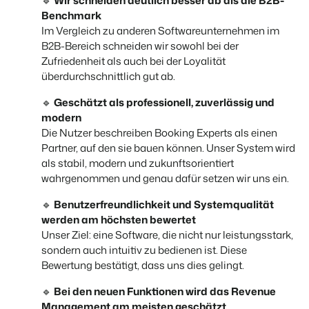
🔹
Wir schneiden deutlich besser ab als die B2B-
Benchmark
Im Vergleich zu anderen Softwareunternehmen im
BEX Übersicht
B2B-Bereich schneiden wir sowohl bei der
FRÜBUCHERSAISON
Zufriedenheit als auch bei der Loyalität
Entdecke die unzähligen Vorteile der Booking Experts
Praktische Tipps für die wichtigsten
Plattform.
überdurchschnittlich gut ab.
Buchungswochen des Jahres.
Für Ferienparks
Zum Blog
Entdecke die Vorteile von Booking Experts für Ferienparks.
🔹
Geschätzt als professionell, zuverlässig und
App Store
modern
DIGITALER ZUGANG
Mach die Plattform zu deiner eigenen mithilfe der
Die Nutzer beschreiben Booking Experts als einen
Schlüsselloser Zugang bei Camping de
Anbindung zu anderen Systemen.
Paal mit EasySecure
Partner, auf den sie bauen können. Unser System wird
Kundenstory lesen
als stabil, modern und zukunftsorientiert
wahrgenommen und genau dafür setzen wir uns ein.
🔹
Benutzerfreundlichkeit und Systemqualität
werden am höchsten bewertet
Unser Ziel: eine Software, die nicht nur leistungsstark,
sondern auch intuitiv zu bedienen ist. Diese
Bewertung bestätigt, dass uns dies gelingt.
🔹
Bei den neuen Funktionen wird das Revenue
Management am meisten geschätzt