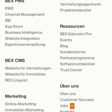
BEX PMS
Vermietungsagenturen
PMS
Projektentwickler
Channel Management
IBE
Ressourcen
App Store
Business Intelligence
BEX Educate | Pro
Website Integration
Events
Eigentümerverwaltung
Blog
Kundenstories
Partnerprogramme
BEX CMS
Software entwickler
Website für Vermietungen
Trust Center
Website für Immobilien
BEX Linguist
Über uns
Über uns
Marketing
Customer Success
Online-Marketing
Jobs
12
Immobilien Marketing
Kontakt