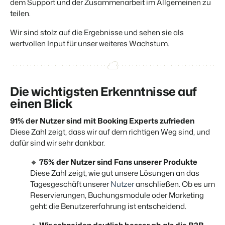
Website für Immobilien
dem Support und der Zusammenarbeit im Allgemeinen zu
Entwickle deine Lösung mit unserer offenen API.
Generiere Leads für den Verkauf deiner Ferienimmobilie.
teilen.
Trust Center
Wir sind stolz auf die Ergebnisse und sehen sie als
BEX Linguist
Vertrauen bei Booking Experts
wertvollen Input für unser weiteres Wachstum.
Begrüße Gäste in ihrer Landessprache.
Über uns
Marketing
Die wichtigsten Erkenntnisse auf
Customer Success
Online-Marketing
einen Blick
Verbreite dein Angebot auf
Erhalte Antworten auf deine Fragen.
Die starke Kombination aus Markenbildung und Performance-
relevante Channels und
Marketing
91% der Nutzer sind mit Booking Experts zufrieden
erreiche deine Zielgruppe.
Jobs
Diese Zahl zeigt, dass wir auf dem richtigen Weg sind, und
Mehr erfahren
Finde hier deinen neuen Traumjob!
Immobilien Marketing
dafür sind wir sehr dankbar.
Dein Projekt im Handumdrehen ausverkauft.
🔹
75% der Nutzer sind Fans unserer Produkte
Kontakt
BEX Channel Manager
Diese Zahl zeigt, wie gut unsere Lösungen an das
Nimm Kontakt mit uns auf.
Booking Analytics
Tagesgeschäft unserer
Nutzer
anschließen. Ob es um
Premium BI-Tool
Reservierungen, Buchungsmodule oder Marketing
Über uns
geht: die Benutzererfahrung ist entscheidend.
Lerne unsere Kultur & Werte kennen.