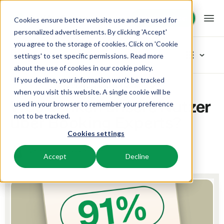
Demo anfragen
Demo anfragen
Cookies ensure better website use and are used for
personalized advertisements. By clicking 'Accept'
you agree to the storage of cookies. Click on 'Cookie
Plattform
Blog
settings' to set specific permissions. Read more
about the use of cookies in
our cookie policy
.
If you decline, your information won’t be tracked
BEX PMS
Unsere Lösungen
Home
Produkt
Was denken unsere Nutzer über Booking Experts?
Artikel-Kategorien
when you visit this website. A single cookie will be
Was denken unsere Nutzer
used in your browser to remember your preference
PMS
Neu
BEX für:
Ressourcen
über Booking Experts?
not to be tracked.
Verwalte alle Backoffice Abläufe.
Das Neuste vom Neusten
Cookies settings
Inspiration
Ferienparks
Channel Management
Wissenswertes
Preise
Bereit für Innovation
Ferienhäuser, Bungalows, Mobilheime und Weinfässer.
8 Juli 2025
2 min read
Manon
Vermarkte dein Angebot auf verschiedenen Channels.
Accept
Decline
Produkt
Von der Idee bis hin zur Lösung
BEX Educate | Pro
Campingplätze
IBE
Kundenstories
Team und Unternehmenskultur
Weiter lernen, weiter führen in der Freizeitbranche
Stellplätze, Camping, Glamping und Zelten.
Steigere deine direkten Buchungen über deine Website.
Erfolgsorientiert
Marketing
Blog
Resorts
App Store
Übersicht
Tipps und Best Practices
Neuigkeiten der Branche und wertvolle Tipps
Ski-, Wellness-, Golf- und Tauchresorts.
Verbinde dich mit deinen Lieblingsapps und -tools.
Für Ferienparks