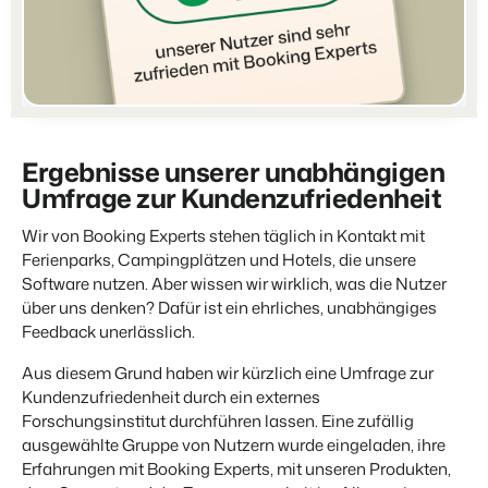
Partners
Für Campingplätze
Gemeinsam stärker
Events
Hotels
Business Intelligence
Wechseln
Lerne uns auf verschiedenen Veranstaltungen kennen.
Hotelzimmer, Appartements, B&Bs und Pensionen.
Triff Entscheidungen, die sich auf Zahlen und Fakten beruhen.
Anmelden
Kundenstories
Vermietungsagenturen
Eigentümerverwaltung
Das sagen unsere Nutzer.
Exklusive Vermietung und Reseller.
Zeige dich gegenüber Fewo- Eigentümern transparent.
Kontakt aufnehmen
Demo anfragen
Ergebnisse unserer unabhängigen
DE
Projektentwicklung
Umfrage zur Kundenzufriedenheit
Wechseln
Kontakt
Immobilien und Neubauprojekte.
Bist du bereit für den nächsten Schritt?
Wir von Booking Experts stehen täglich in Kontakt mit
Customer Success
Ferienparks, Campingplätzen und Hotels, die unsere
Ferienparkgruppen und -ketten
Website Integration
Erhalte Antworten auf deine Fragen.
Software nutzen. Aber wissen wir wirklich, was die Nutzer
Ketten und eigenständige Marken
Du hast bereits eine Website? Binde sie ein!
über uns denken? Dafür ist ein ehrliches, unabhängiges
Wechseln
Feedback unerlässlich.
Bist du bereit für den nächsten Schritt?
BEX CMS
Aus diesem Grund haben wir kürzlich eine Umfrage zur
Kundenzufriedenheit durch ein externes
Partnerprogramme
Website für Vermietungen
Forschungsinstitut durchführen lassen. Eine zufällig
Lass uns gemeinsam die Branche transformieren.
Lass deine Marke mit unserem Webbaukasten aufblühen.
ausgewählte Gruppe von Nutzern wurde eingeladen, ihre
Erfahrungen mit Booking Experts, mit unseren Produkten,
Software Entwickler