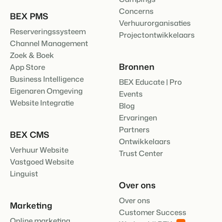
Klantverhaal Hofparken
Concerns
BEX PMS
Verhuurorganisaties
Reserveringssysteem
Projectontwikkelaars
Channel Management
Zoek & Boek
Bronnen
App Store
Business Intelligence
BEX Educate | Pro
Eigenaren Omgeving
Events
Website Integratie
Blog
Ervaringen
Partners
BEX CMS
Ontwikkelaars
Verhuur Website
Trust Center
Vastgoed Website
Linguist
Over ons
Over ons
Marketing
Customer Success
Online marketing