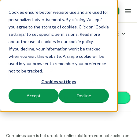
Demo aanvragen
Demo aanvragen
Cookies ensure better website use and are used for
personalized advertisements. By clicking 'Accept'
you agree to the storage of cookies. Click on 'Cookie
Platform
App Store
settings' to set specific permissions. Read more
about the use of cookies in
our cookie policy
.
If you decline, your information won’t be tracked
BEX PMS
Oplossingen
App Store
Distribution
Campings.com
Blader door de categorieën
when you visit this website. A single cookie will be
used in your browser to remember your preference
Reserveringssysteem
Campings.com
Toegangscontrole
Booking Experts voor:
Resources
not to be tracked.
Beheer alle back office processen.
Distribution
Van smartlocks tot slagbomen
Bied jouw accommodatie aan op Campings.com
Cookies settings
Betaalproviders
Vakantieparken
Channel Management
Kennis
Prijzen
Ontvang betalingen
Villa's, bungalows, chalets en boomhutten.
Adverteer jouw aanbod op een mix van kanalen.
Accept
Decline
Distributie
Install app
Plaats je aanbod op een mix van kanalen
BEX Educate | Pro
Hotels
Zoek & Boek
Klantverhalen
Gasttechnologie
Blijven leren, blijven leiden in de recreatie.
Hotelkamers, appartementen, B&Bs en pensions.
Boost directe boekingen via jouw website.
Verbeter de gastbeleving
Business Intelligence
BEX Educate | NextGen
Resorts
App Store
BEX Overzicht
Maak inzichtelijke dashboards
Kennis en groei voor de recreatie-expert van de toekomst.
Ski-, spa-, duik- en golfresorts.
Integreer jouw favoriete apps en tools.
Campings.com is het grootste online platform voor het zoeken en
Voor vakantieparken