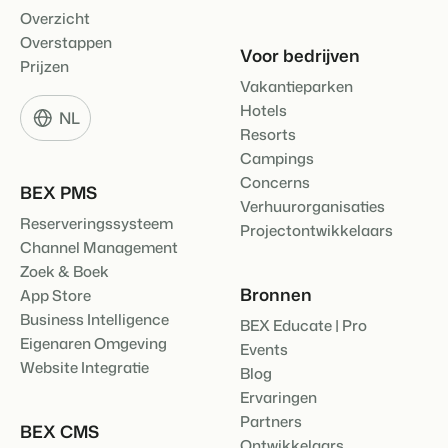
Contact
Overzicht
Neem contact op
Overstappen
Voor bedrijven
Prijzen
BEX Overzicht
Vakantieparken
Over ons
Ontdek de eindeloze mogelijkheden van het Booking
Leer de mensen achter Booking Experts kennen
Hotels
NL
Experts Platform.
Resorts
Voor Vakantieparken
Campings
Ontdek de voordelen van Booking Experts voor
Vakantieparken.
Concerns
BEX PMS
Voor Concerns
Verhuurorganisaties
Ontdek de voordelen van Booking Experts voor Concerns &
Reserveringssysteem
Projectontwikkelaars
Groepen.
Channel Management
Zoek & Boek
Bronnen
App Store
Business Intelligence
BEX Educate | Pro
Eigenaren Omgeving
Events
Website Integratie
Blog
Ervaringen
Vastgoedprojecten
transformeren tot
Partners
BEX CMS
volgeboekte vakantieparken
Ontwikkelaars