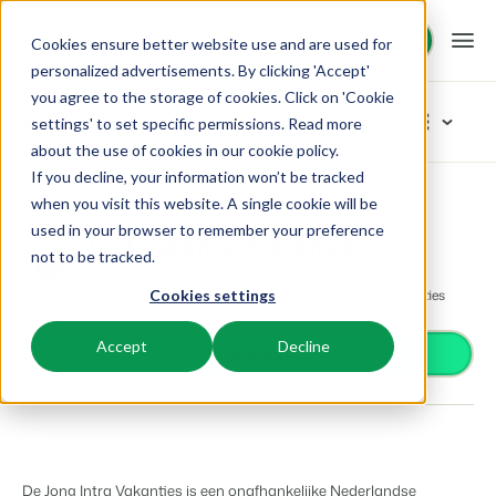
Demo aanvragen
Demo aanvragen
Cookies ensure better website use and are used for
personalized advertisements. By clicking 'Accept'
you agree to the storage of cookies. Click on 'Cookie
Platform
App Store
settings' to set specific permissions. Read more
about the use of cookies in
our cookie policy
.
If you decline, your information won’t be tracked
BEX PMS
Oplossingen
App Store
Distribution
De Jong Intra Vakanties
Blader door de categorieën
when you visit this website. A single cookie will be
used in your browser to remember your preference
Reserveringssysteem
De Jong Intra Vakanties
Toegangscontrole
Booking Experts voor:
Resources
not to be tracked.
Beheer alle back office processen.
Distribution
Van smartlocks tot slagbomen
Bied jouw accommodaties aan op De Jong Intra Vakanties
Cookies settings
Betaalproviders
Vakantieparken
Channel Management
Kennis
Prijzen
Ontvang betalingen
Villa's, bungalows, chalets en boomhutten.
Adverteer jouw aanbod op een mix van kanalen.
Accept
Decline
Distributie
Install app
Plaats je aanbod op een mix van kanalen
BEX Educate | Pro
Hotels
Zoek & Boek
Klantverhalen
Gasttechnologie
Blijven leren, blijven leiden in de recreatie.
Hotelkamers, appartementen, B&Bs en pensions.
Boost directe boekingen via jouw website.
Verbeter de gastbeleving
Business Intelligence
BEX Educate | NextGen
Resorts
App Store
BEX Overzicht
Maak inzichtelijke dashboards
Kennis en groei voor de recreatie-expert van de toekomst.
Ski-, spa-, duik- en golfresorts.
Integreer jouw favoriete apps en tools.
De Jong Intra Vakanties is een onafhankelijke Nederlandse
Voor vakantieparken