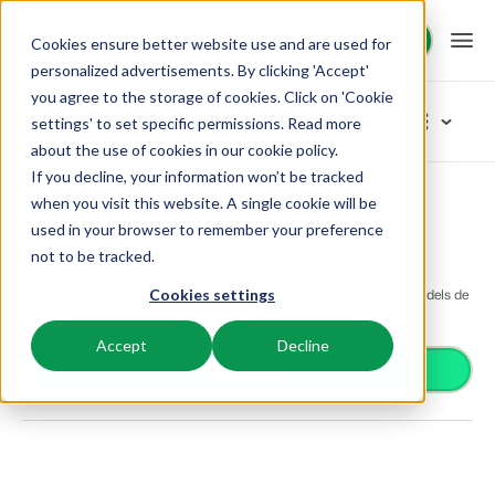
Demo aanvragen
Demo aanvragen
Cookies ensure better website use and are used for
personalized advertisements. By clicking 'Accept'
you agree to the storage of cookies. Click on 'Cookie
Platform
App Store
settings' to set specific permissions. Read more
about the use of cookies in
our cookie policy
.
If you decline, your information won’t be tracked
BEX PMS
Oplossingen
App Store
Distribution
FerienparkSpecials
Blader door de categorieën
when you visit this website. A single cookie will be
used in your browser to remember your preference
Reserveringssysteem
FerienparkSpecials
Toegangscontrole
Booking Experts voor:
Resources
not to be tracked.
Beheer alle back office processen.
Distribution
Van smartlocks tot slagbomen
Bied uw accommodatie aan op FerienparkSpecials middels de
Cookies settings
Betaalproviders
Vakantieparken
volledige content koppeling van Qenner
Channel Management
Kennis
Prijzen
Ontvang betalingen
Villa's, bungalows, chalets en boomhutten.
Adverteer jouw aanbod op een mix van kanalen.
Accept
Decline
Distributie
Install app
Plaats je aanbod op een mix van kanalen
BEX Educate | Pro
Hotels
Zoek & Boek
Klantverhalen
Gasttechnologie
Blijven leren, blijven leiden in de recreatie.
Hotelkamers, appartementen, B&Bs en pensions.
Boost directe boekingen via jouw website.
Verbeter de gastbeleving
Business Intelligence
BEX Educate | NextGen
Resorts
App Store
BEX Overzicht
Maak inzichtelijke dashboards
Kennis en groei voor de recreatie-expert van de toekomst.
Ski-, spa-, duik- en golfresorts.
Integreer jouw favoriete apps en tools.
Voor vakantieparken