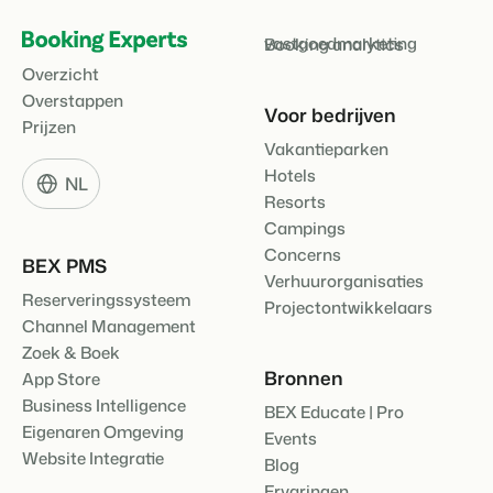
Contact
vastgoedmarketing
Neem contact op
Booking analytics
Overzicht
BEX Overzicht
Over ons
Overstappen
Voor bedrijven
Ontdek de eindeloze mogelijkheden van het Booking
Leer de mensen achter Booking Experts kennen
Prijzen
Experts Platform.
Vakantieparken
Voor Vakantieparken
Hotels
Ontdek de voordelen van Booking Experts voor
NL
Vakantieparken.
Resorts
Voor Concerns
Campings
Ontdek de voordelen van Booking Experts voor Concerns &
Concerns
Groepen.
BEX PMS
Verhuurorganisaties
Reserveringssysteem
Projectontwikkelaars
Channel Management
Zoek & Boek
Bronnen
App Store
Business Intelligence
BEX Educate | Pro
Eigenaren Omgeving
Events
Vastgoedprojecten
Website Integratie
transformeren tot
Blog
volgeboekte vakantieparken
Ervaringen