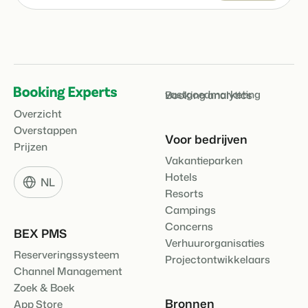
Klantverhaal Hofparken
vastgoedmarketing
Booking analytics
Overzicht
Overstappen
Voor bedrijven
Prijzen
Vakantieparken
Hotels
NL
Resorts
Campings
Concerns
BEX PMS
Verhuurorganisaties
Reserveringssysteem
Projectontwikkelaars
Channel Management
Zoek & Boek
Bronnen
App Store