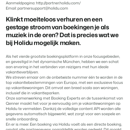
Content Management
Aanmeldpagina: http://partner.holidu.com/
Voor campings
Integreer met elk CMS
Email: partnersupport@holidu.com
Blog
Campings
Business Intelligence
Overstappen naar BEX
Facility Management
Lees over trends in de sector en krijg tips.
Kampeerplaatsen, glamping tenten en caravans.
Klinkt moeiteloos verhuren en een
Maak betere keuzes op basis van data.
Login
Stroomlijn je processen
gestage stroom van boekingen je als
Prijzen
Revenue Management
Ervaringen
Concerns & Groepen
Eigenaren Management
muziek in de oren? Dat is precies wat we
Optimaliseer jouw prijsbeleid
Ervaringen van onze gebruikers.
Ketens en individuele merken.
Bied transparantie aan eigenaren.
bij Holidu mogelijk maken.
Compliance
Zorgeloos zaken doen volgens wetgeving
Verhuurorganisaties
Website Integratie
Kom in contact
NL
Boekhouding
Als het vierde grootste boekingsplatform in onze focusgebieden,
Exclusieve verhuur en resellers.
Heb je al een website? Integratie is mogelijk.
Houd de boeken in balans
en gevestigd in het dynamische München, hebben we een schat
aan ervaring in het verbinden van reizigers met hun ideale
Customer Success
Kassasystemen
Projectontwikkelaars
vakantieverblijven.
Overstappen naar BEX
Krijg antwoord op jouw vragen.
Voeg jouw kassasysteem en PMS samen
Vastgoed en nieuwbouwprojecten.
We streven ernaar om de onbetwiste nummer één te worden in de
Klaar om te groeien?
Communicatie
top vakantiebestemmingen van Europa, met een exclusieve focus
Developers
op vakantiewoningen. Dit omvat een breed scala aan woningen,
Organiseer je gastcommunicatie
Kleinschalige recreatiebedrijven
inclusief die in vakantieparken.
Ontwikkel jouw oplossing met onze open API.
BEX CMS
Energiesystemen
Vakantieboerderijen, appartementen en boetiekhotels
Onze samenwerking met Booking Experts en de tussenkomst van
Houd het energieverbruik in de gaten
Qenner maakt het voor je eenvoudig om je vakantiewoningen op
Overstappen naar BEX
Holidu te vermelden. Dankzij de volledige content API worden alle
Verhuurwebsite
Klaar om te groeien?
gegevens automatisch bijgewerkt, wat zorgt voor een soepele en
Breng je merk tot leven met onze websitebouwer.
snelle onboarding.
Mis je een app?
En er is meer. Een boeking via Holidu voelt als een directe boeking,
Partners
omdat alle gastgegevens onmiddellijk worden gedeeld. Dit maakt