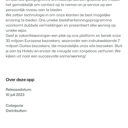
Vastgoedwebsite
Samen transformeren wij de recreatiebranche.
het gemakkelijk om contact op te nemen en je service op een
Genereer leads voor jouw verkoopobjecten.
APPS
persoonlijk niveau aan te bieden.
Neem contact op met onze
We zetten technologie in om onze klanten de best mogelijke
Onboarding
consultants om te zien wat er
BEX Linguist
ervaring te bieden. Ons unieke beeldherkenningsprogramma
Samen van start. Vandaag nog.
mogelijk is.
voorkomt dubbele vermeldingen en presenteert elke woning op
Begroet gasten in hun eigen taal.
Neem contact op
unieke wijze.
Geef je vakantiewoningen een plek op ons platform en bereik onze
Events
30 miljoen Europese bezoekers, waaronder een indrukwekkende 7
Marketing
Van thema trainingen tot kennisevents.
miljoen Duitse bezoekers, die maandelijks onze site bezoeken. Sluit
Dankzij Booking Experts
je aan bij Holidu en ervaar de vreugde van zorgeloos verhuren. We
Contact sales
Request demo
kunnen we ons volledig
kijken uit naar een succesvolle samenwerking!
Trust Center
Online Marketing
focussen op gastvrijheid!
Vertrouwen bij Booking Experts
De krachtige combinatie van branding en performance marketing
Gijs Meerdink
welcome.in
Recreatief Vastgoedmarketing
Over ons
Over deze app
Jouw project uitverkocht in een mum van tijd.
Releasedatum
Customer Success Team
10 juli 2023
Booking Analytics
Krijg antwoord op jouw vragen
Premium BI Tool.
Categorie
Distribution
Vacatures
Vind jouw nieuwe droombaan