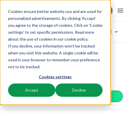
Demo aanvragen
Demo aanvragen
Cookies ensure better website use and are used for
personalized advertisements. By clicking 'Accept'
you agree to the storage of cookies. Click on 'Cookie
Platform
App Store
settings' to set specific permissions. Read more
about the use of cookies in
our cookie policy
.
If you decline, your information won’t be tracked
BEX PMS
Oplossingen
App Store
Accounting
Sage Intacct
Blader door de categorieën
when you visit this website. A single cookie will be
used in your browser to remember your preference
Reserveringssysteem
Sage Intacct
Toegangscontrole
Booking Experts voor:
Resources
not to be tracked.
Beheer alle back office processen.
Accounting
Van smartlocks tot slagbomen
Directe koppeling met je Sage Intacct administratie om
Cookies settings
Betaalproviders
Vakantieparken
journaalposten automatisch te synchroniseren.
Channel Management
Kennis
Prijzen
Ontvang betalingen
Villa's, bungalows, chalets en boomhutten.
Adverteer jouw aanbod op een mix van kanalen.
Accept
Decline
Distributie
Install app
Plaats je aanbod op een mix van kanalen
BEX Educate | Pro
Hotels
Zoek & Boek
Klantverhalen
Gasttechnologie
Blijven leren, blijven leiden in de recreatie.
Hotelkamers, appartementen, B&Bs en pensions.
Boost directe boekingen via jouw website.
Verbeter de gastbeleving
Business Intelligence
BEX Educate | NextGen
Resorts
App Store
BEX Overzicht
Maak inzichtelijke dashboards
Kennis en groei voor de recreatie-expert van de toekomst.
Ski-, spa-, duik- en golfresorts.
Integreer jouw favoriete apps en tools.
Voor vakantieparken