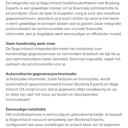
Content Management
De integratie van je Sage Intacct boekhoudsoftware met Booking
Voor campings
Integreer met elk CMS
Experts is een geweldige manier om je financiële administratie te
Blog
Campings
Business Intelligence
Overstappen naar BEX
stroomlijnen. Door de twee te koppelen, zorg je voor een naadloze
Facility Management
Lees over trends in de sector en krijg tips.
Kampeerplaatsen, glamping tenten en caravans.
Maak betere keuzes op basis van data.
gegevensstroom, waardoor jij je kunt richten op waar je het beste
Login
Stroomlijn je processen
in bent: geweldige ervaringen bieden aan je gasten. Deze integratie
Prijzen
Revenue Management
automatiseert de synchronisatie van cruciale financiële
Ervaringen
Concerns & Groepen
Eigenaren Management
informatie, wat je dagelijkse werk eenvoudiger en efficiënter maakt.
Optimaliseer jouw prijsbeleid
Ervaringen van onze gebruikers.
Ketens en individuele merken.
Bied transparantie aan eigenaren.
Compliance
Geen handmatig werk meer
Zorgeloos zaken doen volgens wetgeving
De Sage Intacct integratie elimineert de noodzaak voor
Verhuurorganisaties
Website Integratie
Kom in contact
NL
handmatige gegevensinvoer en vermindert drastisch de tijd die je
Boekhouding
Exclusieve verhuur en resellers.
Heb je al een website? Integratie is mogelijk.
aan administratieve taken besteedt. Eenmaal ingesteld, regelt het
Houd de boeken in balans
systeem de synchronisatie voor je.
Customer Success
Kassasystemen
Projectontwikkelaars
Overstappen naar BEX
Krijg antwoord op jouw vragen.
Voeg jouw kassasysteem en PMS samen
Automatische gegevenssynchronisatie
Vastgoed en nieuwbouwprojecten.
Klaar om te groeien?
Je financiële informatie, zoals facturen en transacties, wordt
Communicatie
automatisch gesynchroniseerd tussen Booking Experts en Sage
Developers
Organiseer je gastcommunicatie
Intacct. Dit zorgt ervoor dat je gegevens altijd nauwkeurig en up-
Kleinschalige recreatiebedrijven
Ontwikkel jouw oplossing met onze open API.
BEX CMS
Energiesystemen
to-date zijn, wat het risico op fouten en discrepanties
Vakantieboerderijen, appartementen en boetiekhotels
minimaliseert.
Houd het energieverbruik in de gaten
Overstappen naar BEX
Verhuurwebsite
Eenvoudige installatie
Klaar om te groeien?
Het installatieproces is eenvoudig en gebruiksvriendelijk. Je koppelt
Breng je merk tot leven met onze websitebouwer.
je Sage Intacct account simpelweg aan Booking Experts,
Mis je een app?
configureert een paar instellingen en je bent klaar om te beginnen.
Partners