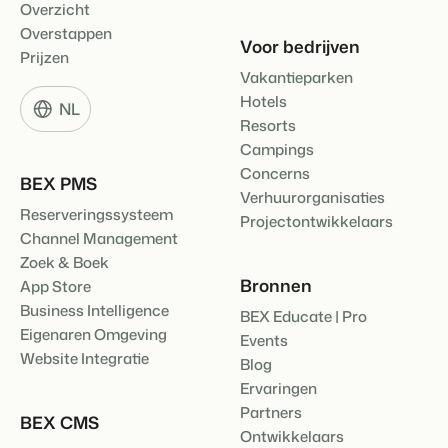
Overzicht
Klantverhaal Hofparken
Overstappen
Voor bedrijven
Prijzen
Vakantieparken
Hotels
NL
Resorts
Campings
Concerns
BEX PMS
Verhuurorganisaties
Reserveringssysteem
Projectontwikkelaars
Channel Management
Zoek & Boek
Bronnen
App Store
Business Intelligence
BEX Educate | Pro
Eigenaren Omgeving
Events
Website Integratie
Blog
Ervaringen
Partners
BEX CMS
Ontwikkelaars