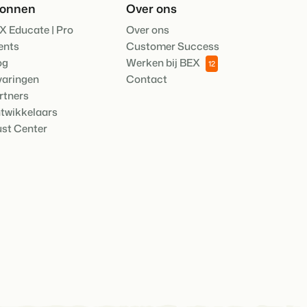
ronnen
Over ons
X Educate | Pro
Over ons
ents
Customer Success
heden van het Booking Experts Platform.
og
Werken bij BEX
ken
12
Experts kennen
varingen
Contact
ing Experts voor Vakantieparken.
rtners
twikkelaars
king Experts voor Concerns & Groepen.
ust Center
parken