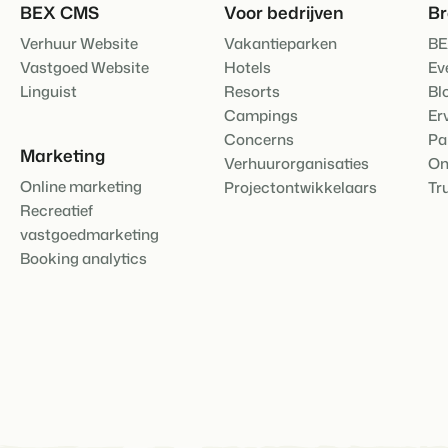
BEX CMS
Voor bedrijven
B
Contact
Neem contact op
Verhuur Website
Vakantieparken
BE
BEX Overzicht
Vastgoed Website
Hotels
Ev
Ontdek de eindeloze mogelijk
Over ons
Linguist
Resorts
Bl
Voor Vakantiepar
Leer de mensen achter Booking 
Campings
Er
Ontdek de voordelen van Book
Voor Concerns
Concerns
Pa
Marketing
Verhuurorganisaties
On
Ontdek de voordelen van Boo
Online marketing
Projectontwikkelaars
Tr
Recreatief
vastgoedmarketing
Booking analytics
Vastgoedprojecten
transformeren tot
volgeboekte vakantie