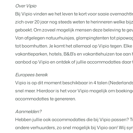
Voor vakantieparken
Over Vipio
Voor campings
Blog
Campings
Business Intelligence
Bij Vipio vinden we het leven te kort voor saaie overnacht
Overstappen naar BEX
Lees over trends in de sector en kr
Kampeerplaatsen, glamping tent
Maak betere keuzes op basis van
Login
zich over 20 jaar nog steeds weten te herinneren welke bi
Prijzen
geboekt. Om zoveel mogelijk mensen deze beleving te gev
Ervaringen
Concerns & Groepen
Eigenaren Management
Ervaringen van onze gebruikers.
Van afgelegen natuurhuisjes, glampingtenten tot pipowag
Ketens en individuele merken.
Bied transparantie aan eigenaren
tot boomhutten. Je komt het allemaal op Vipio tegen. Elk
Verhuurorganisaties
vakantieparken, hotels, B&B’s en vakantiehuizen toe aan
Website Integratie
Kom in contact
NL
Exclusieve verhuur en resellers.
Heb je al een website? Integratie i
aanbod op Vipio en ontdek of jullie accommodaties daar
Customer Success
Projectontwikkelaars
Europees bereik
Overstappen naar BEX
Krijg antwoord op jouw vragen.
Vastgoed en nieuwbouwprojecten
Klaar om te groeien?
Vipio is op dit moment beschikbaar in 4 talen (Nederlands
Developers
snel meer. Hierdoor is het voor Vipio mogelijk om boekinge
Kleinschalige recreatiebedri
Ontwikkel jouw oplossing met onz
BEX CMS
accommodaties te genereren.
Vakantieboerderijen, appartemen
Overstappen naar BEX
Aanmelden?
Verhuurwebsite
Klaar om te groeien?
Hebben jullie ook accommodaties die bij Vipio passen? Twij
Breng je merk tot leven met onze
andere verhuurders, zo snel mogelijk bij Vipio aan! Wij sy
Partners