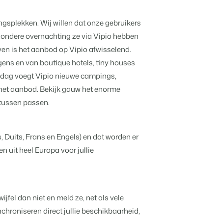
Ontdek de voordelen van Booking
Gijs Meerdink
Experts voor Concerns & Groepen.
welcome.in
ingsplekken. Wij willen dat onze gebruikers
ijg tips.
en en caravans.
 data.
jzondere overnachting ze via Vipio hebben
en is het aanbod op Vipio afwisselend.
ens en van boutique hotels, tiny houses
.
e dag voegt Vipio nieuwe campings,
 het aanbod. Bekijk gauw het enorme
s mogelijk.
 tussen passen.
.
, Duits, Frans en Engels) en dat worden er
n uit heel Europa voor jullie
jven
e open API.
ten en boetiekhotels
fel dan niet en meld ze, net als vele
 websitebouwer.
nchroniseren direct jullie beschikbaarheid,