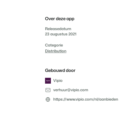
nieuwbouwprojecten.
gebruikers.
Vakantieboerderijen,
appartementen en
boetiekhotels
Over deze app
Contact sales
Demo aanvragen
Contact sales
Demo aanvragen
Releasedatum
23 augustus 2021
Contact sales
Request demo
Contact sales
Demo aanvragen
Categorie
Distribution
Gebouwd door
Vipio
verhuur@vipio.com
https://www.vipio.com/nl/aanbieden