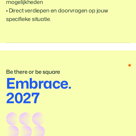
mogelijkheden
• Direct verdiepen en doorvragen op jouw
specifieke situatie.
*
*
*
*
*
Be there or be square
Embrace.
2027