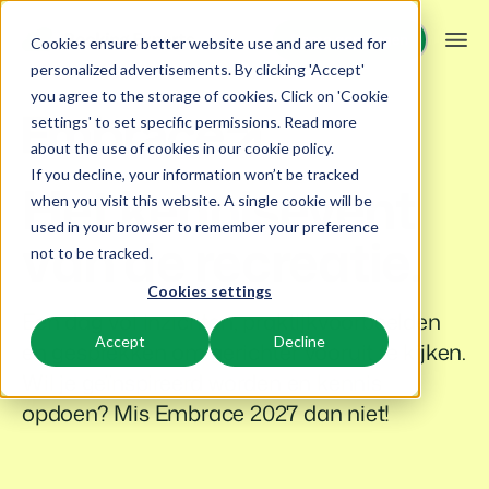
Demo aanvragen
Demo aanvragen
Cookies ensure better website use and are used for
personalized advertisements. By clicking 'Accept'
you agree to the storage of cookies. Click on 'Cookie
Platform
settings' to set specific permissions. Read more
about the use of cookies in
our cookie policy
.
If you decline, your information won’t be tracked
BEX PMS
Oplossingen
Het kennisevent
when you visit this website. A single cookie will be
used in your browser to remember your preference
Reserveringssysteem
van de recreatie.
Booking Experts voor:
Resources
not to be tracked.
Beheer alle back office processen.
Cookies settings
Vakantieparken
Channel Management
Een dag vol inzichten, praktijkvoorbeelden
Kennis
Prijzen
Villa's, bungalows, chalets en boomhutten.
Adverteer jouw aanbod op een mix van kanalen.
Accept
Decline
en gesprekken om gerichter vooruit te kijken.
BEX Educate | Pro
Wil je geïnspireerd worden en kennis
Hotels
Zoek & Boek
Klantverhalen
Blijven leren, blijven leiden in de recreatie.
Hotelkamers, appartementen, B&Bs en pensions.
Boost directe boekingen via jouw website.
opdoen? Mis Embrace 2027 dan niet!
BEX Educate | NextGen
Resorts
App Store
BEX Overzicht
Kennis en groei voor de recreatie-expert van de toekomst.
Ski-, spa-, duik- en golfresorts.
Integreer jouw favoriete apps en tools.
Voor vakantieparken