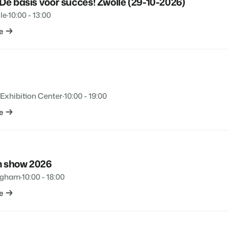
 De basis voor succes! Zwolle (29-10-2026)
le
·
10:00 - 13:00
e
 Exhibition Center
·
10:00 - 19:00
e
m show 2026
ngham
·
10:00 - 18:00
e