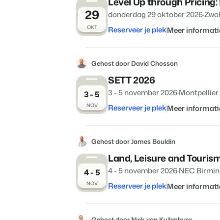
Level Up through Pricing:
29
donderdag 29 oktober 2026
·
Zwol
OKT
Reserveer je plek
Meer informati
Gehost door David Chosson
SETT 2026
3 - 5 november 2026
·
Montpellier
3 - 5
NOV
Reserveer je plek
Meer informati
Gehost door James Bouldin
Land, Leisure and Touris
4 - 5 november 2026
·
NEC Birmi
4 - 5
NOV
Reserveer je plek
Meer informati
Gehost door Niek van Kuilenburg