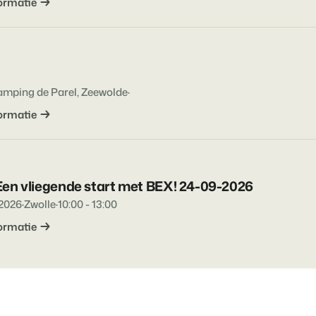
ormatie
Contact
Neem contact op
BEX Overzicht
Ontdek de eindeloze mogelijk
Over ons
Voor Vakantiepar
Leer de mensen achter Booking 
Ontdek de voordelen van Book
mping de Parel, Zeewolde
·
Voor Concerns
ormatie
Ontdek de voordelen van Boo
Een vliegende start met BEX! 24-09-2026
2026
·
Zwolle
·
10:00 - 13:00
ormatie
Vastgoedprojecten
transformeren tot
volgeboekte vakantie