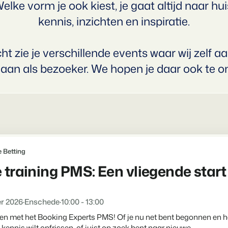
Voor vakantieparken
lke vorm je ook kiest, je gaat altijd naar h
Voor campings
Blog
kennis, inzichten en inspiratie.
Campings
Business Intelligence
Overstappen naar BEX
Lees over trends in de sector en kr
Kampeerplaatsen, glamping tent
Maak betere keuzes op basis van
Login
Prijzen
cht zie je verschillende events waar wij zelf aa
Ervaringen
Concerns & Groepen
Eigenaren Management
Ervaringen van onze gebruikers.
aan als bezoeker. We hopen je daar ook te 
Ketens en individuele merken.
Bied transparantie aan eigenaren
Verhuurorganisaties
Website Integratie
Kom in contact
NL
Exclusieve verhuur en resellers.
Heb je al een website? Integratie i
Customer Success
Projectontwikkelaars
Overstappen naar BEX
Krijg antwoord op jouw vragen.
Vastgoed en nieuwbouwprojecten
Klaar om te groeien?
 Betting
Developers
Kleinschalige recreatiebedri
Ontwikkel jouw oplossing met onz
e training PMS: Een vliegende star
BEX CMS
Vakantieboerderijen, appartemen
Overstappen naar BEX
Verhuurwebsite
Klaar om te groeien?
r 2026
·
Enschede
·
10:00 - 13:00
Breng je merk tot leven met onze
en met het Booking Experts PMS! Of je nu net bent begonnen en het
Partners
ennis wilt opfrissen, of juist op zoek bent naar nieuwe...