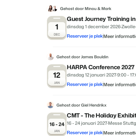
Gehost door Minou & Mark
Guest Journey Training in
1
dinsdag 1 december 2026
·
Zwolle
·
DEC
Reserveer je plek
Meer informati
Gehost door James Bouldin
HARPA Conference 2027
12
dinsdag 12 januari 2027
·
9:00 - 17
JAN
Reserveer je plek
Meer informati
Gehost door Giel Hendrikx
CMT - The Holiday Exhibi
16 - 24 januari 2027
·
Messe Stuttg
16 - 24
JAN
Reserveer je plek
Meer informati