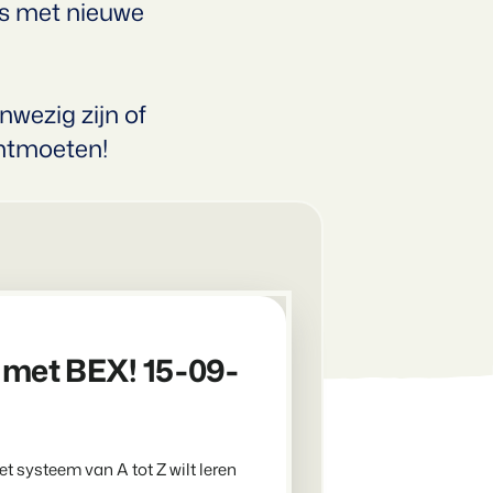
Ontdek de voordelen van Booking
uis met nieuwe
Gijs Meerdink
Experts voor Concerns & Groepen.
welcome.in
ijg tips.
en en caravans.
 data.
nwezig zijn of
ontmoeten!
.
s mogelijk.
.
jven
e open API.
t met BEX! 15-09-
ten en boetiekhotels
 websitebouwer.
 systeem van A tot Z wilt leren