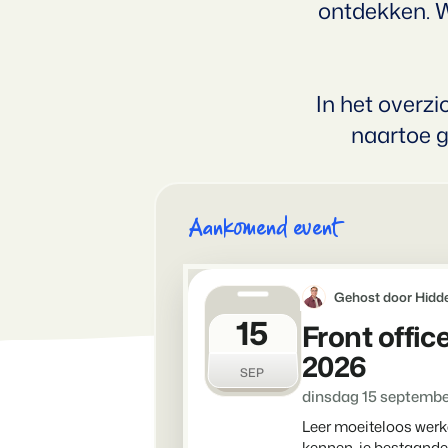
ontdekken. We
nieuwbouwprojecten.
gebruikers.
Vakantieboerderijen,
appartementen en
boetiekhotels
Contact sales
Demo aanvragen
Contact sales
Demo aanvragen
In het overzi
naartoe g
Contact sales
Demo aanvragen
Aankomend event
Gehost door Hidde
15
Front offic
2026
SEP
dinsdag 15 septembe
Leer moeiteloos werk
kennen, je bestaande k