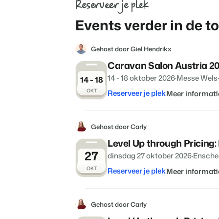
Reserveer je plek
Events verder in de 
Gehost door Giel Hendrikx
Caravan Salon Austria 2
14 - 18 oktober 2026
·
Messe Wels
·
14 - 18
OKT
Reserveer je plek
Meer informati
Gehost door Carly
Level Up through Pricing:
27
dinsdag 27 oktober 2026
·
Ensche
OKT
Reserveer je plek
Meer informati
Gehost door Carly