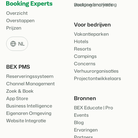
vastgoedmarketing
Booking analytics
Overzicht
Overstappen
Voor bedrijven
Prijzen
Vakantieparken
Hotels
NL
Resorts
Campings
Concerns
BEX PMS
Verhuurorganisaties
Reserveringssysteem
Projectontwikkelaars
Channel Management
Zoek & Boek
Bronnen
App Store
Business Intelligence
BEX Educate | Pro
Eigenaren Omgeving
Events
Website Integratie
Blog
Ervaringen
Partners