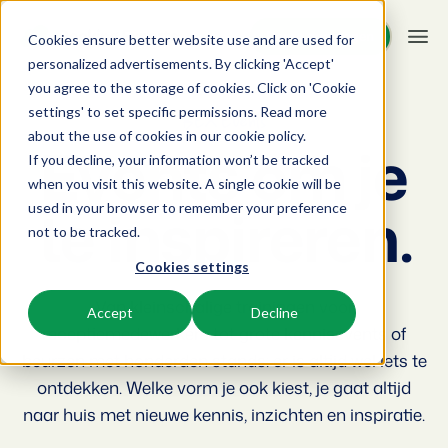
Demo aanvragen
Demo aanvragen
Cookies ensure better website use and are used for
personalized advertisements. By clicking 'Accept'
you agree to the storage of cookies. Click on 'Cookie
Platform
settings' to set specific permissions. Read more
BEX Events
about the use of cookies in
our cookie policy
.
Events om je
If you decline, your information won’t be tracked
BEX PMS
Oplossingen
when you visit this website. A single cookie will be
te inspireren.
used in your browser to remember your preference
Reserveringssysteem
Booking Experts voor:
Resources
not to be tracked.
Beheer alle back office processen.
Cookies settings
Vakantieparken
Channel Management
Kennis
Prijzen
Villa's, bungalows, chalets en boomhutten.
Van kleinschalige trainingen voor
Adverteer jouw aanbod op een mix van kanalen.
Accept
Decline
receptiemedewerkers tot grote kennisevents of
BEX Educate | Pro
Hotels
Zoek & Boek
Klantverhalen
beurzen met honderden stands: er is altijd wel iets te
Blijven leren, blijven leiden in de recreatie.
Hotelkamers, appartementen, B&Bs en pensions.
Boost directe boekingen via jouw website.
ontdekken. Welke vorm je ook kiest, je gaat altijd
BEX Educate | NextGen
naar huis met nieuwe kennis, inzichten en inspiratie.
Resorts
App Store
BEX Overzicht
Kennis en groei voor de recreatie-expert van de toekomst.
Ski-, spa-, duik- en golfresorts.
Integreer jouw favoriete apps en tools.
Voor vakantieparken