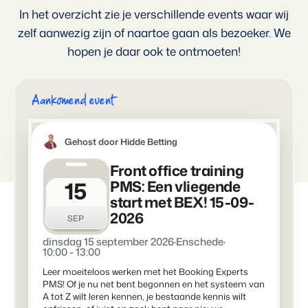
In het overzicht zie je verschillende events waar wij
Voor campings
Blog
Campings
Business Intelligence
zelf aanwezig zijn of naartoe gaan als bezoeker. We
Overstappen naar BEX
Lees over trends in de sector en krijg tips.
Kampeerplaatsen, glamping tenten en caravans.
Maak betere keuzes op basis van data.
Login
hopen je daar ook te ontmoeten!
Prijzen
Ervaringen
Concerns & Groepen
Eigenaren Management
Ervaringen van onze gebruikers.
Ketens en individuele merken.
Bied transparantie aan eigenaren.
Aankomend event
Verhuurorganisaties
Website Integratie
Kom in contact
NL
Exclusieve verhuur en resellers.
Heb je al een website? Integratie is mogelijk.
Gehost door Hidde Betting
Customer Success
Front office training
Projectontwikkelaars
Overstappen naar BEX
Krijg antwoord op jouw vragen.
15
Vastgoed en nieuwbouwprojecten.
PMS: Een vliegende
Klaar om te groeien?
start met BEX! 15-09-
Developers
2026
Kleinschalige recreatiebedrijven
SEP
Ontwikkel jouw oplossing met onze open API.
BEX CMS
Vakantieboerderijen, appartementen en boetiekhotels
dinsdag 15 september 2026
·
Enschede
·
10:00 - 13:00
Overstappen naar BEX
Verhuurwebsite
Klaar om te groeien?
Leer moeiteloos werken met het Booking Experts
Breng je merk tot leven met onze websitebouwer.
PMS! Of je nu net bent begonnen en het systeem van
A tot Z wilt leren kennen, je bestaande kennis wilt
Partners