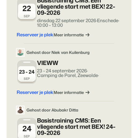
Basistraining CMS: Een
Contact
vliegende start met BEX! 22-
22
09-2026
Neem contact op
SEP
dinsdag 22 september 2026
·
Enschede
·
BEX Overzicht
10:00 - 13:00
Over ons
Ontdek de eindeloze mogelijkheden van het Booking
Leer de mensen achter Booking Experts kennen
Reserveer je plek
Meer informatie
Experts Platform.
Voor Vakantieparken
Ontdek de voordelen van Booking Experts voor
Gehost door Niek van Kuilenburg
Vakantieparken.
Voor Concerns
VIEWW
Ontdek de voordelen van Booking Experts voor Concerns &
23 - 24 september 2026
·
23 - 24
Groepen.
Camping de Parel, Zeewolde
·
SEP
Reserveer je plek
Meer informatie
Gehost door Abubakr Ditta
Basistraining CMS: Een
Vastgoedprojecten
vliegende start met BEX! 24-
24
transformeren tot
09-2026
volgeboekte vakantieparken
SEP