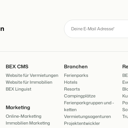
BEX Übersicht
Entdecke die unzähligen Vorte
FRÜBUCHERS
an
Für Ferienparks
Praktische Ti
Entdecke die Vorteile von Boo
Buchungswoch
App Store
Zum Blog
Mach die Plattform zu deiner
DIGITALER Z
Schlüssellos
mit EasySecu
BEX CMS
Branchen
Re
Kundenstory 
Website für Vermietungen
Ferienparks
BE
Website für Immobilien
Hotels
Ev
BEX Linguist
Resorts
Bl
Campingplätze
Ku
Ferienparkgruppen und -
Pa
Marketing
ketten
So
Online-Marketing
Vermietungsagenturen
Tr
Immobilien Marketing
Projektentwickler