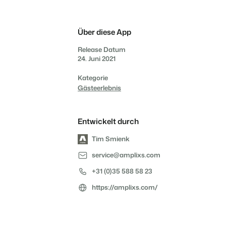
Bist du bereit für den
Das sagen unsere Nutzer.
Du hast bereits eine
Ketten und eigenständige
nächsten Schritt?
Website? Binde sie ein!
Marken
Über diese App
Kontakt aufnehmen
Demo anfragen
Release Datum
Kontakt aufnehmen
Demo anfragen
24. Juni 2021
Kontaktiere uns
Demo anfragen
Kategorie
Gästeerlebnis
Entwickelt durch
Kontakt aufnehmen
Demo anfragen
Tim Smienk
service@amplixs.com
+31 (0)35 588 58 23
https://amplixs.com/