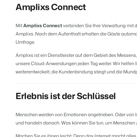
Für Ferienparks
Amplixs Connect
Für Campingplätze
Events
Hotels
Business Intelligence
Wechseln
Lerne uns auf verschiedenen Ver
Hotelzimmer, Appartements, B&
Triff Entscheidungen, die sich au
Anmelden
Mit
Amplixs Connect
verbinden Sie Ihre Verwaltung mit
Kundenstories
Vermietungsagenturen
Amplixs. Nach dem Aufenthalt erhalten die Gäste automa
Eigentümerverwaltung
Das sagen unsere Nutzer.
Exklusive Vermietung und Reselle
Zeige dich gegenüber Fewo- Eige
Umfrage.
DE
Projektentwicklung
Amplixs ist ein Dienstleister auf dem Gebiet des Messens
Wechseln
Kontakt
Immobilien und Neubauprojekte.
Bist du bereit für den nächsten Sc
unsere Cloud-Anwendungen jeden Tag weiter. Wir helfen I
Customer Success
weiterentwickelt, die Kundenbindung steigt und die Mund
Ferienparkgruppen und -kett
Website Integration
Erhalte Antworten auf deine Frag
Ketten und eigenständige Marke
Du hast bereits eine Website? Bind
Wechseln
Erlebnis ist der Schlüssel
Bist du bereit für den nächsten Sc
BEX CMS
Partnerprogramme
Menschen werden von Emotionen angetrieben. Oder von Int
Website für Vermietungen
Lass uns gemeinsam die Branche
und handeln danach. Was können Sie tun, um Menschen 
Lass deine Marke mit unserem W
Software Entwickler
Machen Sie es ihnen leicht. Denn das Internet macht alle