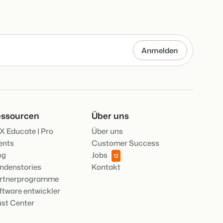
ile der Booking Experts Plattform.
AISON
pps für die wichtigsten
king Experts für Ferienparks.
en des Jahres.
 eigenen mithilfe der Anbindung zu anderen Systemen.
UGANG
er Zugang bei Camping de Paal
re
ssourcen
Über uns
lesen
X Educate | Pro
Über uns
ents
Customer Success
og
Jobs
12
ndenstories
Kontakt
rtnerprogramme
ftware entwickler
ust Center