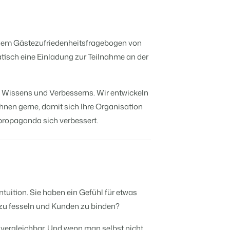
Mach die Plattform zu deiner eigenen
mithilfe der Anbindung zu anderen
Systemen.
Verbreite dein Angebot auf
anstaltungen kennen.
Bs und Pensionen.
relevante Channels und
f Zahlen und Fakten beruhen.
erreiche deine Zielgruppe.
 dem Gästezufriedenheitsfragebogen von
tisch eine Einladung zur Teilnahme an der
Mehr erfahren
r.
ntümern transparent.
, Wissens und Verbesserns. Wir entwickeln
BEX Channel Manager
hritt?
hnen gerne, damit sich Ihre Organisation
propaganda sich verbessert.
en
en.
n
e sie ein!
hritt?
uition. Sie haben ein Gefühl für etwas
 transformieren.
zu fesseln und Kunden zu binden?
ebbaukasten aufblühen.
s vergleichbar. Und wenn man selbst nicht