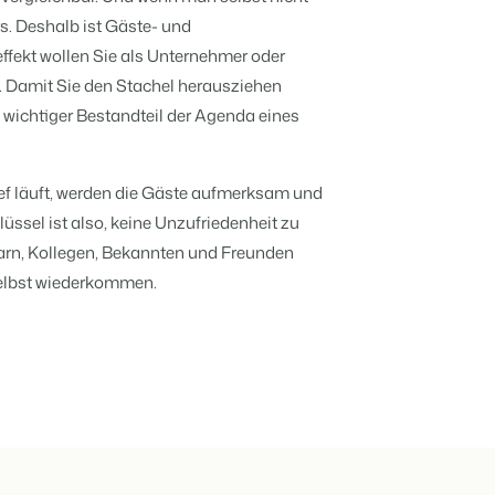
er offenen API.
s. Deshalb ist Gäste- und
deiner Ferienimmobilie.
ffekt wollen Sie als Unternehmer oder
t. Damit Sie den Stachel herausziehen
rache.
 wichtiger Bestandteil der Agenda eines
ief läuft, werden die Gäste aufmerksam und
t auf
d
lüssel ist also, keine Unzufriedenheit zu
en.
ppe.
kenbildung und Performance-Marketing
barn, Kollegen, Bekannten und Freunden
hren
selbst wiederkommen.
b!
usverkauft.
en.