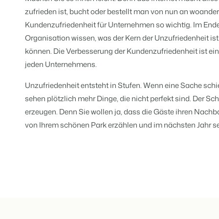
Website für Immobilien
Entwickle deine Lösung mit unser
zufrieden ist, bucht oder bestellt man von nun an woander
Generiere Leads für den Verkauf 
Kundenzufriedenheit für Unternehmen so wichtig. Im Ende
Trust Center
BEX Linguist
Organisation wissen, was der Kern der Unzufriedenheit is
Vertrauen bei Booking Experts
Begrüße Gäste in ihrer Landessp
können. Die Verbesserung der Kundenzufriedenheit ist ein
jeden Unternehmens.
Über uns
Marketing
Unzufriedenheit entsteht in Stufen. Wenn eine Sache sch
Verbreite dein Angebo
Customer Success
relevante Channels un
sehen plötzlich mehr Dinge, die nicht perfekt sind. Der Sch
Online-Marketing
Erhalte Antworten auf deine Frag
erreiche deine Zielgru
Die starke Kombination aus Mar
erzeugen. Denn Sie wollen ja, dass die Gäste ihren Nach
Mehr erfa
von Ihrem schönen Park erzählen und im nächsten Jahr 
Jobs
Immobilien Marketing
Finde hier deinen neuen Traumjo
Dein Projekt im Handumdrehen a
BEX Channel Manager
Kontakt
Booking Analytics
Nimm Kontakt mit uns auf.
Premium BI-Tool
Über uns
Lerne unsere Kultur & Werte kenn