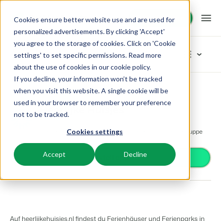
Demo anfragen
Demo anfragen
Cookies ensure better website use and are used for
personalized advertisements. By clicking 'Accept'
you agree to the storage of cookies. Click on 'Cookie
Plattform
App Store
settings' to set specific permissions. Read more
about the use of cookies in
our cookie policy
.
If you decline, your information won’t be tracked
BEX PMS
Unsere Lösungen
App Store
Distribution
Heerlijke Huisjes
Kategorien durchstöbern
when you visit this website. A single cookie will be
used in your browser to remember your preference
PMS
Heerlijke Huisjes
Zutrittskontrolle
BEX für:
Ressourcen
not to be tracked.
Verwalte alle Backoffice Abläufe.
Distribution
Van Smartlocks bis zu Schrankensystemen
Die Vermietungsplattform für die niederländische Zielgruppe
Cookies settings
Zahlungsanbieter
Ferienparks
Channel Management
Wissenswertes
Preise
Zahlungen erhalten
Ferienhäuser, Bungalows, Mobilheime und Weinfässer.
Vermarkte dein Angebot auf verschiedenen Channels.
Accept
Decline
Distribution
Install app
Vermarkte dein Angebot auf verschiedenen Plattformen
BEX Educate | Pro
Campingplätze
IBE
Kundenstories
Gästeerlebnis
Weiter lernen, weiter führen in der Freizeitbranche
Stellplätze, Camping, Glamping und Zelten.
Steigere deine direkten Buchungen über deine Website.
Optimiere das Gästeerlebnis
Business Intelligence
Blog
Resorts
App Store
Übersicht
Erstelle übersichtliche Auswertungen
Neuigkeiten der Branche und wertvolle Tipps
Ski-, Wellness-, Golf- und Tauchresorts.
Verbinde dich mit deinen Lieblingsapps und -tools.
Auf heerlijkehuisjes.nl findest du Ferienhäuser und Ferienparks in
Für Ferienparks