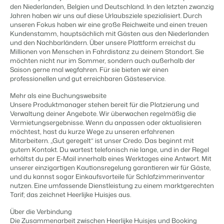
Content Management
den Niederlanden, Belgien und Deutschland. In den letzten zwanzig
Für Campingplätze
Integriere mit jedem CMS
Jahren haben wir uns auf diese Urlaubsziele spezialisiert. Durch
Events
Hotels
Business Intelligence
Wechseln
unseren Fokus haben wir eine große Reichweite und einen treuen
Facility Management
Lerne uns auf verschiedenen Veranstaltungen kennen.
Hotelzimmer, Appartements, B&Bs und Pensionen.
Triff Entscheidungen, die sich auf Zahlen und Fakten beruhen.
Kundenstamm, hauptsächlich mit Gästen aus den Niederlanden
Anmelden
Optimiere deine Betriebsabläufe
und den Nachbarländern. Über unsere Plattform erreichst du
Revenue Management
Kundenstories
Millionen von Menschen in Fahrdistanz zu deinem Standort. Sie
Vermietungsagenturen
Eigentümerverwaltung
Optimalisiere dein Pricing
möchten nicht nur im Sommer, sondern auch außerhalb der
Das sagen unsere Nutzer.
Exklusive Vermietung und Reseller.
Zeige dich gegenüber Fewo- Eigentümern transparent.
Saison gerne mal wegfahren. Für sie bieten wir einen
Compliance Management
professionellen und gut erreichbaren Gästeservice.
DE
Gesetzeskonforme Unternehmensführung
Projektentwicklung
Wechseln
Kontakt
Buchhaltung
Mehr als eine Buchungswebsite
Immobilien und Neubauprojekte.
Bist du bereit für den nächsten Schritt?
Unsere Produktmanager stehen bereit für die Platzierung und
Führe deine Kassenbücher ordnungsgemäß
Verwaltung deiner Angebote. Wir überwachen regelmäßig die
Customer Success
POS-Systeme
Ferienparkgruppen und -ketten
Vermietungsergebnisse. Wenn du anpassen oder aktualisieren
Website Integration
Erhalte Antworten auf deine Fragen.
Verbinde Kassensystem und PMS
möchtest, hast du kurze Wege zu unseren erfahrenen
Ketten und eigenständige Marken
Du hast bereits eine Website? Binde sie ein!
Mitarbeitern. „Gut geregelt“ ist unser Credo. Das beginnt mit
Kommunikation
gutem Kontakt. Du wartest telefonisch nie lange, und in der Regel
Wechseln
Strukturiere deine Gästekommunikatiom
erhältst du per E-Mail innerhalb eines Werktages eine Antwort. Mit
Bist du bereit für den nächsten Schritt?
BEX CMS
Energiesysteme
unserer einzigartigen Kautionsregelung garantieren wir für Gäste,
Behalte deinen Energieverbrauch im Blick
und du kannst sogar Einkaufsvorteile für Schlafzimmerinventar
Partnerprogramme
nutzen. Eine umfassende Dienstleistung zu einem marktgerechten
Website für Vermietungen
Tarif; das zeichnet Heerlijke Huisjes aus.
Lass uns gemeinsam die Branche transformieren.
Lass deine Marke mit unserem Webbaukasten aufblühen.
Über die Verbindung
Die passende App nicht dabei?
Software Entwickler
Die Zusammenarbeit zwischen Heerlijke Huisjes und Booking