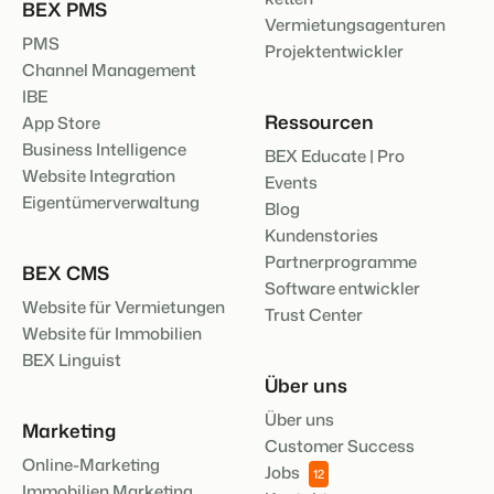
BEX PMS
Vermietungsagenturen
PMS
Projektentwickler
Channel Management
IBE
Ressourcen
App Store
Business Intelligence
BEX Educate | Pro
Website Integration
Events
Eigentümerverwaltung
Blog
Kundenstories
Partnerprogramme
BEX CMS
Software entwickler
Website für Vermietungen
Trust Center
Website für Immobilien
BEX Linguist
Über uns
Über uns
Marketing
Customer Success
Online-Marketing
Jobs
12
Immobilien Marketing