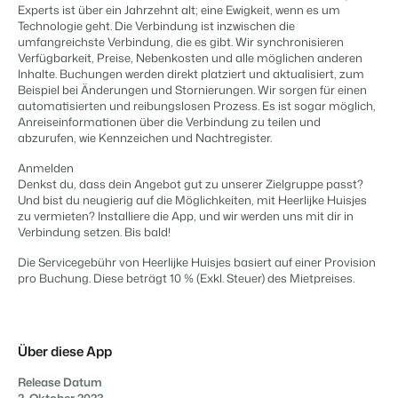
Website für Immobilien
Experts ist über ein Jahrzehnt alt; eine Ewigkeit, wenn es um
Entwickle deine Lösung mit unserer offenen API.
Generiere Leads für den Verkauf deiner Ferienimmobilie.
Technologie geht. Die Verbindung ist inzwischen die
APPS
Kontaktiere unsere Berater, um
umfangreichste Verbindung, die es gibt. Wir synchronisieren
Trust Center
Verfügbarkeit, Preise, Nebenkosten und alle möglichen anderen
die Möglichkeiten zu
BEX Linguist
Vertrauen bei Booking Experts
Inhalte. Buchungen werden direkt platziert und aktualisiert, zum
besprechen.
Begrüße Gäste in ihrer Landessprache.
Beispiel bei Änderungen und Stornierungen. Wir sorgen für einen
Kontaktiere uns
automatisierten und reibungslosen Prozess. Es ist sogar möglich,
Anreiseinformationen über die Verbindung zu teilen und
Über uns
Marketing
abzurufen, wie Kennzeichen und Nachtregister.
Kontaktiere uns
Demo anfragen
Customer Success
Anmelden
Online-Marketing
Denkst du, dass dein Angebot gut zu unserer Zielgruppe passt?
Verbreite dein Angebot auf
Erhalte Antworten auf deine Fragen.
Die starke Kombination aus Markenbildung und Performance-
Und bist du neugierig auf die Möglichkeiten, mit Heerlijke Huisjes
relevante Channels und
Marketing
zu vermieten? Installiere die App, und wir werden uns mit dir in
erreiche deine Zielgruppe.
Jobs
Verbindung setzen. Bis bald!
Mehr erfahren
Finde hier deinen neuen Traumjob!
Immobilien Marketing
Die Servicegebühr von Heerlijke Huisjes basiert auf einer Provision
Dein Projekt im Handumdrehen ausverkauft.
pro Buchung. Diese beträgt 10 % (Exkl. Steuer) des Mietpreises.
Kontakt
BEX Channel Manager
Nimm Kontakt mit uns auf.
Booking Analytics
Premium BI-Tool
Über diese App
Über uns
Lerne unsere Kultur & Werte kennen.
Release Datum
2. Oktober 2023