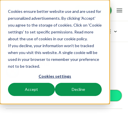
Demo anfragen
Demo anfragen
Cookies ensure better website use and are used for
personalized advertisements. By clicking 'Accept'
you agree to the storage of cookies. Click on 'Cookie
Plattform
App Store
settings' to set specific permissions. Read more
about the use of cookies in
our cookie policy
.
If you decline, your information won’t be tracked
BEX PMS
Unsere Lösungen
App Store
Buchhaltung
Twinfield
Kategorien durchstöbern
when you visit this website. A single cookie will be
used in your browser to remember your preference
PMS
Twinfield
Zutrittskontrolle
BEX für:
Ressourcen
not to be tracked.
Verwalte alle Backoffice Abläufe.
Buchhaltung
Van Smartlocks bis zu Schrankensystemen
Verbinde deine Twinfield-Konten, um deine Buchhaltung
Cookies settings
Zahlungsanbieter
Ferienparks
automatisch zu synchronisieren
Channel Management
Wissenswertes
Preise
Zahlungen erhalten
Ferienhäuser, Bungalows, Mobilheime und Weinfässer.
Vermarkte dein Angebot auf verschiedenen Channels.
Accept
Decline
Distribution
Install app
Vermarkte dein Angebot auf verschiedenen Plattformen
BEX Educate | Pro
Campingplätze
IBE
Kundenstories
Gästeerlebnis
Weiter lernen, weiter führen in der Freizeitbranche
Stellplätze, Camping, Glamping und Zelten.
Steigere deine direkten Buchungen über deine Website.
Optimiere das Gästeerlebnis
Business Intelligence
Blog
Resorts
App Store
Übersicht
Erstelle übersichtliche Auswertungen
Neuigkeiten der Branche und wertvolle Tipps
Ski-, Wellness-, Golf- und Tauchresorts.
Verbinde dich mit deinen Lieblingsapps und -tools.
Für Ferienparks