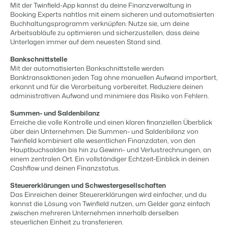
Content Management
Mit der Twinfield-App kannst du deine Finanzverwaltung in
Für Campingplätze
Integriere mit jedem CMS
Booking Experts nahtlos mit einem sicheren und automatisierten
Events
Hotels
Business Intelligence
Wechseln
Buchhaltungsprogramm verknüpfen. Nutze sie, um deine
Facility Management
Lerne uns auf verschiedenen Veranstaltungen kennen.
Hotelzimmer, Appartements, B&Bs und Pensionen.
Triff Entscheidungen, die sich auf Zahlen und Fakten beruhen.
Arbeitsabläufe zu optimieren und sicherzustellen, dass deine
Anmelden
Optimiere deine Betriebsabläufe
Unterlagen immer auf dem neuesten Stand sind.
Revenue Management
Kundenstories
Vermietungsagenturen
Eigentümerverwaltung
Bankschnittstelle
Optimalisiere dein Pricing
Das sagen unsere Nutzer.
Exklusive Vermietung und Reseller.
Zeige dich gegenüber Fewo- Eigentümern transparent.
Mit der automatisierten Bankschnittstelle werden
Compliance Management
Banktransaktionen jeden Tag ohne manuellen Aufwand importiert,
DE
Gesetzeskonforme Unternehmensführung
erkannt und für die Verarbeitung vorbereitet. Reduziere deinen
Projektentwicklung
Wechseln
Kontakt
administrativen Aufwand und minimiere das Risiko von Fehlern.
Buchhaltung
Immobilien und Neubauprojekte.
Bist du bereit für den nächsten Schritt?
Führe deine Kassenbücher ordnungsgemäß
Summen- und Saldenbilanz
Customer Success
POS-Systeme
Erreiche die volle Kontrolle und einen klaren finanziellen Überblick
Ferienparkgruppen und -ketten
Website Integration
Erhalte Antworten auf deine Fragen.
Verbinde Kassensystem und PMS
über dein Unternehmen. Die Summen- und Saldenbilanz von
Ketten und eigenständige Marken
Du hast bereits eine Website? Binde sie ein!
Twinfield kombiniert alle wesentlichen Finanzdaten, von den
Kommunikation
Hauptbuchsalden bis hin zu Gewinn- und Verlustrechnungen, an
Wechseln
Strukturiere deine Gästekommunikatiom
einem zentralen Ort. Ein vollständiger Echtzeit-Einblick in deinen
Bist du bereit für den nächsten Schritt?
BEX CMS
Energiesysteme
Cashflow und deinen Finanzstatus.
Behalte deinen Energieverbrauch im Blick
Steuererklärungen und Schwestergesellschaften
Partnerprogramme
Website für Vermietungen
Das Einreichen deiner Steuererklärungen wird einfacher, und du
Lass uns gemeinsam die Branche transformieren.
kannst die Lösung von Twinfield nutzen, um Gelder ganz einfach
Lass deine Marke mit unserem Webbaukasten aufblühen.
zwischen mehreren Unternehmen innerhalb derselben
Die passende App nicht dabei?
steuerlichen Einheit zu transferieren.
Software Entwickler