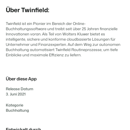
Website für Immobilien
Entwickle deine Lösung mit unserer offenen API.
Generiere Leads für den Verkauf deiner Ferienimmobilie.
Über Twinfield:
APPS
Kontaktiere unsere Berater, um
Trust Center
die Möglichkeiten zu
BEX Linguist
Vertrauen bei Booking Experts
Twinfield ist ein Pionier im Bereich der Online-
besprechen.
Begrüße Gäste in ihrer Landessprache.
Buchhaltungssoftware und treibt seit über 25 Jahren finanzielle
Kontaktiere uns
Innovationen voran. Als Teil von Wolters Kluwer bietet es
intelligente, sichere und konforme cloudbasierte Lösungen für
Über uns
Marketing
Unternehmer und Finanzexperten. Auf dem Weg zur autonomen
Buchhaltung automatisiert Twinfield Routineprozesse, um tiefe
Kontaktiere uns
Demo anfragen
Customer Success
Einblicke und maximale Effizienz zu liefern.
Online-Marketing
Verbreite dein Angebot auf
Erhalte Antworten auf deine Fragen.
Die starke Kombination aus Markenbildung und Performance-
relevante Channels und
Marketing
erreiche deine Zielgruppe.
Jobs
Über diese App
Mehr erfahren
Finde hier deinen neuen Traumjob!
Immobilien Marketing
Dein Projekt im Handumdrehen ausverkauft.
Release Datum
3. Juni 2021
Kontakt
BEX Channel Manager
Nimm Kontakt mit uns auf.
Booking Analytics
Kategorie
Premium BI-Tool
Buchhaltung
Über uns
Lerne unsere Kultur & Werte kennen.
Entwickelt durch