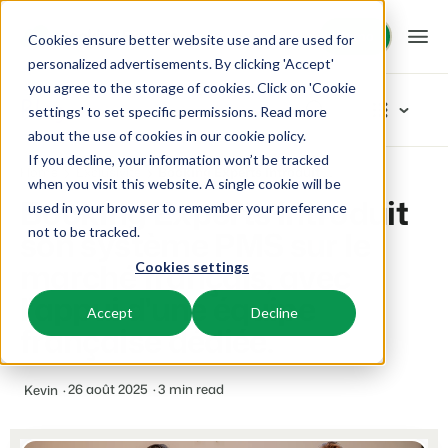
Démo
Démo
Cookies ensure better website use and are used for
personalized advertisements. By clicking 'Accept'
you agree to the storage of cookies. Click on 'Cookie
Plateforme
Blog
settings' to set specific permissions. Read more
about the use of cookies in
our cookie policy
.
If you decline, your information won’t be tracked
BEX PMS
Solutions
Home
Exclusivité
Booking Experts introduit son système PMS sur le marché français, avec l'appui d'une équipe française dédiée.
Explorer les catégories
when you visit this website. A single cookie will be
Booking Experts introduit
used in your browser to remember your preference
PMS
Tout
Booking Experts pour:
Ressources
son système PMS sur le
not to be tracked.
Optimisez votre back-office.
Nos derniers articles de blog
marché français, avec
Cookies settings
Inspiration
Campings
Moteur de Réservation
Connaissance
Tarifs
Inspiration
l'appui d'une équipe
Aires de camping, tentes de glamping et caravanes.
Boostez les réservations directes via votre site web.
Accept
Decline
Marketing
française dédiée.
Conseils & astuces
BEX Academy
Villages de vacances
Intelligence économique
Témoignages
Produit
Suivez des cours en ligne et devenez un expert.
Villas, bungalows, chalets et hébergements nature.
Optimisez vos décisions grâce à l'analyse des données.
Du concept à la solution
26 août 2025
3 min read
Kevin
Équipe & Culture
Blog
Resorts
Intégration de site web
Se connecter
Axé sur le succès
Découvrez les tendances du secteur et des conseils pratiques.
Stations de ski, de bien-être, de plongée et de golf.
Vous avez déjà un site web ? L'intégration est possible.
Tarifs