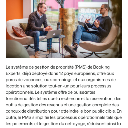
Présentation de Booking Experts
Découvrez les possibilités infinies de la plateforme Booking
Experts
Pour les Parcs de Vacances
Découvrez les avantages de Booking Experts pour un parc
de vacances
Pour les Groupes
Le système de gestion de propriété (PMS) de Booking
Découvrez les avantages de Booking Experts pour un
groupe
Experts, déjà déployé dans 12 pays européens, offre aux
parcs de vacances, aux campings et aux organismes de
location une solution tout-en-un pour leurs processus
opérationnels. Le système offre de puissantes
fonctionnalités telles que la recherche et la réservation, des
outils de gestion des revenus et une gestion complète des
canaux de distribution pour atteindre le bon public cible. En
outre, le PMS simplifie les processus opérationnels tels que
les paiements et la gestion du nettoyage, réduisant ainsi la