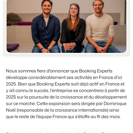
Partenariats
BEX PMS
Plus forts ensemble
Témoignages
Organismes de location de vacances
Gestion des canaux de distribution
Témoignages de nos clients.
Chaînes hôtelières et marques indépendantes multiples.
Diffusez votre inventaire sur plusieurs canaux.
Promoteurs immobiliers touristiques
App Store
Entrez en contact avec nous
FR
Développement de projets immobiliers.
Intégrez vos applications et outils préférés.
Contacter les ventes
Démo
Customer Success
Hôtels
Gestion des propriétaires
Obtenez des réponses à vos questions.
Chambres d'hôtel, appartements, chambres d'hôtes et pensions.
Offrez la transparence que les propriétaires méritent.
Passez à l'action
Nous sommes fiers d'annoncer que Booking Experts
Services de conciergerie et gestion locative
Passez à l'action
Prêt à adopter la croissance ?
développe considérablement ses activités en France d'ici
Gestion de location de vacances et concierges
Prêt à adopter la croissance ?
2025. Bien que Booking Experts soit déjà actif en France et
Développeurs
y ait connu le succès, l'entreprise se concentrera à partir de
Construisez votre solution avec notre API ouverte.
2025 sur la poursuite de la croissance et du développement
BEX CMS
sur ce marché. Cette expansion sera dirigée par Dominique
Partenaires
Noël (responsable de la croissance internationale) ainsi
Site web
Rejoignez-nous dans notre aventure pour transformer l'industrie
que le reste de l'équipe France qui s'étoffe au fil des mois.
Donnez vie à votre marque grâce à notre créateur de site.
de l'hospitalité.